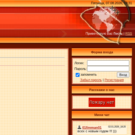
Пятница, 07.08.2026, 18:31
Приветствую Вас
Гость
|
RSS
Форма входа
Логин:
Пароль:
запомнить
Забыл пароль
|
Регистрация
Расскажи о нас
Мини чат