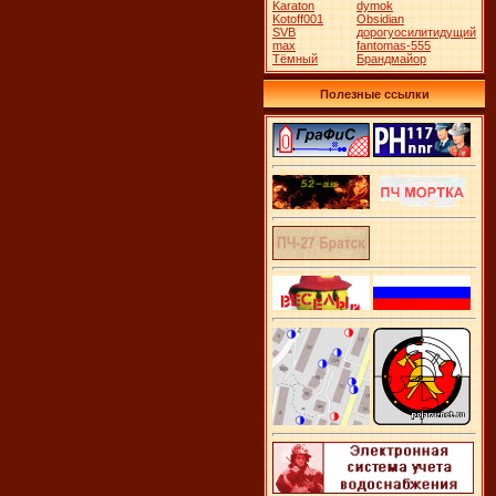
Karaton
dymok
Kotoff001
Obsidian
SVB
дорогуосилитидущий
max
fantomas-555
Тёмный
Брандмайор
Полезные ссылки