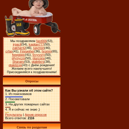
Мы поздравляем
fast666
(53)
,
irgacif
(54)
,
kapitan777
(50)
,
zakhar42
(46)
,
saymon
(46)
,
crfas
(41)
,
Finnagher
(36)
,
hromm
(65)
,
fwwpiqqv
(41)
,
fzvyvsry
(50)
,
pfymycrp
(50)
,
nturcpnx
(49)
,
Sharaev
(53)
,
gtaletlxrs
(38)
,
qtaletizqg
(43)
с Днём рождения!
Желаем всего наилучшего!
Присоединяйся к поздравлениям!
Опросы
Как Вы узнали об этом сайте?
1.
Из поисковиков
2.
Посоветовали
3.
На других пожарных сайтах
4.
Я и сейчас не знаю ;)
Результаты
|
Архив опросов
Всего ответов:
2116
Связь по разделам