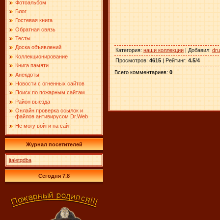
Фотоальбом
Блог
Гостевая книга
Обратная связь
Тесты
Доска объявлений
Категория
:
наши коллекции
|
Добавил
:
dr
Коллекционирование
Просмотров
:
4615
|
Рейтинг
:
4.5
/
4
Книга памяти
Всего комментариев
:
0
Анекдоты
Новости с огненных сайтов
Поиск по пожарным сайтам
Район выезда
Онлайн проверка ссылок и
файлов антивирусом Dr.Web
Не могу войти на сайт
Журнал посетителей
jtaletqdba
Сегодня 7.8