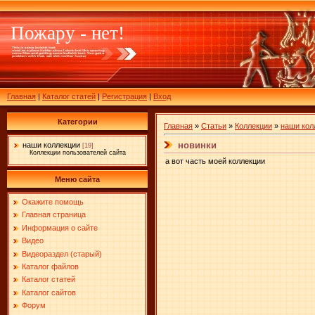
Пожару - нет!
Главная
|
Каталог статей
|
Регистрация
|
Вход
Категории
Главная
»
Статьи
»
Коллекции
»
наши кол
новинки
наши коллекции
[19]
Коллекции пользователей сайта
а вот часть моей коллекции
Меню сайта
Окажите помощь
Главная страница
Информация о сайте
Видео
Видеораздел (старый)
Каталог файлов
Каталог статей
Каталог сайтов
Форум