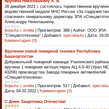
вручена Николашкину А. В.
28 декабря 2021 г. состоялось торжественное вручени
ведомственной медали МЧС России «За содружество
спасения» генеральному директору ЗПА «Спецавтоте
Александру Николашкину.
Борьба с огнём
|
Просмотров:
388
|
Author:
ООО ЗПА
"Спецавтотехника"
|
Добавил:
specialauto
|
Дата:
19.01
Комментарии (0)
Вручение новой пожарной техники Республика
Башкортостан
Добровольной пожарной команде Учалинского района
вручена 1 пожарная автоцистерна АЦ 4,0-40 (Урал N
43206) производства Завода пожарных автомобилей
«Спецавтотехника».
Борьба с огнём
|
Просмотров:
517
|
Добавил:
speciala
Дата:
04.02.2022
|
Комментарии (0)
С Днем Защитника Отечества!