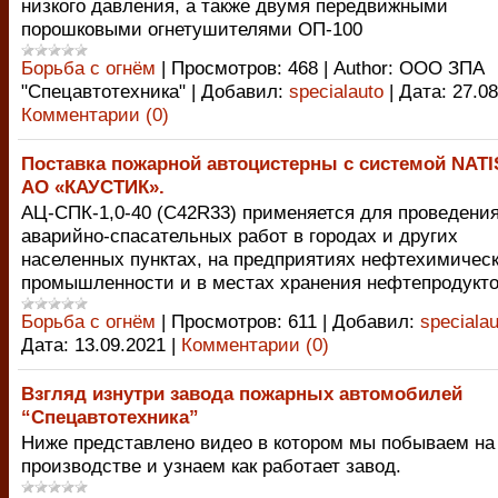
низкого давления, а также двумя передвижными
порошковыми огнетушителями ОП-100
Борьба с огнём
|
Просмотров:
468
|
Author:
ООО ЗПА
"Спецавтотехника"
|
Добавил:
specialauto
|
Дата:
27.08
Комментарии (0)
Поставка пожарной автоцистерны с системой NATI
АО «КАУСТИК».
АЦ-СПК-1,0-40 (С42R33) применяется для проведени
аварийно-спасательных работ в городах и других
населенных пунктах, на предприятиях нефтехимичес
промышленности и в местах хранения нефтепродукто
Борьба с огнём
|
Просмотров:
611
|
Добавил:
specialau
Дата:
13.09.2021
|
Комментарии (0)
Взгляд изнутри завода пожарных автомобилей
“Спецавтотехника”
Ниже представлено видео в котором мы побываем на
производстве и узнаем как работает завод.