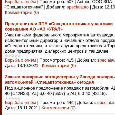
Борьба с огнём
|
Просмотров:
507
|
Author:
ООО ЗПА
"Спецавтотехника"
|
Добавил:
specialauto
|
Дата:
12.10
Комментарии (0)
Представители ЗПА «Спецавтотехника» участники
совещания АО «АЗ «УРАЛ»
Участниками федерального мероприятия автозавода 
исполнительный директор и начальник отдела прода
«Спецавтотехника, а также другие представители Тор
дома предприятия, дилерских центров и так далее.
Борьба с огнём
|
Просмотров:
415
|
Добавил:
speciala
Дата:
18.10.2021
|
Комментарии (0)
Закажи пожарные автоцистерны у Завода пожарн
автомобилей «Спецавтотехника» сегодня
Под акционное предложение попадают автомобили АЦ
40 (C42R33), АЦ-6,0-40 (5557) и АЦ-6,0-40 (43118).
Борьба с огнём
|
Просмотров:
444
|
Добавил:
speciala
Дата:
18.11.2021
|
Комментарии (0)