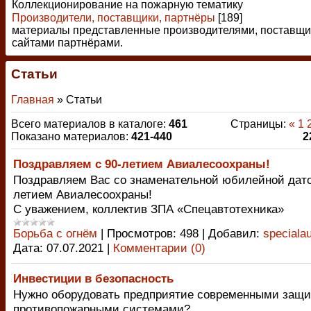
Коллекционирование на пожарную тематику
Производители, поставщики, партнёры
[189]
материалы представленные производителями, поставщи
сайтами партнёрами.
Статьи
Главная
»
Статьи
Всего материалов в каталоге
:
461
Страницы
:
«
1
Показано материалов
:
421-440
2
Поздравляем с 90-летием Авиалесоохраны!
Поздравляем Вас со знаменательной юбилейной дато
летием Авиалесоохраны!
С уважением, коллектив ЗПА «Спецавтотехника»
Борьба с огнём
|
Просмотров:
498
|
Добавил:
speciala
Дата:
07.07.2021
|
Комментарии (0)
Инвестиции в безопасность
Нужно оборудовать предприятие современными защ
противопожарными системами?