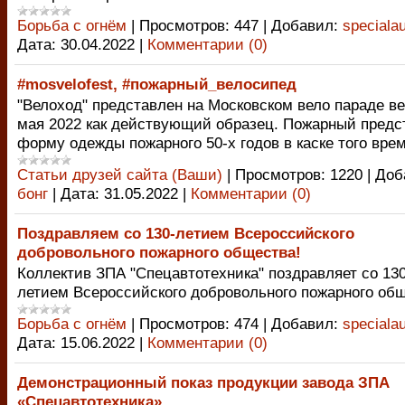
Борьба с огнём
|
Просмотров:
447
|
Добавил:
speciala
Дата:
30.04.2022
|
Комментарии (0)
#mosvelofest, #пожарный_велосипед
"Велоход" представлен на Московском вело параде ве
мая 2022 как действующий образец. Пожарный предс
форму одежды пожарного 50-х годов в каске того вре
Статьи друзей сайта (Ваши)
|
Просмотров:
1220
|
Доб
бонг
|
Дата:
31.05.2022
|
Комментарии (0)
Поздравляем со 130-летием Всероссийского
добровольного пожарного общества!
Коллектив ЗПА "Спецавтотехника" поздравляет со 130
летием Всероссийского добровольного пожарного об
Борьба с огнём
|
Просмотров:
474
|
Добавил:
speciala
Дата:
15.06.2022
|
Комментарии (0)
Демонстрационный показ продукции завода ЗПА
«Спецавтотехника»