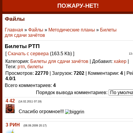
ПОЖАРУ-НЕТ!
Файлы
Главная
»
Файлы
»
Методические планы
»
Билеты
для сдачи зачётов
Билеты РТП
[
Скачать с сервера
(163.5 Kb) ]
13.
Категория
:
Билеты для сдачи зачётов
|
Добавил
:
xakep
|
Теги
:
ртп
,
билеты
Просмотров
:
22770
|
Загрузок
:
7202
|
Комментарии
:
4
|
Ре
4.0
/
1
Всего комментариев
:
4
Порядок вывода комментариев:
4
42
(14.02.2011 07:19)
Спасибо огромное!!!
3
РИН
(08.09.2009 20:17)