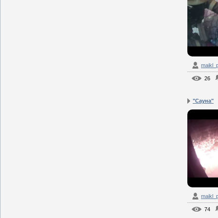
maikl_
26
"Сауна"
maikl_
74