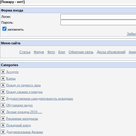
[
Пожару - нет!
]
Форма входа
Логин:
Пароль:
запомнить
Забыл
Меню сайта
Статьи
Форум
Фото
Блог
Обратная связь
Доска объявлений
Ане
Categories
Ассорти
Клипы
Пожар от первого лица
Пожар глазами очевидца
Художественная самодеятельность пожарных
Обучающее видео
Лесные пожары 2010-....
Рекламные материалы
Пожарный юмор
Документальные фильмы