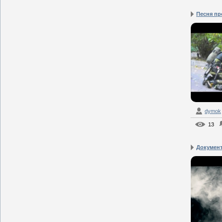
Песня пр
dymok
13
Документ