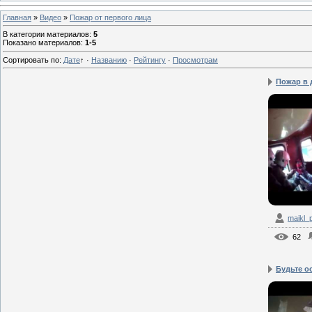
Главная
»
Видео
»
Пожар от первого лица
В категории материалов
:
5
Показано материалов
:
1-5
Сортировать по
:
Дате
↑
·
Названию
·
Рейтингу
·
Просмотрам
Пожар в д
maikl_
62
Будьте ос