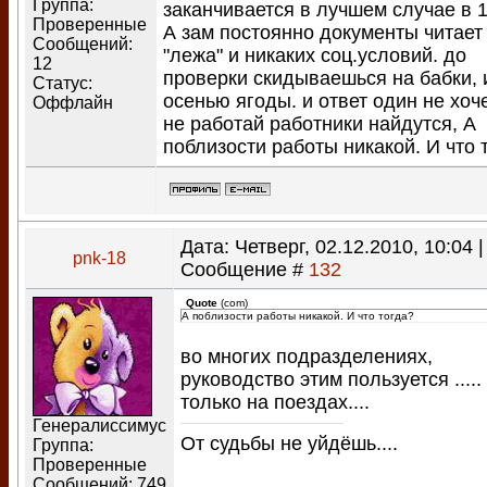
Группа:
заканчивается в лучшем случае в 1
Проверенные
А зам постоянно документы читает
Сообщений:
"лежа" и никаких соц.условий. до
12
проверки скидываешься на бабки, 
Статус:
осенью ягоды. и ответ один не хоч
Оффлайн
не работай работники найдутся, А
поблизости работы никакой. И что 
Дата: Четверг, 02.12.2010, 10:04 |
pnk-18
Сообщение #
132
Quote
(
com
)
А поблизости работы никакой. И что тогда?
во многих подразделениях,
руководство этим пользуется .....
только на поездах....
Генералиссимус
От судьбы не уйдёшь....
Группа:
Проверенные
Сообщений:
749