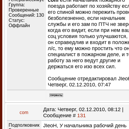
com
если начальник пожарного
Группа:
поезда работает по хозяйству ес
Проверенные
его спиной можно пережить пров
Сообщений:
130
безболезненно, если начальник
Статус:
службы и его зам по ПТЧ не звер
Оффлайн
когда его видит, если при нем в
соц условия только улучшаются,
он справедлив и входит в полож
л/с, то ему можно простить что о
специалист в пожарном деле, и т
работу за него ведут другие и
держаться его изо всех сил.
Сообщение отредактировал
JIeo
Четверг, 02.12.2010, 07:47
Дата: Четверг, 02.12.2010, 08:12 |
com
Сообщение #
131
Подполковник
JIeoH, У начальника рабочий день