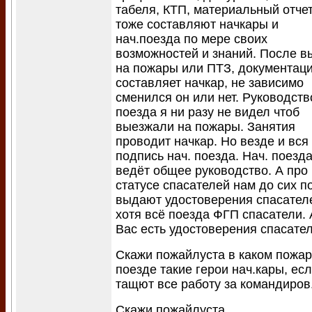
табеля, КТП, материальный отчет 
тоже составляют начкары и
нач.поезда по мере своих
возможностей и знаний. После в
на пожары или ПТЗ, документац
составляет начкар, не зависимо
сменился он или нет. Руководств
поезда я ни разу не видел чтоб
выезжали на пожары. Занятия
проводит начкар. Но везде и вся
подпись нач. поезда. Нач. поезд
ведёт общее руководство. А про
статусе спасателей нам до сих п
выдают удостоверения спасател
хотя всё поезда ФГП спасатели. 
Вас есть удостоверения спасате
Скажи пожайлуста в каком пожа
поезде такие герои нач.кары, ес
тащют все работу за командиров
Скажи пожайлуста