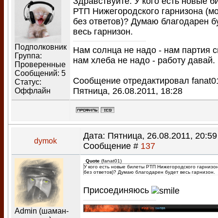
Здравствуйте. У кого есть новые б
РТП Нижегородского гарнизона (м
без ответов)? Думаю благодарен б
весь гарнизон.
Подполковник
Нам солнца не надо - нам партия с
Группа:
нам хлеба не надо - работу давай.
Проверенные
Сообщений:
5
Сообщение отредактировал
fanat0
Статус:
Пятница, 26.08.2011, 18:28
Оффлайн
Дата: Пятница, 26.08.2011, 20:59 
dymok
Сообщение #
137
Quote
(
fanat01
)
У кого есть новые билеты РТП Нижегородского гарнизо
без ответов)? Думаю благодарен будет весь гарнизон.
Присоединяюсь
Admin (шаман-