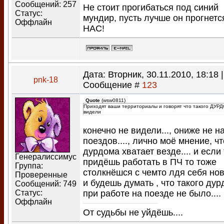
Сообщений:
257
Не стоит прогибаться под синий
Статус:
мундир, пусть лучше он прогнетс
Оффлайн
НАС!
Дата: Вторник, 30.11.2010, 18:18 |
pnk-18
Сообщение #
123
Quote
(
wsw0811
)
Приходят ваши территориалы и говорят что такого ДУР
видели
конечно не видели..., ониже не на
поездов...., лично моё мнение, чт
дурдома хватает везде.... и если
Генералиссимус
придёшь работать в ПЧ то тоже
Группа:
столкнёшся с чемто лдя себя нов
Проверенные
и будешь думать , что такого ду
Сообщений:
749
Статус:
при работе на поезде не было....
Оффлайн
От судьбы не уйдёшь....