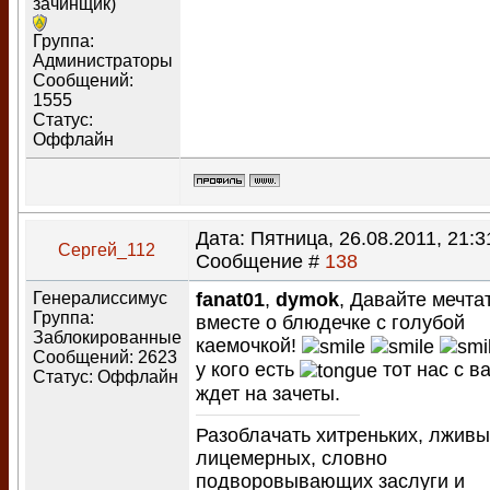
зачинщик)
Группа:
Администраторы
Сообщений:
1555
Статус:
Оффлайн
Дата: Пятница, 26.08.2011, 21:31
Сергей_112
Сообщение #
138
Генералиссимус
fanat01
,
dymok
, Давайте мечта
Группа:
вместе о блюдечке с голубой
Заблокированные
каемочкой!
Сообщений:
2623
у кого есть
тот нас с в
Статус:
Оффлайн
ждет на зачеты.
Разоблачать хитреньких, лживы
лицемерных, словно
подворовывающих заслуги и