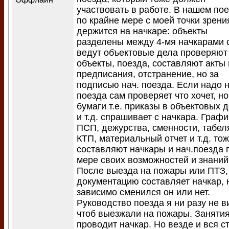
участвовать в работе. В нашем по
по крайне мере с моей точки зрени
держится на начкаре: объекты
разделены между 4-мя начкарами 
ведут объектовые дела проверяют
объекты, поезда, составляют акты 
предписания, отстранение, но за
подписью нач. поезда. Если надо н
поезда сам проверяет что хочет, но
бумаги т.е. приказы в объектовых 
и т.д. спрашивает с начкара. Графи
ПСП, дежурства, сменности, табел
КТП, материальный отчет и т.д. то
составляют начкары и нач.поезда 
мере своих возможностей и знаний
После выезда на пожары или ПТЗ,
документацию составляет начкар, 
зависимо сменился он или нет.
Руководство поезда я ни разу не в
чтоб выезжали на пожары. Заняти
проводит начкар. Но везде и вся с