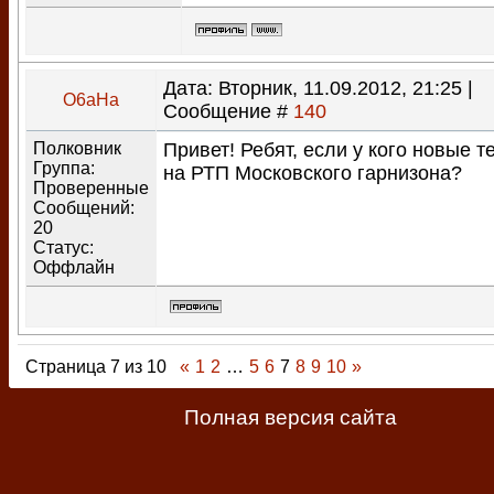
Дата: Вторник, 11.09.2012, 21:25 |
O6aHa
Сообщение #
140
Полковник
Привет! Ребят, если у кого новые т
Группа:
на РТП Московского гарнизона?
Проверенные
Сообщений:
20
Статус:
Оффлайн
Страница
7
из
10
«
1
2
…
5
6
7
8
9
10
»
Полная версия сайта