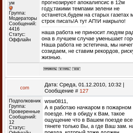
прогнозируют апокалипсис в 12м
ум
году,такими темпами зелени не
Группа:
останется,будем на старых газетах 
Модераторы
строк писать!А тут АП!И накрыло!
Сообщений:
4416
наша работа не приносит людям ра
Статус:
она в лучшем случае уменьшает гор
Оффлайн
Наша работа не эстетична, мы ничег
созидаем, не ставим рекордов, рис
жизнью.
Дата: Среда, 01.12.2010, 10:32 |
com
Сообщение #
127
Подполковник
wsw0811,
Группа:
А я работаю начкаром в пожарном
Проверенные
поезде. Не в обиду к Вам, такое
Сообщений:
ощущение что в Вашем поезде все
12
тянете только Вы, а где Ваш зам. н
Статус:
поезда, который тоже должен
Оффлайн