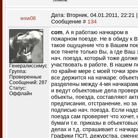
Дата: Вторник, 04.01.2011, 22:21 |
wsw08
Сообщение #
134
com
, А я работаю начкаром в
пожарном поезде. Не в обиду к В
такое ощущение что в Вашем по
все тянете только Вы, а где Ваш 
нач. поезда, который тоже долже
участвовать в работе. В нашем п
Генералиссимус
по крайне мере с моей точки зре
Группа:
Проверенные
все держится на начкаре: объект
Сообщений:
287
разделены между 4-мя начкарам
Статус:
и ведут объектовые дела провер
Оффлайн
объекты, поезда, составляют акт
предписания, отстранение, но за
подписью нач. поезда. Если надо
поезда сам проверяет что хочет, 
бумаги т.е. приказы в объектовых
делах и т.д. спрашивает с начкар
Графики ПСП, дежурства, сменно