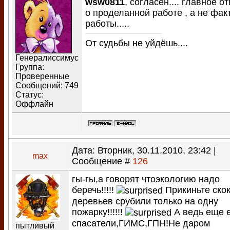
wsw0811
, согласен.... главное о
о проделанной работе , а не фак
работы.....
От судьбы не уйдёшь....
Генералиссимус
Группа:
Проверенные
Сообщений:
749
Статус:
Оффлайн
Дата: Вторник, 30.11.2010, 23:42 |
max
Сообщение #
126
гы-гы,а говорят чтоэкологию надо
беречь!!!!!
Прикиньте ско
деревьев срубили только на одну
пожарку!!!!!!
А ведь еще 
спасатели,ГИМС,ГПН!Не даром
пытливый