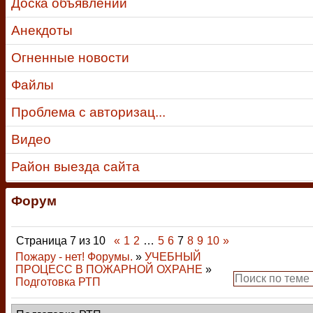
Доска объявлений
Анекдоты
Огненные новости
Файлы
Проблема с авторизац...
Видео
Район выезда сайта
Форум
Страница
7
из
10
«
1
2
…
5
6
7
8
9
10
»
Пожару - нет! Форумы.
»
УЧЕБНЫЙ
ПРОЦЕСС В ПОЖАРНОЙ ОХРАНЕ
»
Подготовка РТП