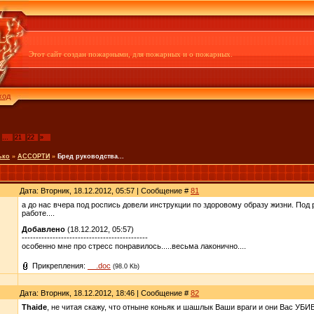
Этот сайт создан пожарными, для пожарных и о пожарных.
ход
…
21
22
»
ько
»
АССОРТИ
»
Бред руководства...
Дата: Вторник, 18.12.2012, 05:57 | Сообщение #
81
а до нас вчера под роспись довели инструкции по здоровому образу жизни. Под р
работе....
Добавлено
(18.12.2012, 05:57)
---------------------------------------------
особенно мне про стресс понравилось.....весьма лаконично....
Прикрепления:
__.doc
(98.0 Kb)
Дата: Вторник, 18.12.2012, 18:46 | Сообщение #
82
Thaide
, не читая скажу, что отныне коньяк и шашлык Ваши враги и они Вас УБИВ