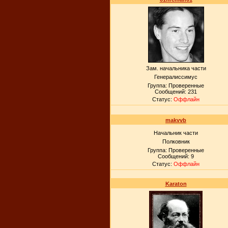
Зам. начальника части
Генералиссимус
Группа: Проверенные
Сообщений:
231
Статус:
Оффлайн
makvvb
Начальник части
Полковник
Группа: Проверенные
Сообщений:
9
Статус:
Оффлайн
Karaton