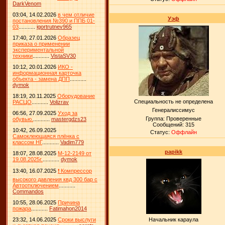
DarkVenom
03:04, 14.02.2026
в чем отличие
Уэф
постановления №390 и ППБ 01-
03
...........
igortrutnev965
17:40, 27.01.2026
Образец
приказа о применении
экспериментальной
техники
...........
VistaSV30
10:12, 20.01.2026
ИКО -
информационная карточка
объекта - замена ДПП
...........
dymok
18:19, 20.11.2025
Оборудование
Специальность не определена
РАСЦО
...........
Volizrav
Генералиссимус
06:56, 27.09.2025
Уход за
Группа: Проверенные
обувью.
...........
mastergdzs23
Сообщений:
315
10:42, 26.09.2025
Статус:
Оффлайн
Самоклеющаяся плёнка с
классом НГ
...........
Vadim779
papikk
18:07, 28.08.2025
М-12-2149 от
19.08.2025г.
...........
dymok
13:40, 16.07.2025
❗ Компрессор
высокого давления квд 300 бар с
Автоотключением
...........
Commandos
10:55, 28.06.2025
Причина
пожара
...........
Fatimahon2014
23:32, 14.06.2025
Сроки выслуги
Начальник караула