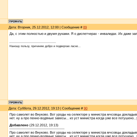
Дата: Вторник, 25.12.2012, 12:00 | Сообщение #
89
Да, с этим полностью и двумя руками. Я о диспетчерах - инвалидах. Их даже з
Наношу пользу, причиняю добро и подвергаю ласке...
Дата: Суббота, 29.12.2012, 19:13 | Сообщение #
90
Про самолет во Внуково. Вот уроды на селекторе у министра мчсовцы докладыва
нет. ну а про пенно-водяные завесы... из уст министра когда уже все потушено..
Добавлено
(29.12.2012, 19:13)
---------------------------------------------
Про самолет во Внуково. Вот уроды на селекторе у министра мчсовцы докладыва
нет. ну а про пенно-водяные завесы... из уст министра когда уже все потушено..