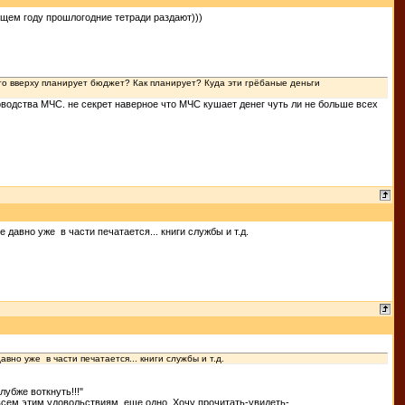
ующем году прошлогодние тетради раздают)))
 Кто вверху планирует бюджет? Как планирует? Куда эти грёбаные деньги
оводства МЧС. не секрет наверное что МЧС кушает денег чуть ли не больше всех
е давно уже в части печатается... книги службы и т.д.
авно уже в части печатается... книги службы и т.д.
лубже воткнуть!!!"
 всем этим удовольствиям, еще одно. Хочу прочитать-увидеть-