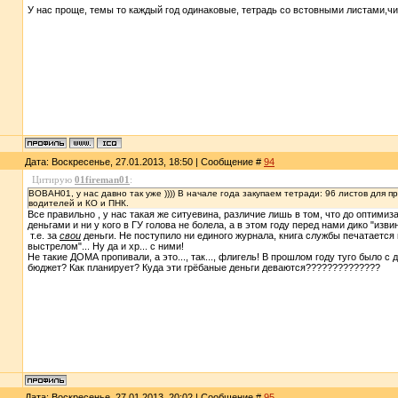
У нас проще, темы то каждый год одинаковые, тетрадь со встовными листами,ч
Дата: Воскресенье, 27.01.2013, 18:50 | Сообщение #
94
Цитирую
01fireman01
:
BOBAH01, у нас давно так уже )))) В начале года закупаем тетради: 96 листов для п
водителей и КО и ПНК.
Все правильно , у нас такая же ситуевина, различие лишь в том, что до оптимиза
деньгами и ни у кого в ГУ голова не болела, а в этом году перед нами дико "изви
т.е. за
свои
деньги. Не поступило ни единого журнала, книга службы печатается 
выстрелом"... Ну да и хр... с ними!
Не такие ДОМА пропивали, а это..., так..., флигель! В прошлом году туго было с
бюджет? Как планирует? Куда эти грёбаные деньги деваются??????????????
Дата: Воскресенье, 27.01.2013, 20:02 | Сообщение #
95