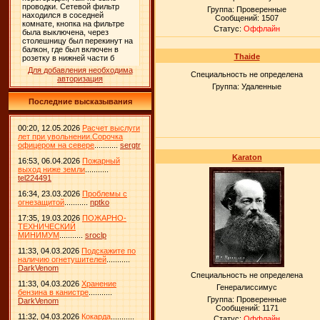
Группа: Проверенные
Сообщений:
1507
Статус:
Оффлайн
Thaide
Для добавления необходима
Специальность не определена
авторизация
Группа: Удаленные
Последние высказывания
00:20, 12.05.2026
Расчет выслуги
лет при увольнении.Сорочка
офицером на севере
...........
sergtr
Karaton
16:53, 06.04.2026
Пожарный
выход ниже земли
...........
tel224491
16:34, 23.03.2026
Проблемы с
огнезащитой
...........
nptko
17:35, 19.03.2026
ПОЖАРНО-
ТЕХНИЧЕСКИЙ
МИНИМУМ
...........
sroclp
11:33, 04.03.2026
Подскажите по
наличию огнетушителей
...........
DarkVenom
Специальность не определена
11:33, 04.03.2026
Хранение
Генералиссимус
бензина в канистре
...........
Группа: Проверенные
DarkVenom
Сообщений:
1171
11:32, 04.03.2026
Кокарда
...........
Статус:
Оффлайн