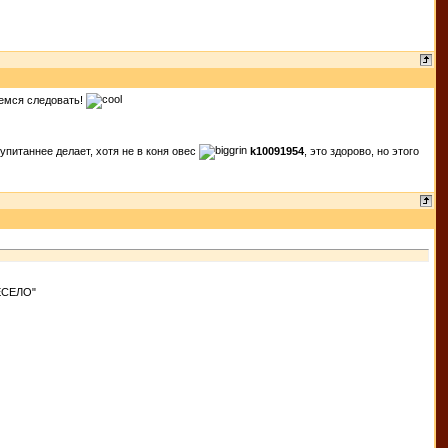
уемся следовать!
оупитаннее делает, хотя не в коня овес
k10091954
, это здорово, но этого
ВЕСЕЛО"