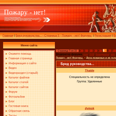
Пожару - нет!
Главная
|
Бред руководства... - Страница 5 - Пожару - нет! Форумы.
|
Регистрация
|
В
Меню сайта
5
Страница
5
из
22
«
1
2
3
4
6
7
Окажите помощь
Модератор форума:
,
,
,
max
SVB
Брандмайор
arhi
Пожару - нет! Форумы.
»
Дела пожарные и не тол
Главная страница
Информация о сайте
Бред руководства...
Видео
Thaide
Видеораздел (старый)
Специальность не определена
Каталог файлов
Группа: Удаленные
Каталог статей
Каталог сайтов
Форум
Фотоальбом
Блог
Гостевая книга
dymok
Обратная связь
Тесты