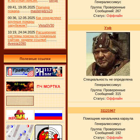
и льготная пенсия.
...........
sergtr
Генералиссимус
09:41, 19.05.2025
Причина
Группа: Проверенные
пожара
...........
mastergdzs23
Сообщений:
267
Статус:
Оффлайн
00:36, 12.05.2025
Как определяют
крупные пожары
зарубежом?
...........
VistaSV30
Уэф
10:19, 24.04.2025
Расширение
системы поиска по пожарным
сайтам, кидаем ссылки!
...........
Avesta1090
Полезные ссылки
Специальность не определена
Генералиссимус
Группа: Проверенные
Сообщений:
315
Статус:
Оффлайн
31121967
Помощник начальника караула
Генералиссимус
Группа: Проверенные
Сообщений:
192
Статус:
Оффлайн