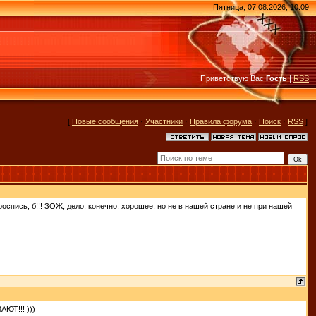
Пятница, 07.08.2026, 10:09
Приветствую Вас
Гость
|
RSS
[
Новые сообщения
·
Участники
·
Правила форума
·
Поиск
·
RSS
]
оспись, б!!! ЗОЖ, дело, конечно, хорошее, но не в нашей стране и не при нашей
АЮТ!!! )))