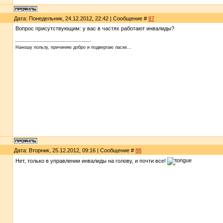
Дата: Понедельник, 24.12.2012, 22:42 | Сообщение #
87
Вопрос присутствующим: у вас в частях работают инвалиды?
Наношу пользу, причиняю добро и подвергаю ласке...
Дата: Вторник, 25.12.2012, 09:16 | Сообщение #
88
Нет, только в управлении инвалиды на голову, и почти все!