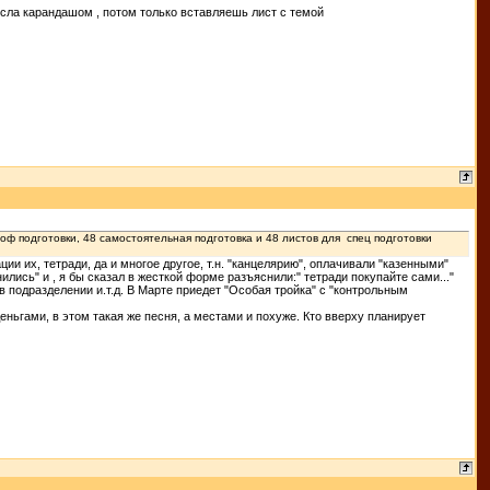
исла карандашом , потом только вставляешь лист с темой
роф подготовки, 48 самостоятельная подготовка и 48 листов для спец подготовки
ции их, тетради, да и многое другое, т.н. "канцелярию", оплачивали "казенными"
нились" и , я бы сказал в жесткой форме разъяснили:" тетради покупайте сами..."
в подразделении и.т.д. В Марте приедет "Особая тройка" с "контрольным
 деньгами, в этом такая же песня, а местами и похуже. Кто вверху планирует