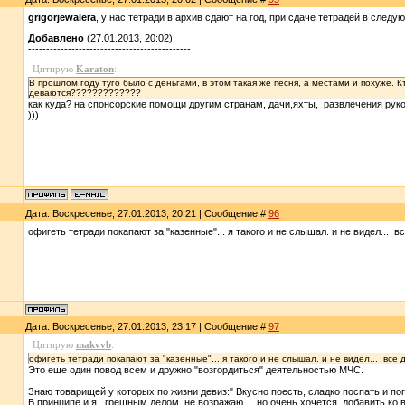
grigorjewalera
, у нас тетради в архив сдают на год, при сдаче тетрадей в след
Добавлено
(27.01.2013, 20:02)
---------------------------------------------
Цитирую
Karaton
:
В прошлом году туго было с деньгами, в этом такая же песня, а местами и похуже.
деваются?????????????
как куда? на спонсорские помощи другим странам, дачи,яхты, развлечения рук
)))
Дата: Воскресенье, 27.01.2013, 20:21 | Сообщение #
96
офигеть тетради покапают за "казенные"... я такого и не слышал. и не видел... вс
Дата: Воскресенье, 27.01.2013, 23:17 | Сообщение #
97
Цитирую
makvvb
:
офигеть тетради покапают за "казенные"... я такого и не слышал. и не видел... все д
Это еще один повод всем и дружно "возгордиться" деятельностью МЧС.
Знаю товарищей у которых по жизни девиз:" Вкусно поесть, сладко поспать и пог
В принципе и я , грешным делом, не возражаю..., но очень хочется добавить ко