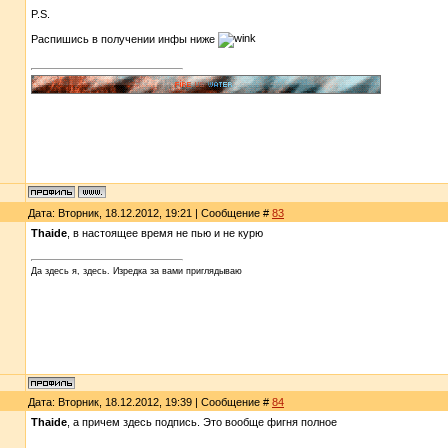
P.S.
Распишись в получении инфы ниже
Дата: Вторник, 18.12.2012, 19:21 | Сообщение #
83
Thaide
, в настоящее время не пью и не курю
Да здесь я, здесь. Изредка за вами приглядываю
Дата: Вторник, 18.12.2012, 19:39 | Сообщение #
84
Thaide
, а причем здесь подпись. Это вообще фигня полное