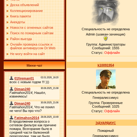
Доска объявлений
Коллекционирование
Книга памяти
Анекдоты
Новости с огненных сайтов
Специальность не определена
Поиск по пожарным сайтам
Admin (шаман-зачинщик)
Район выезда
Группа: Администраторы
Онлайн проверка ссылок и
Сообщений:
1555
файлов антивирусом Dr.Web
Статус:
Оффлайн
Не могу войти на сайт
k10091954
Мини-чат
Специальность не определена
Генералиссимус
Группа: Проверенные
Сообщений:
1025
Статус:
Оффлайн
ЭДУАРДИУС
Пожарный
Генералиссимус