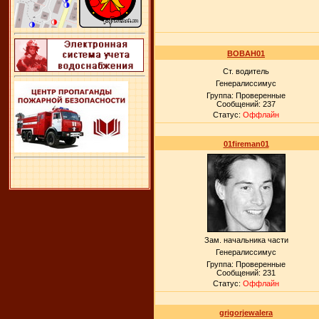
BOBAH01
Ст. водитель
Генералиссимус
Группа: Проверенные
Сообщений:
237
Статус:
Оффлайн
01fireman01
Зам. начальника части
Генералиссимус
Группа: Проверенные
Сообщений:
231
Статус:
Оффлайн
grigorjewalera