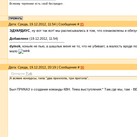
Всякому терпению есть свой беспредел .
Дата: Среда, 19.12.2012, 11:54 | Сообщение #
85
ЭДУАРДИУС
, ну вот так вот! мы расписывались в том, что ознакомлены и обяз
Добавлено
(19.12.2012, 11:54)
---------------------------------------------
dymok
, коньяк не пью, а шашлык меня не то, что не убивает, а малость вроде п
мало
Дата: Среда, 19.12.2012, 20:19 | Сообщение #
86
Цитирую
Уэф
:
А всякие конкурсы, типа "два прихлопа, три притопа".
Был ПРИКАЗ о создании команды КВН. Тема выступления:" Там,где мы, там - 