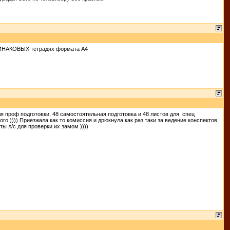
ОДИНАКОВЫХ тетрадях формата А4
 для проф подготовки, 48 самостоятельная подготовка и 48 листов для спец
го )))) Приезжала как то комиссия и дрюкнула как раз таки за ведение конспектов.
ы л/с для проверки их замом ))))