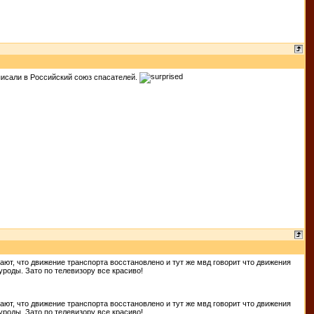
аписали в Российский союз спасателей.
ют, что движение транспорта восстановлено и тут же мвд говорит что движения
.уроды. Зато по телевизору все красиво!
ют, что движение транспорта восстановлено и тут же мвд говорит что движения
.уроды. Зато по телевизору все красиво!