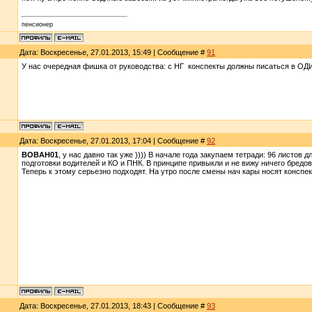
пенсионер
Дата: Воскресенье, 27.01.2013, 15:49 | Сообщение #
91
У нас очередная фишка от руководства: с НГ конспекты должны писаться в 
Дата: Воскресенье, 27.01.2013, 17:04 | Сообщение #
92
BOBAH01
, у нас давно так уже )))) В начале года закупаем тетради: 96 листов
подготовки водителей и КО и ПНК. В принципе привыкли и не вижу ничего бредово
Теперь к этому серьезно подходят. На утро после смены нач кары носят конспект
Дата: Воскресенье, 27.01.2013, 18:43 | Сообщение #
93