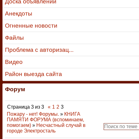
Доска объявлений
Анекдоты
Огненные новости
Файлы
Проблема с авторизац...
Видео
Район выезда сайта
Форум
Страница
3
из
3
«
1
2
3
Пожару - нет! Форумы.
»
КНИГА
ПАМЯТИ ФОРУМА (вспоминаем,
помогаем)
»
Несчастный случай в
городе Электросталь