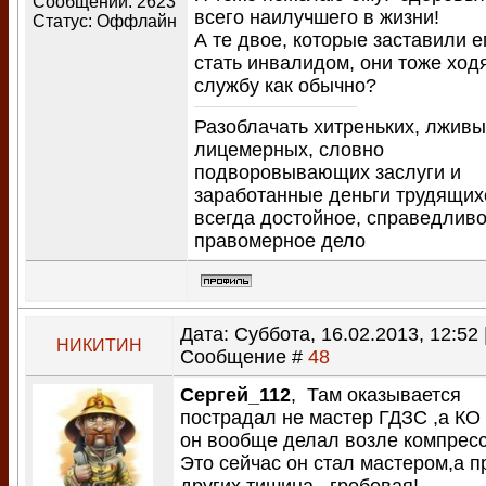
Сообщений:
2623
всего наилучшего в жизни!
Статус:
Оффлайн
А те двое, которые заставили е
стать инвалидом, они тоже ход
службу как обычно?
Разоблачать хитреньких, лживы
лицемерных, словно
подворовывающих заслуги и
заработанные деньги трудящих
всегда достойное, справедливо
правомерное дело
Дата: Суббота, 16.02.2013, 12:52 
НИКИТИН
Сообщение #
48
Сергей_112
, Там оказывается
пострадал не мастер ГДЗС ,а КО 
он вообще делал возле компрес
Это сейчас он стал мастером,а п