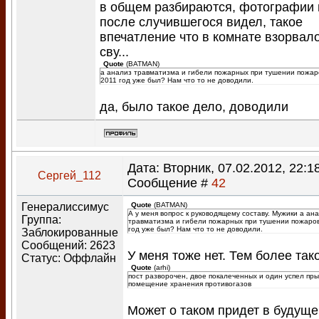
в общем разбираются, фотографии 
после случившегося видел, такое
впечатление что в комнате взорвал
сву...
Quote
(
BATMAN
)
а анализ травматизма и гибели пожарных при тушении пожар
2011 год уже был? Нам что то не доводили.
да, было такое дело, доводили
Дата: Вторник, 07.02.2012, 22:18
Сергей_112
Сообщение #
42
Генералиссимус
Quote
(
BATMAN
)
А у меня вопрос к руководящему составу. Мужики а ан
Группа:
травматизма и гибели пожарных при тушении пожаров
год уже был? Нам что то не доводили.
Заблокированные
Сообщений:
2623
У меня тоже нет. Тем более тако
Статус:
Оффлайн
Quote
(
arhi
)
пост разворочен, двое покалеченных и один успел пры
помещение хранения противогазов
Может о таком придет в будуще