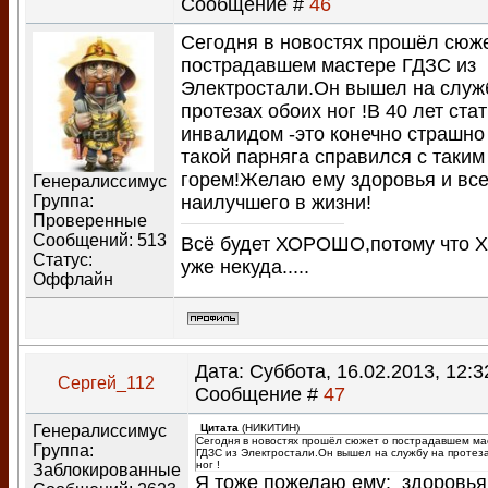
Сообщение #
46
Сегодня в новостях прошёл сюже
пострадавшем мастере ГДЗС из
Электростали.Он вышел на служ
протезах обоих ног !В 40 лет стат
инвалидом -это конечно страшно 
такой парняга справился с таким
горем!Желаю ему здоровья и все
Генералиссимус
наилучшего в жизни!
Группа:
Проверенные
Сообщений:
513
Всё будет ХОРОШО,потому что 
Статус:
уже некуда.....
Оффлайн
Дата: Суббота, 16.02.2013, 12:32
Сергей_112
Сообщение #
47
Генералиссимус
Цитата
(
НИКИТИН
)
Сегодня в новостях прошёл сюжет о пострадавшем ма
Группа:
ГДЗС из Электростали.Он вышел на службу на протез
ног !
Заблокированные
Я тоже пожелаю ему: здоровья