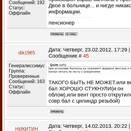
Сообщений:
192
Двое в больнице... и нигде никак
Статус:
информации.
Оффлайн
пенсионер
Дата: Четверг, 23.02.2012, 17:29 |
dik1965
Сообщение #
45
Генералиссимус
Quote
(
arhi
)
при установке баллона на ложемент вырвало вентиль и
Группа:
начал летать по посту с ускорением
Проверенные
Сообщений:
163
ТАКОГО БЫТЬ НЕ МОЖЕТ.или в
Статус:
бал ХОРОШО СТУКНУЛИ(и он
Оффлайн
облом),или вент просто открутил
совр бал с цилиндр резьбой)
Дата: Четверг, 14.02.2013, 20:22 |
НИКИТИН