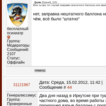
Quote
(
Сергей_112
)
Или ты про тот случай заправки нештатного баллона или како
нет, заправка нештатного баллона н
чём, всё было "штатно"
бесплатный
психиатр
Группа:
Модераторы
Сообщений:
2107
Статус:
Оффлайн
Дата: Среда, 15.02.2012, 11:42 |
31121967
Сообщение #
44
Генералиссимус
Два дня назад в Иркутске при т
Группа:
частного дома, во время работы 
Проверенные
произошел взрыв баллона с про