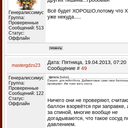
других тишина...гробовая!
Всё будет ХОРОШО,потому что 
Генералиссимус
уже некуда.....
Группа:
Проверенные
Сообщений:
513
Статус:
Оффлайн
Дата: Пятница, 19.04.2013, 07:20 
mastergdzs23
Сообщение #
49
Генералиссимус
Цитата
(
babai
)
Скорее, для пейнтбола. Дайвинговые сами свои баллоны
Группа:
проверяют. Им тоже жить охота.
Проверенные
Сообщений:
122
Статус:
Ничего они не проверяют, считаю
Оффлайн
баллон взорвётся при заправке, 
за спиной, многие вообще не
догадываются, что такое сосуд п
давлением.