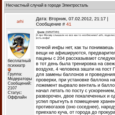
Несчастный случай в городе Электросталь
Дата: Вторник, 07.02.2012, 21:17 |
arhi
Сообщение #
41
Quote
(
НИКИТИН
)
А про Москву слышали но все как то необяснимо! arhi, поделис
есть инфа!
точной инфы нет, как ты понимаешь 
вещи не афишируются, предварите
пацаны с 204 рассказывают следую
бесплатный
в тот день была тренировка на све
психиатр
воздухе, 4 человека зашли на пост 
для замены баллонов и проведения
Группа:
Модераторы
проверки, при установке баллона н
Сообщений:
ложемент вырвало вентиль и балло
2107
начал летать по посту с ускорением,
Статус:
разворочен, двое покалеченных и о
Оффлайн
успел прыгнуть в помещение хране
противогазов (оно соседнее), народ
приехало куча, от города до прокур