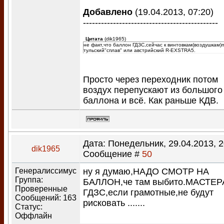
Добавлено
(19.04.2013, 07:20)
---------------------------------------------
Цитата
(
dik1965
)
не факт,что баллон ГДЗС,сейчас к винтовкам(воздушкам)
тульский"сплав" или австрийский R-EXSTRA5.
Просто через переходник потом
воздух перепускают из большого
баллона и всё. Как раньше КДВ.
Дата: Понедельник, 29.04.2013, 2
dik1965
Сообщение #
50
Генералиссимус
ну я думаю,НАДО СМОТР НА
Группа:
БАЛЛОН,че там выбито.МАСТЕР
Проверенные
ГДЗС,если грамотные,не будут
Сообщений:
163
рисковать .......
Статус:
Оффлайн