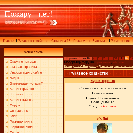
Пожару - нет!
Главная
|
Рукавное хозяйство - Страница 15 - Пожару - нет! Форумы.
|
Регистрация
|
Меню сайта
15
Страница
15
из
16
«
1
2
…
13
14
16
Окажите помощь
Модератор форума:
,
,
Брандмайор
arhi
max
Пожару - нет! Форумы.
»
Дела пожарные и не тол
Главная страница
Информация о сайте
Рукавное хозяйство
Видео
Evgen_ogps-15
Видеораздел (старый)
Специальность не определена
Каталог файлов
Подполковник
Каталог статей
Группа: Проверенные
Каталог сайтов
Сообщений:
12
Форум
Статус:
Оффлайн
Фотоальбом
Блог
yfxrfhrf
Гостевая книга
Обратная связь
Тесты