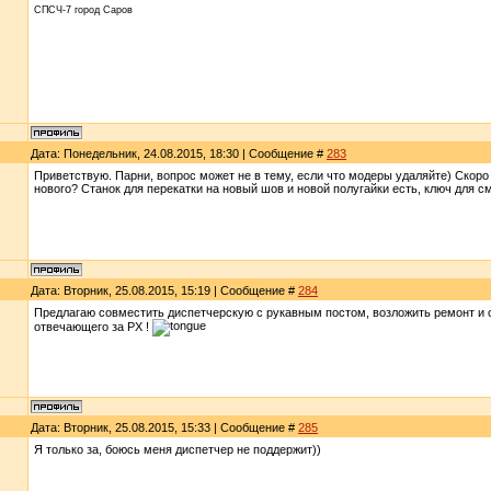
СПСЧ-7 город Саров
Дата: Понедельник, 24.08.2015, 18:30 | Сообщение #
283
Приветствую. Парни, вопрос может не в тему, если что модеры удаляйте) Скоро
нового? Станок для перекатки на новый шов и новой полугайки есть, ключ для с
Дата: Вторник, 25.08.2015, 15:19 | Сообщение #
284
Предлагаю совместить диспетчерскую с рукавным постом, возложить ремонт и о
отвечающего за РХ !
Дата: Вторник, 25.08.2015, 15:33 | Сообщение #
285
Я только за, боюсь меня диспетчер не поддержит))