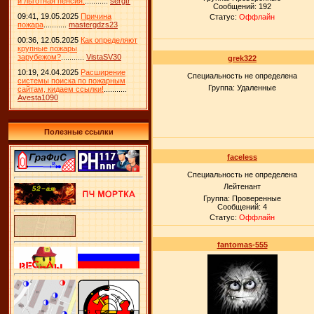
и льготная пенсия.
...........
sergtr
Сообщений:
192
09:41, 19.05.2025
Причина
Статус:
Оффлайн
пожара
...........
mastergdzs23
00:36, 12.05.2025
Как определяют
крупные пожары
зарубежом?
...........
VistaSV30
grek322
10:19, 24.04.2025
Расширение
Специальность не определена
системы поиска по пожарным
Группа: Удаленные
сайтам, кидаем ссылки!
...........
Avesta1090
Полезные ссылки
faceless
Специальность не определена
Лейтенант
Группа: Проверенные
Сообщений:
4
Статус:
Оффлайн
fantomas-555