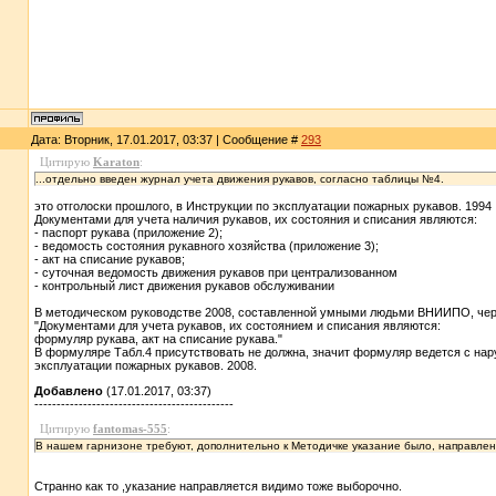
Дата: Вторник, 17.01.2017, 03:37 | Сообщение #
293
Цитирую
Karaton
:
...отдельно введен журнал учета движения рукавов, согласно таблицы №4.
это отголоски прошлого, в Инструкции по эксплуатации пожарных рукавов. 1994
Документами для учета наличия рукавов, их состояния и списания являются:
- паспорт рукава (приложение 2);
- ведомость состояния рукавного хозяйства (приложение 3);
- акт на списание рукавов;
- суточная ведомость движения рукавов при централизованном
- контрольный лист движения рукавов обслуживании
В методическом руководстве 2008, составленной умными людьми ВНИИПО, чер
"Документами для учета рукавов, их состоянием и списания являются:
формуляр рукава, акт на списание рукава."
В формуляре Табл.4 присутствовать не должна, значит формуляр ведется с нар
эксплуатации пожарных рукавов. 2008.
Добавлено
(17.01.2017, 03:37)
---------------------------------------------
Цитирую
fantomas-555
:
В нашем гарнизоне требуют, дополнительно к Методичке указание было, направлен
Странно как то ,указание направляется видимо тоже выборочно.