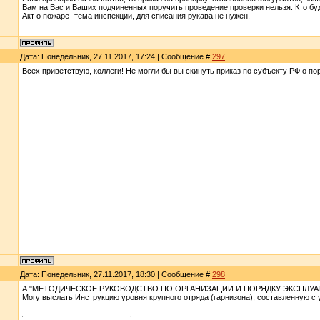
Вам на Вас и Ваших подчиненных поручить проведение проверки нельзя. Кто буде
Акт о пожаре -тема инспекции, для списания рукава не нужен.
Дата: Понедельник, 27.11.2017, 17:24 | Сообщение #
297
Всех приветствую, коллеги! Не могли бы вы скинуть приказ по субъекту РФ о по
Дата: Понедельник, 27.11.2017, 18:30 | Сообщение #
298
А "МЕТОДИЧЕСКОЕ РУКОВОДСТВО ПО ОРГАНИЗАЦИИ И ПОРЯДКУ ЭКСПЛУАТА
Могу выслать Инструкцию уровня крупного отряда (гарнизона), составленную с 