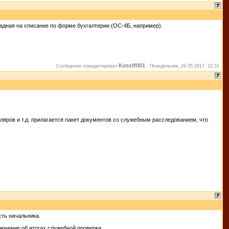
кладная на списание по форме бухгалтерии (ОС-4Б, например).
Kotoff001
Сообщение отредактировал
-
Понедельник, 29.05.2017, 12:31
яров и т.д. прилагается пакет документов со служебным расследованием, что
сть начальника.
лючение об итогах служебной проверки.