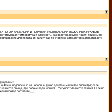
ОДСТВУ ПО ОРГАНИЗАЦИИ И ПОРЯДКУ ЭКСПЛУАТАЦИИ ПОЖАРНЫХ РУКАВОВ,
ответствующая температура и влажность, как ведется документация, приказы по
борудование для испытаний (или у Вас по старинке автоцистерна испытывает)
орудованы?
рно 40 см, надеваемые на напорный рукав одного с манжетой диаметра; если
на место свища, при подаче воды манжет - "бегунок" это место зажмет. Если не
ионализатор поставите ))))