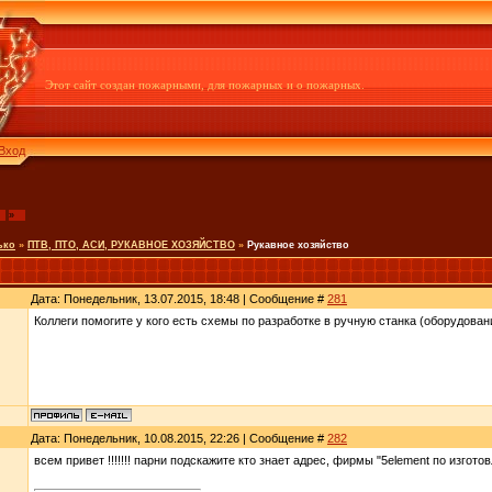
Этот сайт создан пожарными, для пожарных и о пожарных.
Вход
»
ько
»
ПТВ, ПТО, АСИ, РУКАВНОЕ ХОЗЯЙСТВО
»
Рукавное хозяйство
Дата: Понедельник, 13.07.2015, 18:48 | Сообщение #
281
Коллеги помогите у кого есть схемы по разработке в ручную станка (оборудова
Дата: Понедельник, 10.08.2015, 22:26 | Сообщение #
282
всем привет !!!!!!! парни подскажите кто знает адрес, фирмы "5element по изгот