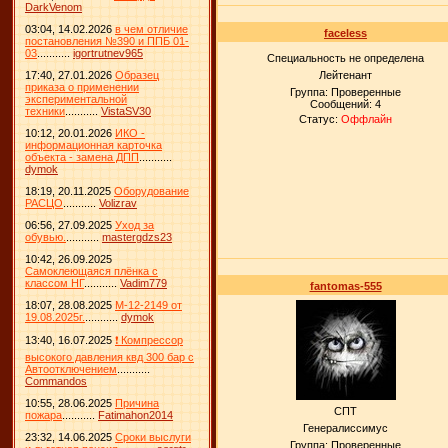
DarkVenom
03:04, 14.02.2026
в чем отличие
faceless
постановления №390 и ППБ 01-
03
...........
igortrutnev965
Специальность не определена
17:40, 27.01.2026
Образец
Лейтенант
приказа о применении
Группа: Проверенные
экспериментальной
Сообщений:
4
техники
...........
VistaSV30
Статус:
Оффлайн
10:12, 20.01.2026
ИКО -
информационная карточка
объекта - замена ДПП
...........
dymok
18:19, 20.11.2025
Оборудование
РАСЦО
...........
Volizrav
06:56, 27.09.2025
Уход за
обувью.
...........
mastergdzs23
10:42, 26.09.2025
Самоклеющаяся плёнка с
классом НГ
...........
Vadim779
fantomas-555
18:07, 28.08.2025
М-12-2149 от
19.08.2025г.
...........
dymok
13:40, 16.07.2025
❗ Компрессор
высокого давления квд 300 бар с
Автоотключением
...........
Commandos
10:55, 28.06.2025
Причина
СПТ
пожара
...........
Fatimahon2014
Генералиссимус
23:32, 14.06.2025
Сроки выслуги
Группа: Проверенные