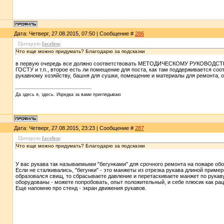
Дата: Четверг, 27.08.2015, 07:50 | Сообщение #
286
Цитирую
faceless
:
Что еще можно придумать? Благодарю за подсказки
в первую очередь все должно соответствовать МЕТОДИЧЕСКОМУ РУКОВ
ГОСТУ и т.п., второе есть ли помещение для поста, как там поддерживается со
рукавному хозяйству, башня для сушки, помещение и материалы для ремонта, о
Да здесь я, здесь. Изредка за вами приглядываю
Дата: Четверг, 27.08.2015, 23:23 | Сообщение #
287
Цитирую
faceless
:
Что еще можно придумать? Благодарю за подсказки
У вас рукава так называемыми "бегунками" для срочного ремонта на пожаре об
Если не сталкивались, "бегунки" - это манжеты из отрезка рукава длиной приме
образовался свищ, то сбрасываете давление и перетаскиваете манжет по рукаву 
оборудованы - можете попробовать, опыт положительный, и себе плюсик как рац
Еще напомню про стенд - экран движения рукавов.