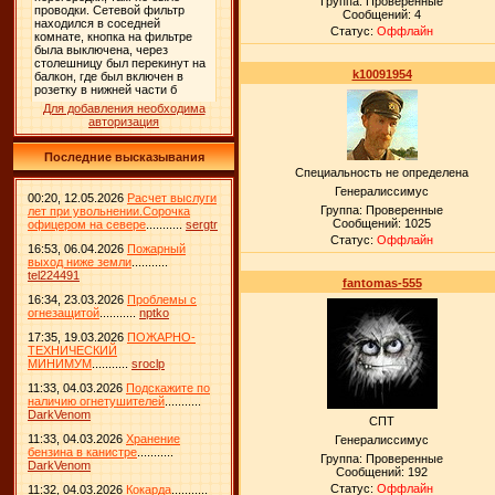
Группа: Проверенные
Сообщений:
4
Статус:
Оффлайн
k10091954
Для добавления необходима
авторизация
Последние высказывания
Специальность не определена
Генералиссимус
00:20, 12.05.2026
Расчет выслуги
Группа: Проверенные
лет при увольнении.Сорочка
Сообщений:
1025
офицером на севере
...........
sergtr
Статус:
Оффлайн
16:53, 06.04.2026
Пожарный
выход ниже земли
...........
tel224491
fantomas-555
16:34, 23.03.2026
Проблемы с
огнезащитой
...........
nptko
17:35, 19.03.2026
ПОЖАРНО-
ТЕХНИЧЕСКИЙ
МИНИМУМ
...........
sroclp
11:33, 04.03.2026
Подскажите по
наличию огнетушителей
...........
DarkVenom
СПТ
11:33, 04.03.2026
Хранение
Генералиссимус
бензина в канистре
...........
Группа: Проверенные
DarkVenom
Сообщений:
192
Статус:
Оффлайн
11:32, 04.03.2026
Кокарда
...........