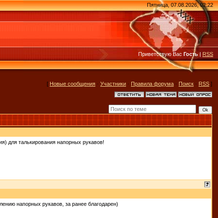
Пятница, 07.08.2026, 02:22
Приветствую Вас
Гость
|
RSS
[
Новые сообщения
·
Участники
·
Правила форума
·
Поиск
·
RSS
]
ния) для талькирования напорных рукавов!
овлению напорных рукавов, за ранее благодарен)