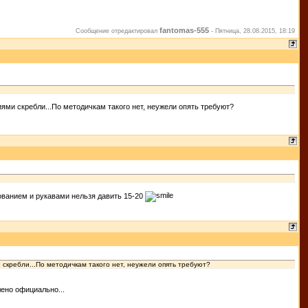
fantomas-555
Сообщение отредактировал
-
Пятница, 28.08.2015, 18:19
иями скребли...По методичкам такого нет, неужели опять требуют?
ованием и рукавами нельзя давить 15-20
 скребли...По методичкам такого нет, неужели опять требуют?
ено официально...