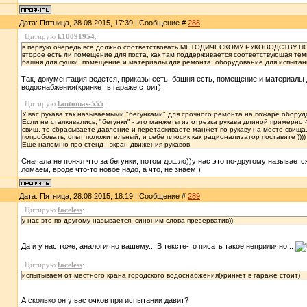
Дата: Пятница, 28.08.2015, 17:39 | Сообщение #
288
Цитирую
k10091954
:
в первую очередь все должно соответствовать МЕТОДИЧЕСКОМУ РУКОВОДСТВУ 
второе есть ли помещение для поста, как там поддерживается соответствующая темп
башня для сушки, помещение и материалы для ремонта, оборудование для испытани
Так, документация ведется, приказы есть, башня есть, помещение и материалы 
водоснабжения(кринкет в гараже стоит).
Цитирую
fantomas-555
:
У вас рукава так называемыми "бегунками" для срочного ремонта на пожаре обору
Если не сталкивались, "бегунки" - это манжеты из отрезка рукава длиной примерн
свищ, то сбрасываете давление и перетаскиваете манжет по рукаву на место свища,
попробовать, опыт положительный, и себе плюсик как рационализатор поставите ))))
Еще напомню про стенд - экран движения рукавов.
Сначала не понял что за бегунки, потом дошло))у нас это по-другому называетс
ломаем, вроде что-то новое надо, а что, не знаем )
Дата: Пятница, 28.08.2015, 18:19 | Сообщение #
289
Цитирую
faceless
:
у нас это по-другому называется, синоним слова презерватив))
Да и у нас тоже, аналогично вашему... В тексте-то писать такое неприлично...
Цитирую
faceless
:
испытываем от местного крана городского водоснабжения(кринкет в гараже стоит)
А сколько он у вас очков при испытании давит?