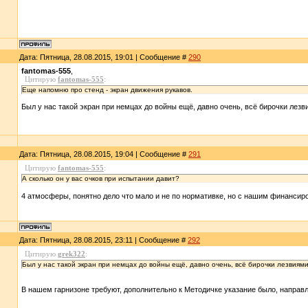
Дата: Пятница, 28.08.2015, 19:01 | Сообщение #
290
fantomas-555
,
Цитирую
fantomas-555
:
Еще напомню про стенд - экран движения рукавов.
Был у нас такой экран при немцах до войны ещё, давно очень, всё бирочки лезв
Дата: Пятница, 28.08.2015, 19:04 | Сообщение #
291
Цитирую
fantomas-555
:
А сколько он у вас очков при испытании давит?
4 атмосферы, понятно дело что мало и не по нормативке, но с нашим финансир
Дата: Пятница, 28.08.2015, 23:11 | Сообщение #
292
Цитирую
grek322
:
Был у нас такой экран при немцах до войны ещё, давно очень, всё бирочки лезвиями
В нашем гарнизоне требуют, дополнительно к Методичке указание было, направл