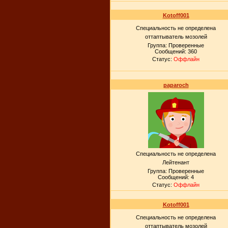
Kotoff001
Специальность не определена
оттаптыватель мозолей
Группа: Проверенные
Сообщений:
360
Статус:
Оффлайн
paparoch
Специальность не определена
Лейтенант
Группа: Проверенные
Сообщений:
4
Статус:
Оффлайн
Kotoff001
Специальность не определена
оттаптыватель мозолей