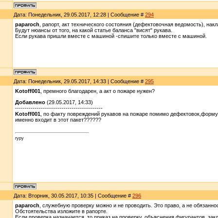
Дата: Понедельник, 29.05.2017, 12:28 | Сообщение #
294
paparoch
, рапорт, акт технического состояния (дефектовочная ведомость), на
Будут нюансы от того, на какой статье баланса "висят" рукава.
Если рукава пришли вместе с машиной -спишите только вместе с машиной.
Дата: Понедельник, 29.05.2017, 14:33 | Сообщение #
295
Kotoff001
, премного благодарен, а акт о пожаре нужен?
Добавлено
(29.05.2017, 14:33)
---------------------------------------------
Kotoff001
, по факту повреждений рукавов на пожаре помимо дефектовок,формул
именно входит в этот пакет??????
гуру
Дата: Вторник, 30.05.2017, 10:35 | Сообщение #
296
paparoch
, служебную проверку можно и не проводить. Это право, а не обязанно
Обстоятельства изложите в рапорте.
Если проверка назначается, то приказ на проверку, объяснения фигурантов, зак