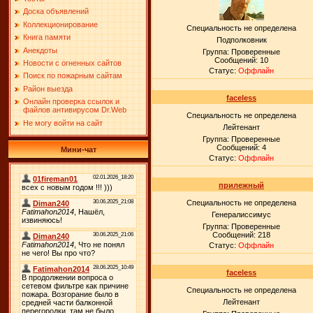
Доска объявлений
Коллекционирование
Специальность не определена
Книга памяти
Подполковник
Анекдоты
Группа: Проверенные
Сообщений:
10
Новости с огненных сайтов
Статус:
Оффлайн
Поиск по пожарным сайтам
Район выезда
faceless
Онлайн проверка ссылок и
файлов антивирусом Dr.Web
Специальность не определена
Не могу войти на сайт
Лейтенант
Группа: Проверенные
Сообщений:
4
Мини-чат
Статус:
Оффлайн
прилежный
Специальность не определена
Генералиссимус
Группа: Проверенные
Сообщений:
218
Статус:
Оффлайн
faceless
Специальность не определена
Лейтенант