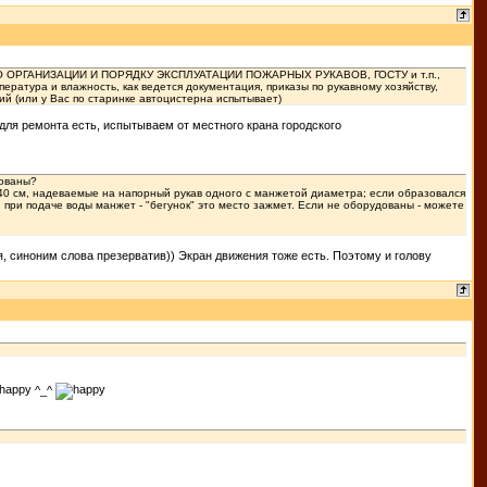
ПО ОРГАНИЗАЦИИ И ПОРЯДКУ ЭКСПЛУАТАЦИИ ПОЖАРНЫХ РУКАВОВ, ГОСТУ и т.п.,
ература и влажность, как ведется документация, приказы по рукавному хозяйству,
й (или у Вас по старинке автоцистерна испытывает)
для ремонта есть, испытываем от местного крана городского
дованы?
о 40 см, надеваемые на напорный рукав одного с манжетой диаметра; если образовался
 при подаче воды манжет - "бегунок" это место зажмет. Если не оборудованы - можете
я, синоним слова презерватив)) Экран движения тоже есть. Поэтому и голову
^_^