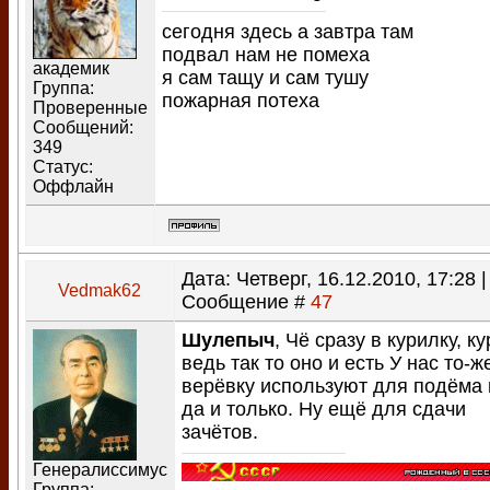
сегодня здесь а завтра там
подвал нам не помеха
академик
я сам тащу и сам тушу
Группа:
пожарная потеха
Проверенные
Сообщений:
349
Статус:
Оффлайн
Дата: Четверг, 16.12.2010, 17:28 |
Vedmak62
Сообщение #
47
Шулепыч
, Чё сразу в курилку, к
ведь так то оно и есть У нас то-ж
верёвку используют для подёма 
да и только. Ну ещё для сдачи
зачётов.
Генералиссимус
Группа: