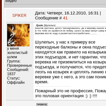
Видео
Дата: Четверг, 16.12.2010, 16:31 |
SPIKER
Сообщение #
41
Quote
(
Шулепыч
)
ништяк смотана, долго тренировались, да и веревку нашли но
и что тебе не нравится не пойму, залез на верх кинул сумку 
веревка вся по ходу и размотается-отработано..........
Шулепыч, у нас к примеру все
переходные балконы и окна подъе
у меня
находятся как правило на козырьк
золотистый
этих подъездов, и нет гарантии, что
шлем
Группа:
веревка не приземлиться на козыр
Проверенные
подъезда, и получается, что приде
Сообщений:
лезть на козырек и цеплять линию 
1837
веревке уже с него, а это сам пон
Статус:
время.
Оффлайн
Пожарный это не профессия, Пож
это половая ориентация :) :) !!!!