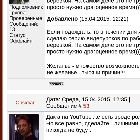
веревкой. На самом деле это не тр
просто нужно драгоценное время))
Подполковник
Группа:
Проверенные
Добавлено
(15.04.2015, 12:21)
Сообщений:
---------------------------------------------
13
Если подождать, то в течении дня 
Статус:
сделаю серию видеоуроков по раб
Оффлайн
веревкой. На самом деле это не тр
просто нужно драгоценное время))
Желанье - множество возможносте
не желанье - тысячи причин!!!
Дата: Среда, 15.04.2015, 12:35 |
Obsidian
Сообщение #
53
Дак а на YouTube же есть вроде рол
Но все-равно, сделайте - лишними
никогда не будут.