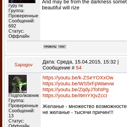
And may be from the darkness somet
гуру пк
beautiful will rize
Группа:
Проверенные
Сообщений:
692
Статус:
Оффлайн
Дата: Среда, 15.04.2015, 15:32 |
Sapogov
Сообщение #
54
https://youtu.be/k-ZSeYOXxOw
https://youtu.be/WS5rFpWaevw
https://youtu.be/ZqdyJTohIPg
https://youtu.be/i9mYXjvZccI
Подполковник
Группа:
Проверенные
Желанье - множество возможносте
Сообщений:
не желанье - тысячи причин!!!
13
Статус:
Оффлайн