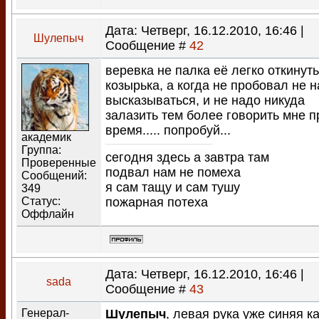
Дата: Четверг, 16.12.2010, 16:46 |
Шулепыч
Сообщение #
42
веревка не палка её легко откинуть
козырька, а когда не пробовал не 
высказываться, и не надо никуда
залазить тем более говорить мне п
время..... попробуй...
академик
Группа:
сегодня здесь а завтра там
Проверенные
подвал нам не помеха
Сообщений:
я сам тащу и сам тушу
349
Статус:
пожарная потеха
Оффлайн
Дата: Четверг, 16.12.2010, 16:46 |
sada
Сообщение #
43
Генерал-
Шулепыч
, левая рука уже синяя к