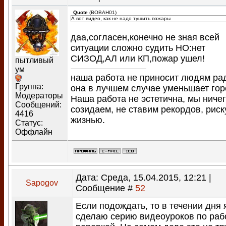
Quote
(
BOBAH01
)
А вот видео, как не надо тушить пожары
даа,согласен,конечно не зная всей
ситуации сложно судить НО:нет
СИЗОД,АЛ или КП,пожар ушел!
пытливый
ум
наша работа не приносит людям ра
Группа:
она в лучшем случае уменьшает гор
Модераторы
Наша работа не эстетична, мы ничег
Сообщений:
созидаем, не ставим рекордов, рис
4416
жизнью.
Статус:
Оффлайн
Дата: Среда, 15.04.2015, 12:21 |
Sapogov
Сообщение #
52
Если подождать, то в течении дня 
сделаю серию видеоуроков по раб