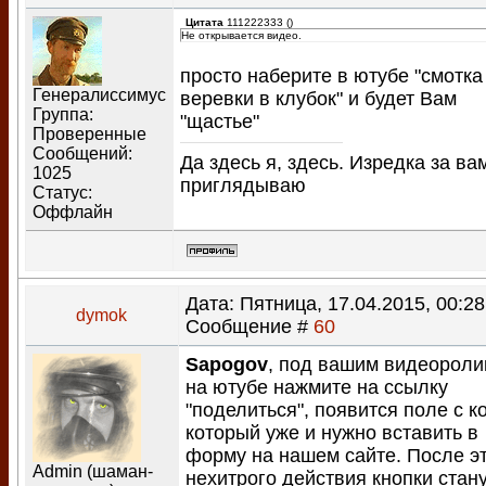
Цитата
111222333
(
)
Не открывается видео.
просто наберите в ютубе "смотка
Генералиссимус
веревки в клубок" и будет Вам
Группа:
"щастье"
Проверенные
Сообщений:
Да здесь я, здесь. Изредка за ва
1025
приглядываю
Статус:
Оффлайн
Дата: Пятница, 17.04.2015, 00:28
dymok
Сообщение #
60
Sapogov
, под вашим видеороли
на ютубе нажмите на ссылку
"поделиться", появится поле с к
который уже и нужно вставить в
форму на нашем сайте. После э
Admin (шаман-
нехитрого действия кнопки стан