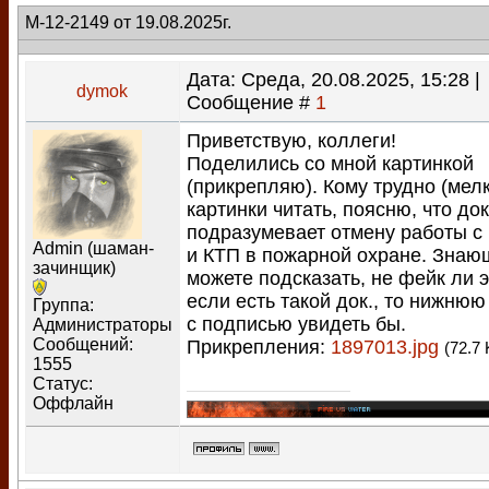
М-12-2149 от 19.08.2025г.
Дата: Среда, 20.08.2025, 15:28 |
dymok
Сообщение #
1
Приветствую, коллеги!
Поделились со мной картинкой
(прикрепляю). Кому трудно (мелк
картинки читать, поясню, что до
подразумевает отмену работы с
Admin (шаман-
и КТП в пожарной охране. Знаю
зачинщик)
можете подсказать, не фейк ли 
если есть такой док., то нижнюю
Группа:
с подписью увидеть бы.
Администраторы
Сообщений:
Прикрепления:
1897013.jpg
(72.7 
1555
Статус:
Оффлайн