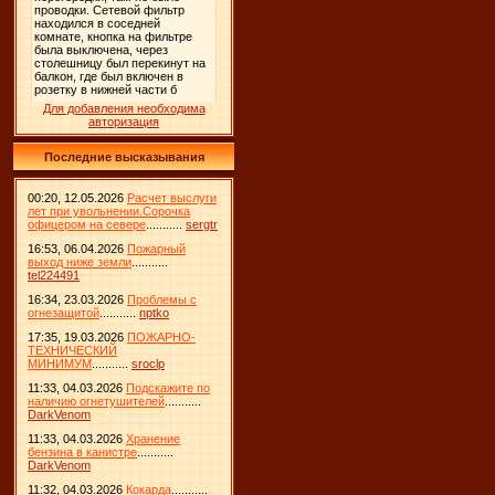
Для добавления необходима
авторизация
Последние высказывания
00:20, 12.05.2026
Расчет выслуги
лет при увольнении.Сорочка
офицером на севере
...........
sergtr
16:53, 06.04.2026
Пожарный
выход ниже земли
...........
tel224491
16:34, 23.03.2026
Проблемы с
огнезащитой
...........
nptko
17:35, 19.03.2026
ПОЖАРНО-
ТЕХНИЧЕСКИЙ
МИНИМУМ
...........
sroclp
11:33, 04.03.2026
Подскажите по
наличию огнетушителей
...........
DarkVenom
11:33, 04.03.2026
Хранение
бензина в канистре
...........
DarkVenom
11:32, 04.03.2026
Кокарда
...........