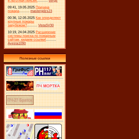
и льготная пенсия.
...........
sergtr
09:41, 19.05.2025
Причина
пожара
...........
mastergdzs23
00:36, 12.05.2025
Как определяют
крупные пожары
зарубежом?
...........
VistaSV30
10:19, 24.04.2025
Расширение
системы поиска по пожарным
сайтам, кидаем ссылки!
...........
Avesta1090
Полезные ссылки