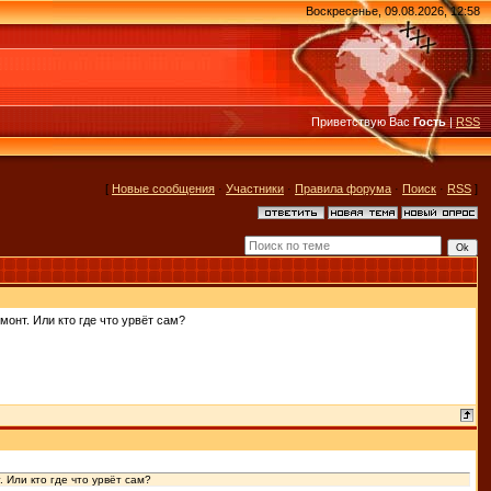
Воскресенье, 09.08.2026, 12:58
Приветствую Вас
Гость
|
RSS
[
Новые сообщения
·
Участники
·
Правила форума
·
Поиск
·
RSS
]
монт. Или кто где что урвёт сам?
. Или кто где что урвёт сам?