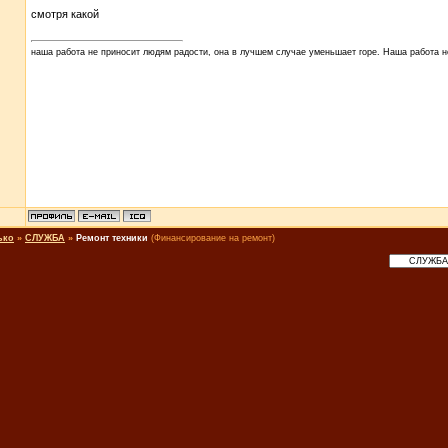
смотря какой
наша работа не приносит людям радости, она в лучшем случае уменьшает горе. Наша работа не
ько
»
СЛУЖБА
»
Ремонт техники
(Финансирование на ремонт)