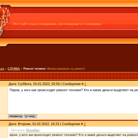
Этот сайт создан пожарными, для пожарных и о пожарных.
ько
»
СЛУЖБА
»
Ремонт техники
(Финансирование на ремонт)
Дата: Суббота, 15.01.2022, 02:50 | Сообщение #
1
Парни, у кого как происходит ремонт техники? Кто и какие деньги выделяет на ре
Дата: Вторник, 01.02.2022, 16:23 | Сообщение #
2
Цитирую
Skautlinc
:
арни, у кого как происходит ремонт техники? Кто и какие деньги выделяет на ремонт