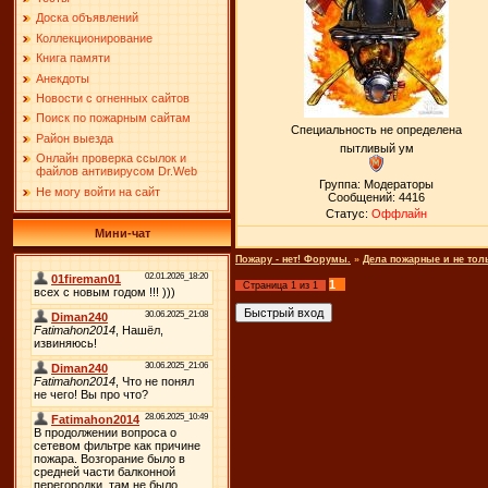
Доска объявлений
Коллекционирование
Книга памяти
Анекдоты
Новости с огненных сайтов
Поиск по пожарным сайтам
Специальность не определена
Район выезда
пытливый ум
Онлайн проверка ссылок и
файлов антивирусом Dr.Web
Группа: Модераторы
Не могу войти на сайт
Сообщений:
4416
Статус:
Оффлайн
Мини-чат
Пожару - нет! Форумы.
»
Дела пожарные и не тол
1
Страница
1
из
1