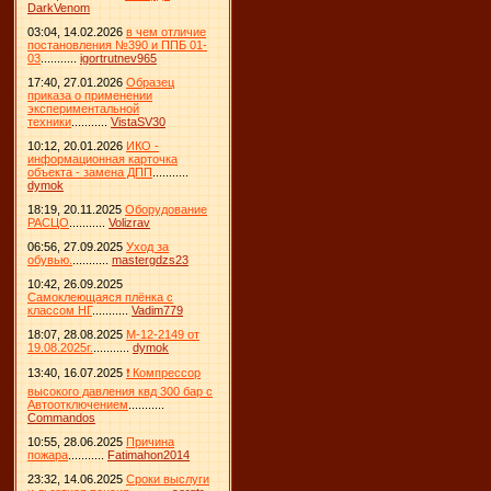
DarkVenom
03:04, 14.02.2026
в чем отличие
постановления №390 и ППБ 01-
03
...........
igortrutnev965
17:40, 27.01.2026
Образец
приказа о применении
экспериментальной
техники
...........
VistaSV30
10:12, 20.01.2026
ИКО -
информационная карточка
объекта - замена ДПП
...........
dymok
18:19, 20.11.2025
Оборудование
РАСЦО
...........
Volizrav
06:56, 27.09.2025
Уход за
обувью.
...........
mastergdzs23
10:42, 26.09.2025
Самоклеющаяся плёнка с
классом НГ
...........
Vadim779
18:07, 28.08.2025
М-12-2149 от
19.08.2025г.
...........
dymok
13:40, 16.07.2025
❗ Компрессор
высокого давления квд 300 бар с
Автоотключением
...........
Commandos
10:55, 28.06.2025
Причина
пожара
...........
Fatimahon2014
23:32, 14.06.2025
Сроки выслуги