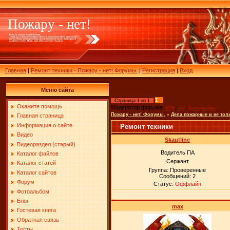
Пожару - нет!
Главная
|
Ремонт техники - Пожару - нет! Форумы.
|
Регистрация
|
Вход
Меню сайта
1
Страница
1
из
1
Окажите помощь
Модератор форума:
,
,
SVB
arhi
Брандмайор
Пожару - нет! Форумы.
»
Дела пожарные и не тол
Главная страница
Информация о сайте
Ремонт техники
Видео
Skautlinc
Видеораздел (старый)
Водитель ПА
Каталог файлов
Сержант
Каталог статей
Группа: Проверенные
Каталог сайтов
Сообщений:
2
Форум
Статус:
Оффлайн
Фотоальбом
Блог
max
Гостевая книга
Обратная связь
Тесты