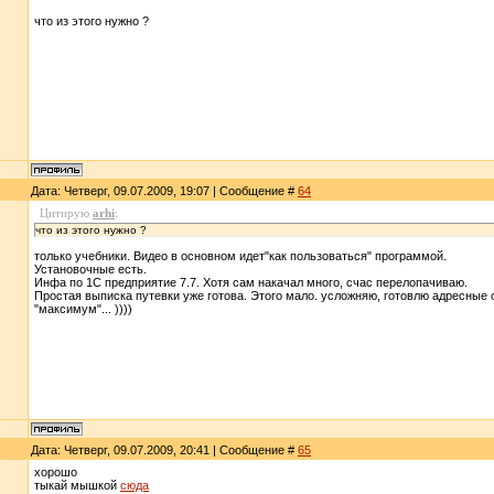
что из этого нужно ?
Дата: Четверг, 09.07.2009, 19:07 | Сообщение #
64
Цитирую
arhi
:
что из этого нужно ?
только учебники. Видео в основном идет"как пользоваться" программой.
Установочные есть.
Инфа по 1С предприятие 7.7. Хотя сам накачал много, счас перелопачиваю.
Простая выписка путевки уже готова. Этого мало. усложняю, готовлю адресные 
"максимум"... ))))
Дата: Четверг, 09.07.2009, 20:41 | Сообщение #
65
хорошо
тыкай мышкой
сюда