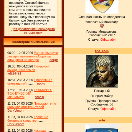
Специальность не определена
бесплатный психиатр
Для добавления необходима
Группа: Модераторы
авторизация
Сообщений:
2107
Статус:
Оффлайн
Последние высказывания
tria_com
00:20, 12.05.2026
Расчет выслуги
лет при увольнении.Сорочка
офицером на севере
...........
sergtr
16:53, 06.04.2026
Пожарный
выход ниже земли
...........
tel224491
16:34, 23.03.2026
Проблемы с
огнезащитой
...........
nptko
17:35, 19.03.2026
ПОЖАРНО-
Пожарный
ТЕХНИЧЕСКИЙ
Генерал-майор
МИНИМУМ
...........
sroclp
Группа: Проверенные
11:33, 04.03.2026
Подскажите по
Сообщений:
36
наличию огнетушителей
...........
Статус:
Оффлайн
DarkVenom
11:33, 04.03.2026
Хранение
arhi
бензина в канистре
...........
DarkVenom
11:32, 04.03.2026
Кокарда
...........