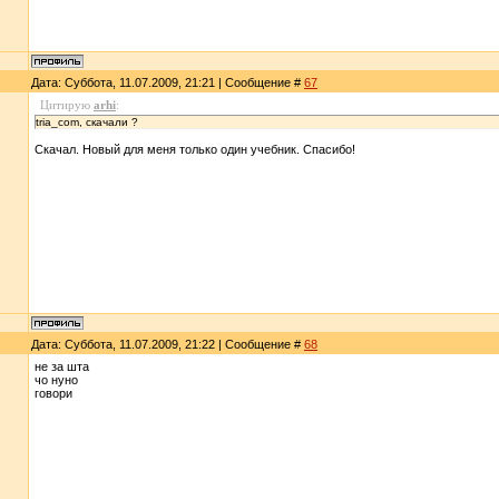
Дата: Суббота, 11.07.2009, 21:21 | Сообщение #
67
Цитирую
arhi
:
tria_com, скачали ?
Скачал. Новый для меня только один учебник. Спасибо!
Дата: Суббота, 11.07.2009, 21:22 | Сообщение #
68
не за шта
чо нуно
говори