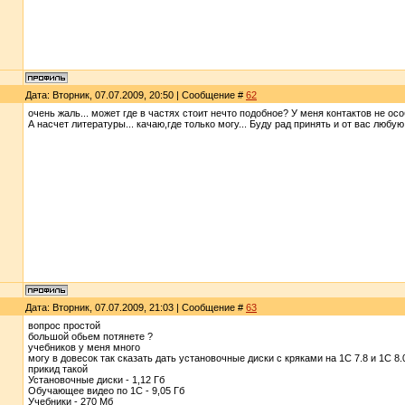
Дата: Вторник, 07.07.2009, 20:50 | Сообщение #
62
очень жаль... может где в частях стоит нечто подобное? У меня контактов не особ
А насчет литературы... качаю,где только могу... Буду рад принять и от вас люб
Дата: Вторник, 07.07.2009, 21:03 | Сообщение #
63
вопрос простой
большой обьем потянете ?
учебников у меня много
могу в довесок так сказать дать установочные диски с кряками на 1С 7.8 и 1С 8.
прикид такой
Установочные диски - 1,12 Гб
Обучающее видео по 1С - 9,05 Гб
Учебники - 270 Мб