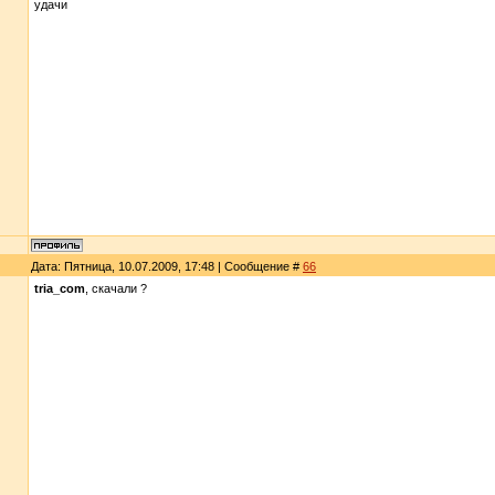
удачи
Дата: Пятница, 10.07.2009, 17:48 | Сообщение #
66
tria_com
, скачали ?