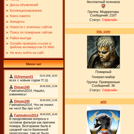
бесплатный психиатр
Доска объявлений
Коллекционирование
Группа: Модераторы
Сообщений:
2107
Книга памяти
Статус:
Оффлайн
Анекдоты
Новости с огненных сайтов
tria_com
Поиск по пожарным сайтам
Район выезда
Онлайн проверка ссылок и
файлов антивирусом Dr.Web
Не могу войти на сайт
Мини-чат
Пожарный
Генерал-майор
Группа: Проверенные
Сообщений:
36
Статус:
Оффлайн
arhi