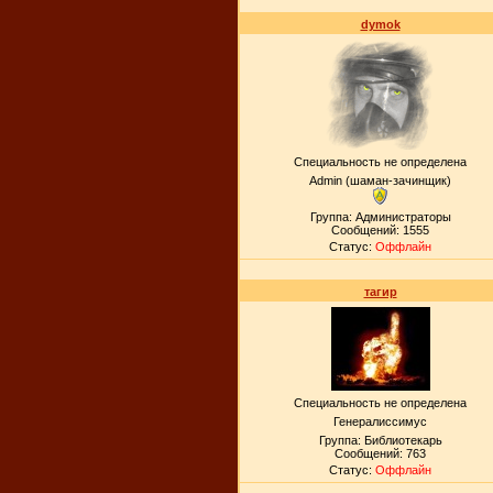
dymok
Специальность не определена
Admin (шаман-зачинщик)
Группа: Администраторы
Сообщений:
1555
Статус:
Оффлайн
тагир
Специальность не определена
Генералиссимус
Группа: Библиотекарь
Сообщений:
763
Статус:
Оффлайн