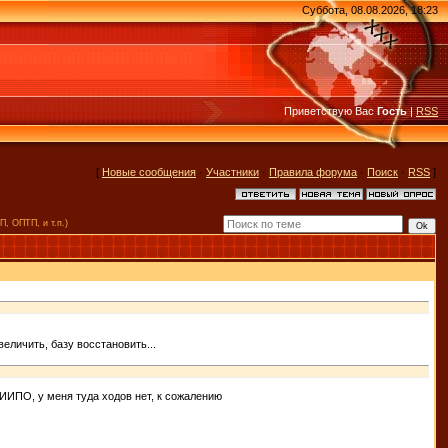
Суббота, 08.08.2026, 18:23
Приветствую Вас
Гость
|
RSS
[
Новые сообщения
·
Участники
·
Правила форума
·
Поиск
·
RSS
]
, ОПТП, и т.п.)
величить, базу восстановить...
ИИПО, у меня туда ходов нет, к сожалению