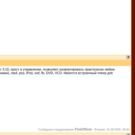
er 3.10, прост в управлении, позволяет конвертировать практически любые
), mp4, psp, iPod, swf, flv, DVD, VCD. Имеется встроенный плеер для
FireOfficer
Сообщение отредактировал
-
Вторник, 01.09.2009, 09:00