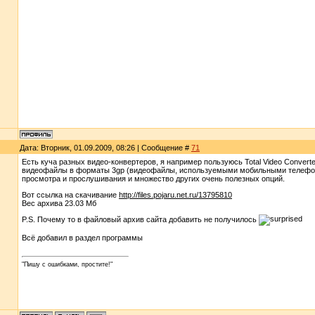
Дата: Вторник, 01.09.2009, 08:26 | Сообщение #
71
Есть куча разных видео-конвертеров, я например пользуюсь Total Video Convert
видеофайлы в форматы 3gp (видеофайлы, используемыми мобильными телефонами
просмотра и прослушивания и множество других очень полезных опций.
Вот ссылка на скачивание
http://files.pojaru.net.ru/13795810
Вес архива 23.03 Мб
P.S. Почему то в файловый архив сайта добавить не получилось
Всё добавил в раздел программы
"Пишу с ошибками, простите!"