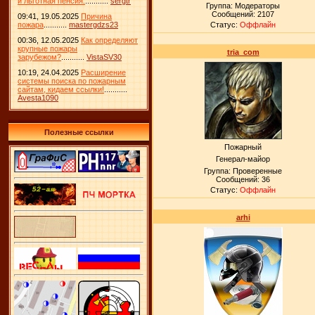
и льготная пенсия.
...........
sergtr
Группа: Модераторы
Сообщений:
2107
09:41, 19.05.2025
Причина
пожара
...........
mastergdzs23
Статус:
Оффлайн
00:36, 12.05.2025
Как определяют
крупные пожары
tria_com
зарубежом?
...........
VistaSV30
10:19, 24.04.2025
Расширение
системы поиска по пожарным
сайтам, кидаем ссылки!
...........
Avesta1090
Полезные ссылки
Пожарный
Генерал-майор
Группа: Проверенные
Сообщений:
36
Статус:
Оффлайн
arhi