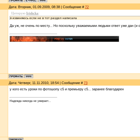
Дата: Вторник, 01.09.2009, 08:38 | Сообщение #
72
Цитирую
Irishcka
:
я извиняюсь если не в тот раздел написала
Да уж, не очень по месту... Но поскольку уважаемыми людьми ответ уже дан (и 
Дата: Четверг, 11.11.2010, 18:54 | Сообщение #
73
у кого есть уроки по фотошопу с5 и премьеру с5... заранее благодарен
Надежда никогда не умирает...