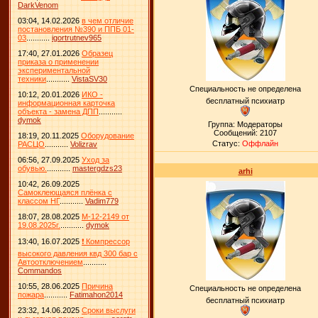
DarkVenom
03:04, 14.02.2026
в чем отличие
постановления №390 и ППБ 01-
03
...........
igortrutnev965
17:40, 27.01.2026
Образец
приказа о применении
экспериментальной
техники
...........
VistaSV30
Специальность не определена
10:12, 20.01.2026
ИКО -
бесплатный психиатр
информационная карточка
объекта - замена ДПП
...........
dymok
Группа: Модераторы
Сообщений:
2107
18:19, 20.11.2025
Оборудование
Статус:
Оффлайн
РАСЦО
...........
Volizrav
06:56, 27.09.2025
Уход за
обувью.
...........
mastergdzs23
arhi
10:42, 26.09.2025
Самоклеющаяся плёнка с
классом НГ
...........
Vadim779
18:07, 28.08.2025
М-12-2149 от
19.08.2025г.
...........
dymok
13:40, 16.07.2025
❗ Компрессор
высокого давления квд 300 бар с
Автоотключением
...........
Commandos
10:55, 28.06.2025
Причина
Специальность не определена
пожара
...........
Fatimahon2014
бесплатный психиатр
23:32, 14.06.2025
Сроки выслуги