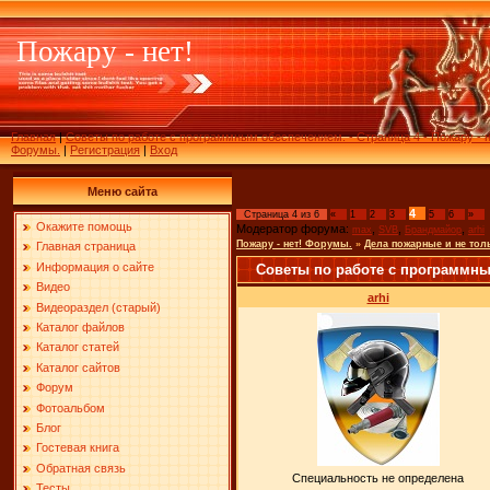
Пожару - нет!
Главная
|
Советы по работе с программным обеспечением. - Страница 4 - Пожару - н
Форумы.
|
Регистрация
|
Вход
Меню сайта
4
Страница
4
из
6
«
1
2
3
5
6
»
Окажите помощь
Модератор форума:
,
,
,
max
SVB
Брандмайор
arhi
Пожару - нет! Форумы.
»
Дела пожарные и не тол
Главная страница
Информация о сайте
Советы по работе с программн
Видео
arhi
Видеораздел (старый)
Каталог файлов
Каталог статей
Каталог сайтов
Форум
Фотоальбом
Блог
Гостевая книга
Обратная связь
Специальность не определена
Тесты