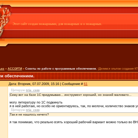
Этот сайт создан пожарными, для пожарных и о пожарных.
ет!
ько
»
АССОРТИ
»
Советы по работе с программным обеспечением.
(Делимся опытом создания КТП
ым обеспечением.
Дата: Вторник, 07.07.2009, 15:16 | Сообщение #
61
Цитирую
tria_com
:
Сижу вот на базе 1С придумываю... инструмент хороший, но знаний маловато...
могу литературу по 1С подкинуть
я в ней работаю, но особо не ориентируюсь, так, по мелочи, количество знаков у
Цитирую
tria_com
:
Так и не нашлось ничего?
я так понимаю, что реально взять хороший рабочий вариант можно только во ВН