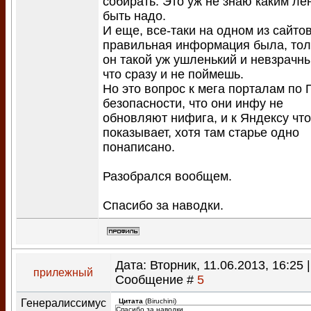
собирать. Это уж не знаю каким л
быть надо.
И еще, все-таки на одном из сайто
правильная информация была, тол
он такой уж ушленький и невзрачны
что сразу и не поймешь.
Но это вопрос к мега порталам по 
безопасности, что они инфу не
обновляют нифига, и к Яндексу что
показывает, хотя там старье одно
понаписано.
Разобрался вообщем.
Спасибо за наводки.
Дата: Вторник, 11.06.2013, 16:25 |
прилежный
Сообщение #
5
Генералиссимус
Цитата
(
Biruchini
)
Спасибо за наводки.