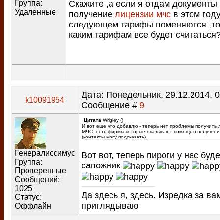
Группа:
Скажите ,а если я отдам документы
Удаленные
получение
лицензии мчс
в этом году
следующем тарифы поменяются ,то
каким тарифам все будет считаться
Дата: Понедельник, 29.12.2014, 0
k10091954
Сообщение #
9
Цитата
Wrigley
(
)
И вот еще что добавлю - теперь нет проблемы получить
МЧС ,есть фирмы которые оказывают помощь в получени
(контакты могу подсказать).
Генералиссимус
Вот вот, теперь пироги у нас буде
Группа:
сапожник
Проверенные
Сообщений:
1025
Да здесь я, здесь. Изредка за ва
Статус:
приглядываю
Оффлайн