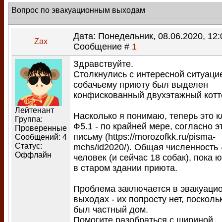
Вопрос по эвакуационным выходам
Дата: Понедельник, 08.06.2020, 12:
Zax
Сообщение #
1
Здравствуйте.
Столкнулись с интересной ситуаци
собачьему приюту был выделен
конфискованный двухэтажный котт
Лейтенант
Насколько я понимаю, теперь это к
Группа:
Ф5.1 - по крайней мере, согласно э
Проверенные
письму (https://morozofkk.ru/pisma-
Сообщений:
4
Статус:
mchs/id2020/). Общая численность 
Оффлайн
человек (и сейчас 18 собак), пока 
в старом здании приюта.
Проблема заключается в эвакуаци
выходах - их попросту нет, посколь
был частный дом.
Помогите разобраться с шириной