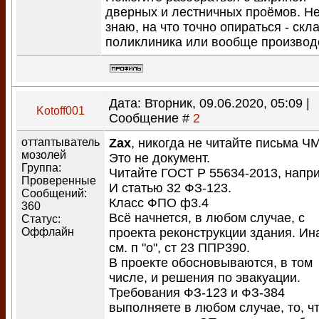
дверных и лестничных проёмов. Н
знаю, на что точно опираться - скла
поликлиника или вообще производ
Дата: Вторник, 09.06.2020, 05:09 |
Kotoff001
Сообщение #
2
оттаптыватель
Zax
, никогда не читайте письма Ч
мозолей
Это не документ.
Группа:
Читайте ГОСТ Р 55634-2013, напр
Проверенные
И статью 32 ФЗ-123.
Сообщений:
Класс ФПО ф3.4
360
Всё начнется, в любом случае, с
Статус:
Оффлайн
проекта реконструкции здания. Ин
см. п "о", ст 23 ППР390.
В проекте обосновываются, в том
числе, и решения по эвакуации.
Требования ФЗ-123 и ФЗ-384
выполняете в любом случае, то, ч