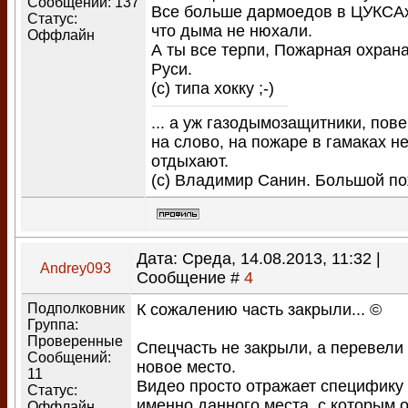
Сообщений:
137
Все больше дармоедов в ЦУКСАх
Статус:
что дыма не нюхали.
Оффлайн
А ты все терпи, Пожарная охран
Руси.
(с) типа хокку ;-)
... а уж газодымозащитники, пове
на слово, на пожаре в гамаках н
отдыхают.
(с) Владимир Санин. Большой п
Дата: Среда, 14.08.2013, 11:32 |
Andrey093
Сообщение #
4
Подполковник
К сожалению часть закрыли... ©
Группа:
Проверенные
Спецчасть не закрыли, а перевели
Сообщений:
новое место.
11
Видео просто отражает специфику
Статус:
именно данного места, с которым 
Оффлайн