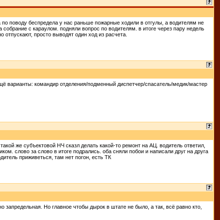
а по поводу беспредела у нас раньше пожарные ходили в отгулы, а водителям не
на собрание с караулом. подняли вопрос по водителям. в итоге через пару недель
о отпускают, просто выводят один ход из расчета.
ещё варианты: командир отделения/подменный диспетчер/спасатель/медик/мастер
, такой же субъектовой НЧ сказл делать какой-то ремонт на АЦ. водитель ответил,
иком. слово за слово в итоге подрались. оба сняли побои и написали друг на друга
дитель приживеться, там нет погон, есть ТК
но запредельная. Но главное чтобы дырок в штате не было, а так, всё равно кто,