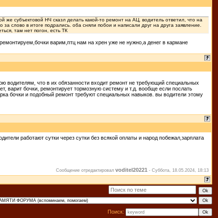
кой же субъектовой НЧ сказл делать какой-то ремонт на АЦ. водитель ответил, что на
о за слово в итоге подрались. оба сняли побои и написали друг на друга заявление.
ься, там нет погон, есть ТК
 ремонтируем,бочки варим,птц нам на хрен уже не нужно,а денег в кармане
ворю водителям, что в их обязанности входит ремонт не требующий специальных
ает, варит бочки, ремонтирует тормозную систему и т.д. вообще если послать
варка бочки и подобный ремонт требуют специальных навыков. вы водители этому
водители работают сутки через сутки без всякой оплаты и народ побежал,зарплата
voditel20221
Сообщение отредактировал
-
Суббота, 18.05.2024, 18:13
Поиск: