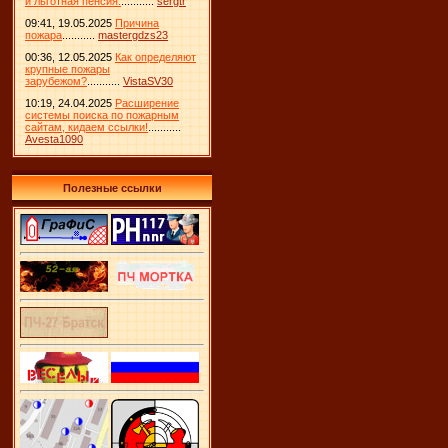
и льготная пенсия.
...........
sergtr
09:41, 19.05.2025
Причина
пожара
...........
mastergdzs23
00:36, 12.05.2025
Как определяют
крупные пожары
зарубежом?
...........
VistaSV30
10:19, 24.04.2025
Расширение
системы поиска по пожарным
сайтам, кидаем ссылки!
...........
Avesta1090
Полезные ссылки