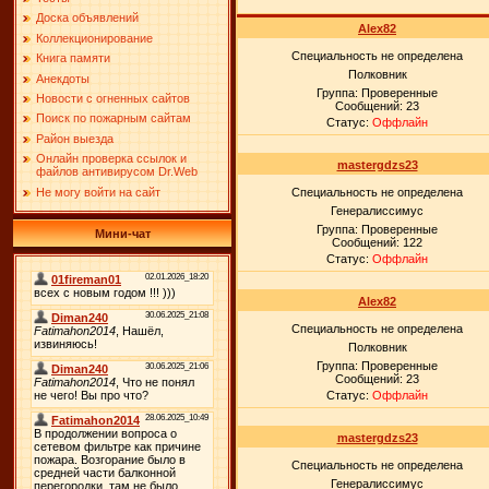
Доска объявлений
Alex82
Коллекционирование
Специальность не определена
Книга памяти
Полковник
Анекдоты
Группа: Проверенные
Новости с огненных сайтов
Сообщений:
23
Поиск по пожарным сайтам
Статус:
Оффлайн
Район выезда
Онлайн проверка ссылок и
mastergdzs23
файлов антивирусом Dr.Web
Не могу войти на сайт
Специальность не определена
Генералиссимус
Группа: Проверенные
Мини-чат
Сообщений:
122
Статус:
Оффлайн
Alex82
Специальность не определена
Полковник
Группа: Проверенные
Сообщений:
23
Статус:
Оффлайн
mastergdzs23
Специальность не определена
Генералиссимус