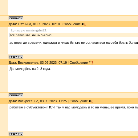
Дата: Пятница, 01.09.2023, 10:10 | Сообщение #
6
Цитирую
mastergdzs23
:
всё равно кто, лишь бы был.
до поры до времени. однажды и лишь бы кто не согласиться на себя брать боль
Дата: Воскресенье, 03.09.2023, 07:19 | Сообщение #
7
Да, молодёжь на 2, 3 года.
Дата: Воскресенье, 03.09.2023, 17:25 | Сообщение #
8
работаю в субъектовой ПСЧ. так у нас молодежь и то на меньшее время. пока 