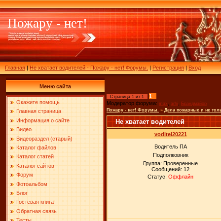
Пожару - нет!
Главная
|
Не хватает водителей - Пожару - нет! Форумы.
|
Регистрация
|
Вход
Меню сайта
1
Страница
1
из
1
Окажите помощь
Модератор форума:
,
,
max
arhi
Брандмайор
Пожару - нет! Форумы.
»
Дела пожарные и не тол
Главная страница
Информация о сайте
Не хватает водителей
Видео
voditel20221
Видеораздел (старый)
Водитель ПА
Каталог файлов
Подполковник
Каталог статей
Группа: Проверенные
Каталог сайтов
Сообщений:
12
Форум
Статус:
Оффлайн
Фотоальбом
Блог
Гостевая книга
Обратная связь
Тесты