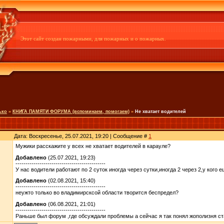
Этот сайт создан пожарными, для пожарных и о пожарных.
ько
»
КНИГА ПАМЯТИ ФОРУМА (вспоминаем, помогаем)
»
Не хватает водителей
Дата: Воскресенье, 25.07.2021, 19:20 | Сообщение #
1
Мужики расскажите у всех не хватает водителей в карауле?
Добавлено
(25.07.2021, 19:23)
---------------------------------------------
У нас водители работают по 2 суток иногда через сутки,иногда 2 через 2,у кого 
Добавлено
(02.08.2021, 15:40)
---------------------------------------------
неужто только во владимирсксой области творится беспредел?
Добавлено
(06.08.2021, 21:01)
---------------------------------------------
Раньше был форум ,где обсуждали проблемы а сейчас я так понял жополизня с