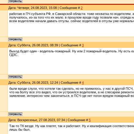
Дата: Четверг, 24.08.2023, 15:08 | Сообщение #
2
работаю в ПЧ субъекта РФ. в Самарской области. тоже нехватка по водителям. 
получалось, из-за того что их мало. в прошлом вроде году позвали нач. отряда 
всем водителям начали давать отгулы. сейчас водителей в отгулы уже нормальн
Дата: Суббота, 26.08.2023, 08:39 | Сообщение #
3
Выход будет один - водитель-пожарный. Ну или 2 пожарный-водитель. Ну есть 
ГДЗС.
Дата: Суббота, 26.08.2023, 12:24 | Сообщение #
4
были вроде слухи, что хотели так сделать, но не прижилось. у нас в другой ПСЧ
что на болту все это видел, что он устроился водителем, а не слесарем ремонтн
заявление. интересно чем закончиться. в ПСЧ где нет погон врядли пожарный-во
Дата: Воскресенье, 27.08.2023, 07:34 | Сообщение #
5
Так-то ТК везде. Ну как платят, так и работают. Ну и квалификация соответствен
лишь бы был.