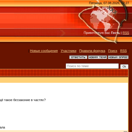
Пятница, 07.08.2026, 12:27
Приветствую Вас
Гость
|
RSS
[
Новые сообщения
·
Участники
·
Правила форума
·
Поиск
·
RSS
]
ещё такое беззаконие в частях?
тала