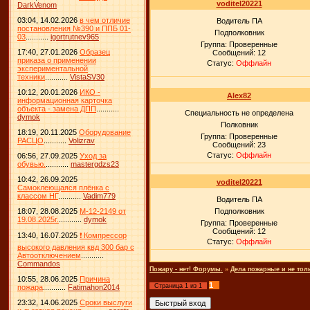
voditel20221
DarkVenom
03:04, 14.02.2026
в чем отличие
Водитель ПА
постановления №390 и ППБ 01-
Подполковник
03
...........
igortrutnev965
Группа: Проверенные
17:40, 27.01.2026
Образец
Сообщений:
12
приказа о применении
Статус:
Оффлайн
экспериментальной
техники
...........
VistaSV30
10:12, 20.01.2026
ИКО -
Alex82
информационная карточка
объекта - замена ДПП
...........
Специальность не определена
dymok
Полковник
18:19, 20.11.2025
Оборудование
Группа: Проверенные
РАСЦО
...........
Volizrav
Сообщений:
23
Статус:
Оффлайн
06:56, 27.09.2025
Уход за
обувью.
...........
mastergdzs23
10:42, 26.09.2025
voditel20221
Самоклеющаяся плёнка с
классом НГ
...........
Vadim779
Водитель ПА
18:07, 28.08.2025
М-12-2149 от
Подполковник
19.08.2025г.
...........
dymok
Группа: Проверенные
Сообщений:
12
13:40, 16.07.2025
❗ Компрессор
Статус:
Оффлайн
высокого давления квд 300 бар с
Автоотключением
...........
Commandos
Пожару - нет! Форумы.
»
Дела пожарные и не тол
10:55, 28.06.2025
Причина
1
Страница
1
из
1
пожара
...........
Fatimahon2014
23:32, 14.06.2025
Сроки выслуги