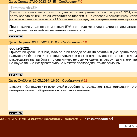
Дата: Среда, 27.09.2023, 17:35 | Сообщение #
9
Цитирую
Alex82
:
были вроде слухи, что хотели так сделать, но не прижилось. у нас в другой ПСЧ, та
болту все это видел, что он устроился водителем, а не слесарем ремонтником. слов
интересно чем закончиться. в ПСЧ где нет погон врядли пожарный-водитель приживет
Привет,какие у вас новости с дракой?У нас такая же ерунда начилась,двигатели
нет,думаем также побоищем начать заниматься
Дата: Вторник, 03.10.2023, 13:05 | Сообщение #
10
voditel20221
,
Привет, по драке не знаю, молчат. а по поводу ремонта техники я уже давно го
навыков и обучения. кто-то прислушался и на х..н шлет руководство, кто-то дел
руководство на три буквы то они ничего не смогут сделать. ремонт двигателя, 
не обучались, а следовательно не можете производить такие ремонты.
Дата: Суббота, 18.05.2024, 18:10 | Сообщение #
11
а вы хотя бы знаете что водителей в вообще нет,создалась такая ситуация что 
мизерная,министр Куренков как вам такая позиция
ько
»
КНИГА ПАМЯТИ ФОРУМА (вспоминаем, помогаем)
»
Не хватает водителей