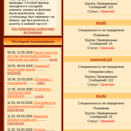
Группа: Проверенные
Сообщений:
122
Статус:
Оффлайн
Alex82
Для добавления необходима
Специальность не определена
авторизация
Полковник
Группа: Проверенные
Последние высказывания
Сообщений:
23
Статус:
Оффлайн
00:20, 12.05.2026
Расчет выслуги
лет при увольнении.Сорочка
офицером на севере
...........
sergtr
mastergdzs23
16:53, 06.04.2026
Пожарный
Специальность не определена
выход ниже земли
...........
Генералиссимус
tel224491
Группа: Проверенные
16:34, 23.03.2026
Проблемы с
Сообщений:
122
огнезащитой
...........
nptko
Статус:
Оффлайн
17:35, 19.03.2026
ПОЖАРНО-
ТЕХНИЧЕСКИЙ
Alex82
МИНИМУМ
...........
sroclp
11:33, 04.03.2026
Подскажите по
Специальность не определена
наличию огнетушителей
...........
Полковник
DarkVenom
Группа: Проверенные
11:33, 04.03.2026
Хранение
Сообщений:
23
бензина в канистре
...........
Статус:
Оффлайн
DarkVenom
11:32, 04.03.2026
Кокарда
...........