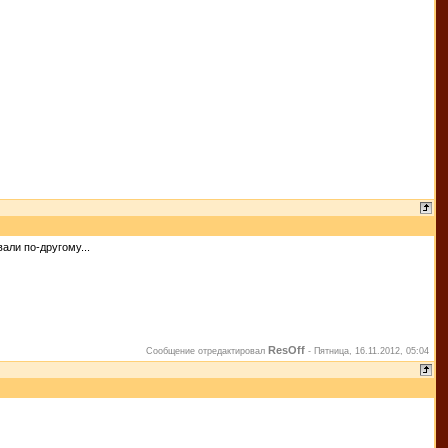
али по-другому...
ResOff
Сообщение отредактировал
-
Пятница, 16.11.2012, 05:04