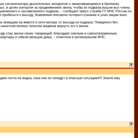
овые сигнализаторы дыхательных аппаратов о заканчивающемся в баллонах
ых, в целях контроля за продвижением звена, чтобы из подвала вышли все члены
ымленного и захламленного подвала, – сообщает пресс-служба ГУ МЧС России по
 пробиться к выходу, Кожемякин внезапно потерял сознание и упал лицом вниз.
а лежащим на животе в пяти метрах от выхода из подвала. Пожарного без
 многочисленные попытки медиков вернуть его к жизни.
ндр спас жизни своих товарищей, благодаря смелым и самоотверженным
квартиры и гибели жильцов дома, – отметили в региональном МЧС.
ям почти не видна, пока они не попадут в опасную ситуацию!!!! Земля ему