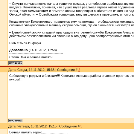
– Спустя полчаса после начала тушения пожара, у огнеборцев сработали звук
воздухе. Кожемякин, понимая, что существует реальная угроза жизни подчиненн
звена, стал замыкающим и помогал своим товарищам выбираться из сильно зад
Омской области. – Освобождая товарища, запутавшегося в проволоке, и помогая
Когда коллеги Кожемякина отправились ему на помощь, то обнаружили командир
сознания эвакуировали в машину скорой помощи, где он скончался, несмотря на
– Ценой своей жизни старший прапорщик внутренней службы Кожемякин Алекса
действиям возглавляемого им звена не было допущено распространения огня в 
РИА «Омск-Информ
Добавлено
(14.11.2012, 12:58)
---------------------------------------------
Слава Вам и вечная память!
Дата: Среда, 14.11.2012, 15:36 | Сообщение #
2
Соболезную родным и близким!!! К сожалению наша работа опасна и простым люд
пухом!!!!
Дата: Четверг, 15.11.2012, 15:15 | Сообщение #
3
Вечная память герою.............................