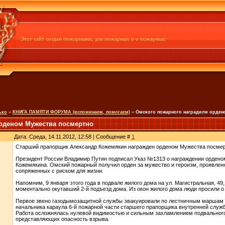
Этот сайт создан пожарными, для пожарных и о пожарных.
!
ько
»
КНИГА ПАМЯТИ ФОРУМА (вспоминаем, помогаем)
»
Омского пожарного наградили орден
орденом Мужества посмертно
Дата: Среда, 14.11.2012, 12:58 | Сообщение #
1
Старший прапорщик Александр Кожемякин награжден орденом Мужества посмертн
Президент России Владимир Путин подписал Указ №1313 о награждении ордено
Кожемякина. Омский пожарный получил орден за мужество и героизм, проявлен
сопряженных с риском для жизни.
Напомним, 9 января этого года в подвале жилого дома на ул. Магистральная, 4
моментально окутавший 2-й подъезд дома. Из окон жилого дома люди просили о
Первое звено газодымозащитной службы эвакуировали по лестничным маршам 38
начальника караула 6-й пожарной части старшего прапорщика внутренней служ
Работа осложнялась нулевой видимостью и сильным захламлением подвального
представляющих опасность взрыва.