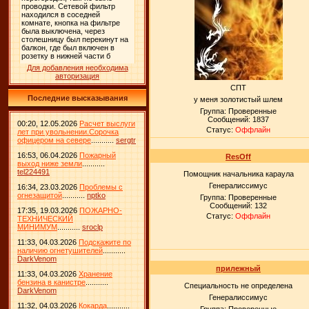
Для добавления необходима
авторизация
СПТ
Последние высказывания
у меня золотистый шлем
Группа: Проверенные
Сообщений:
1837
00:20, 12.05.2026
Расчет выслуги
Статус:
Оффлайн
лет при увольнении.Сорочка
офицером на севере
...........
sergtr
16:53, 06.04.2026
Пожарный
ResOff
выход ниже земли
...........
tel224491
Помощник начальника караула
Генералиссимус
16:34, 23.03.2026
Проблемы с
огнезащитой
...........
nptko
Группа: Проверенные
Сообщений:
132
17:35, 19.03.2026
ПОЖАРНО-
Статус:
Оффлайн
ТЕХНИЧЕСКИЙ
МИНИМУМ
...........
sroclp
11:33, 04.03.2026
Подскажите по
наличию огнетушителей
...........
DarkVenom
прилежный
11:33, 04.03.2026
Хранение
бензина в канистре
...........
Специальность не определена
DarkVenom
Генералиссимус
11:32, 04.03.2026
Кокарда
...........