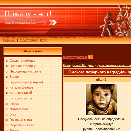
Пожару - нет!
Главная
|
Омского пожарного наградили орденом Мужества посмертно - Пожару - нет
Форумы.
|
Регистрация
|
Вход
Меню сайта
1
Страница
1
из
1
Окажите помощь
Модератор форума:
,
,
max
arhi
Брандмайор
Пожару - нет! Форумы.
»
Дела пожарные и не тол
Главная страница
Информация о сайте
Омского пожарного наградили 
Видео
nikon2
Видеораздел (старый)
Каталог файлов
Каталог статей
Каталог сайтов
Форум
Фотоальбом
Блог
Специальность не определена
Гостевая книга
Генералиссимус
Обратная связь
Группа: Заблокированные
Тесты