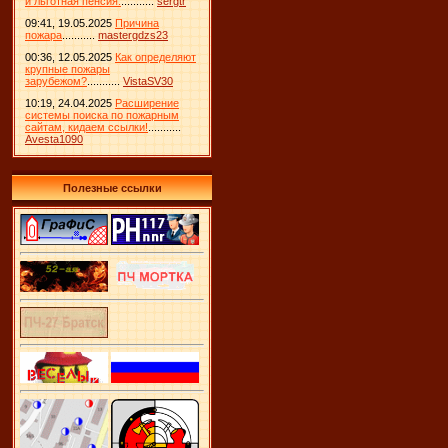
и льготная пенсия.
...........
sergtr
09:41, 19.05.2025
Причина
пожара
...........
mastergdzs23
00:36, 12.05.2025
Как определяют
крупные пожары
зарубежом?
...........
VistaSV30
10:19, 24.04.2025
Расширение
системы поиска по пожарным
сайтам, кидаем ссылки!
...........
Avesta1090
Полезные ссылки