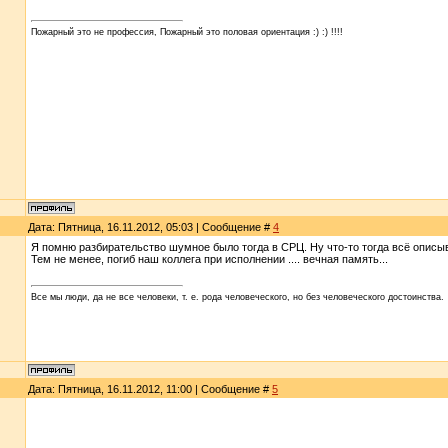
Пожарный это не профессия, Пожарный это половая ориентация :) :) !!!!
Дата: Пятница, 16.11.2012, 05:03 | Сообщение #
4
Я помню разбирательство шумное было тогда в СРЦ. Ну что-то тогда всё описыв
Тем не менее, погиб наш коллега при исполнении .... вечная память...
Все мы люди, да не все человеки, т. е. рода человеческого, но без человеческого достоинства.
Дата: Пятница, 16.11.2012, 11:00 | Сообщение #
5