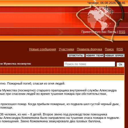
Четверг, 06.08.2026, 08:46
Приветствую Вас
Гость
|
RSS
[
Новые сообщения
·
Участники
·
Правила форума
·
Поиск
·
RSS
]
ом Мужества посмертно
о. Пожарный погиб, спасая из огня людей.
м Мужества (посмертно) старшего прапорщика внутренней службы Александра
ные при спасении людей во время тушения пожара при обстоятельствах,
9, произошел пожар. Когда прибыли пожарные, из подвала шел густой черный дым,
 помощи.
 человек, из них – 8 детей. Второе звено под руководством помощника
бы Александра Кожемякина было направлено на тушение очага пожара в подвале.
 помещения. Звено Кожемякина эвакуировало два газовых баллона,