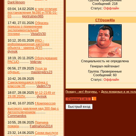
Группа: Проверенные
DarkVenom
Сообщений:
218
Статус:
Оффлайн
03:04, 14.02.2026
в чем отличие
постановления №390 и ППБ 01-
03
...........
igortrutnev965
СТОрож40а
17:40, 27.01.2026
Образец
приказа о применении
экспериментальной
техники
...........
VistaSV30
10:12, 20.01.2026
ИКО -
информационная карточка
объекта - замена ДПП
...........
dymok
18:19, 20.11.2025
Оборудование
Специальность не определена
РАСЦО
...........
Volizrav
Генерал-лейтенант
06:56, 27.09.2025
Уход за
Группа: Проверенные
обувью.
...........
mastergdzs23
Сообщений:
60
10:42, 26.09.2025
Статус:
Оффлайн
Самоклеющаяся плёнка с
классом НГ
...........
Vadim779
Пожару - нет! Форумы.
»
Дела пожарные и не тол
18:07, 28.08.2025
М-12-2149 от
19.08.2025г.
...........
dymok
1
Страница
1
из
1
13:40, 16.07.2025
❗ Компрессор
высокого давления квд 300 бар с
Автоотключением
...........
Commandos
10:55, 28.06.2025
Причина
пожара
...........
Fatimahon2014
23:32, 14.06.2025
Сроки выслуги