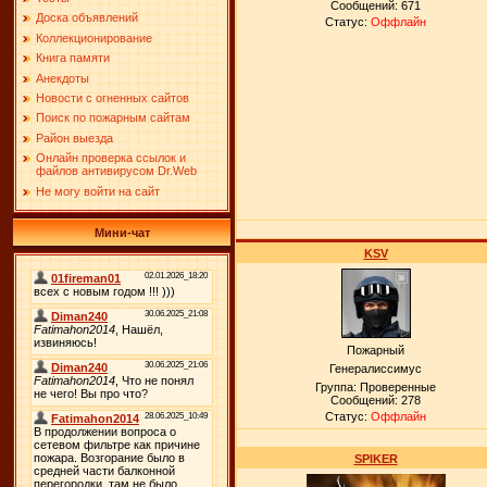
Сообщений:
671
Доска объявлений
Статус:
Оффлайн
Коллекционирование
Книга памяти
Анекдоты
Новости с огненных сайтов
Поиск по пожарным сайтам
Район выезда
Онлайн проверка ссылок и
файлов антивирусом Dr.Web
Не могу войти на сайт
Мини-чат
KSV
Пожарный
Генералиссимус
Группа: Проверенные
Сообщений:
278
Статус:
Оффлайн
SPIKER