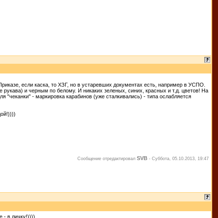
Приказе, если каска, то ХЗГ, но в устаревших документах есть, например в УСПО.
укава) и черным по белому. И никаких зеленых, синих, красных и т.д. цветов! На
я "чеканки" - маркировка карабинов (уже сталкивались) - типа ослабляется
й!))))
SVB
Сообщение отредактировал
-
Суббота, 05.10.2013, 19:47
- в личку!))))