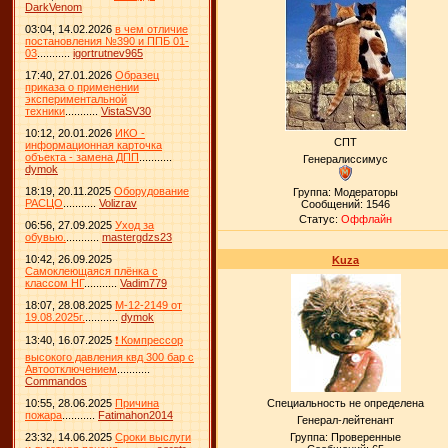
DarkVenom
03:04, 14.02.2026
в чем отличие
постановления №390 и ППБ 01-
03
...........
igortrutnev965
17:40, 27.01.2026
Образец
приказа о применении
экспериментальной
техники
...........
VistaSV30
10:12, 20.01.2026
ИКО -
СПТ
информационная карточка
объекта - замена ДПП
...........
Генералиссимус
dymok
18:19, 20.11.2025
Оборудование
Группа: Модераторы
РАСЦО
...........
Volizrav
Сообщений:
1546
Статус:
Оффлайн
06:56, 27.09.2025
Уход за
обувью.
...........
mastergdzs23
10:42, 26.09.2025
Kuza
Самоклеющаяся плёнка с
классом НГ
...........
Vadim779
18:07, 28.08.2025
М-12-2149 от
19.08.2025г.
...........
dymok
13:40, 16.07.2025
❗ Компрессор
высокого давления квд 300 бар с
Автоотключением
...........
Commandos
10:55, 28.06.2025
Причина
Специальность не определена
пожара
...........
Fatimahon2014
Генерал-лейтенант
23:32, 14.06.2025
Сроки выслуги
Группа: Проверенные