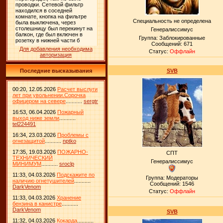
Специальность не определена
Генералиссимус
Группа: Заблокированные
Сообщений:
671
Для добавления необходима
Статус:
Оффлайн
авторизация
Последние высказывания
SVB
00:20, 12.05.2026
Расчет выслуги
лет при увольнении.Сорочка
офицером на севере
...........
sergtr
16:53, 06.04.2026
Пожарный
выход ниже земли
...........
tel224491
16:34, 23.03.2026
Проблемы с
огнезащитой
...........
nptko
17:35, 19.03.2026
ПОЖАРНО-
СПТ
ТЕХНИЧЕСКИЙ
Генералиссимус
МИНИМУМ
...........
sroclp
11:33, 04.03.2026
Подскажите по
Группа: Модераторы
наличию огнетушителей
...........
Сообщений:
1546
DarkVenom
Статус:
Оффлайн
11:33, 04.03.2026
Хранение
бензина в канистре
...........
DarkVenom
SVB
11:32, 04.03.2026
Кокарда
...........