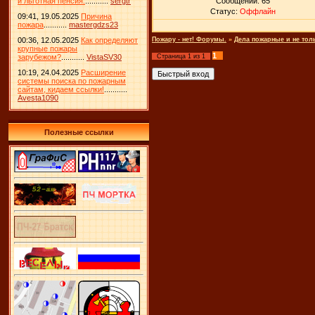
и льготная пенсия.
...........
sergtr
Сообщений:
65
Статус:
Оффлайн
09:41, 19.05.2025
Причина
пожара
...........
mastergdzs23
00:36, 12.05.2025
Как определяют
Пожару - нет! Форумы.
»
Дела пожарные и не тол
крупные пожары
1
зарубежом?
...........
VistaSV30
Страница
1
из
1
10:19, 24.04.2025
Расширение
системы поиска по пожарным
сайтам, кидаем ссылки!
...........
Avesta1090
Полезные ссылки