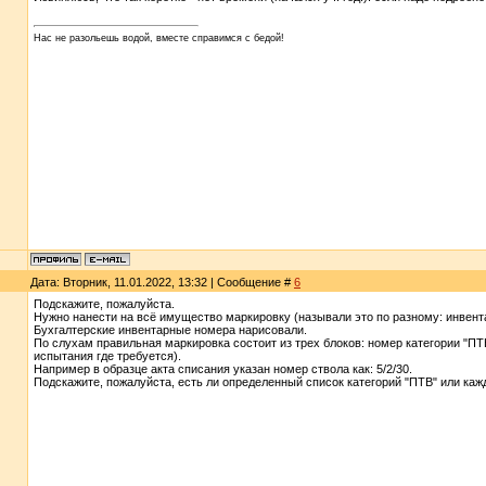
Нас не разольешь водой, вместе справимся с бедой!
Дата: Вторник, 11.01.2022, 13:32 | Сообщение #
6
Подскажите, пожалуйста.
Нужно нанести на всё имущество маркировку (называли это по разному: инвен
Бухгалтерские инвентарные номера нарисовали.
По слухам правильная маркировка состоит из трех блоков: номер категории "ПТВ
испытания где требуется).
Например в образце акта списания указан номер ствола как: 5/2/30.
Подскажите, пожалуйста, есть ли определенный список категорий "ПТВ" или каж