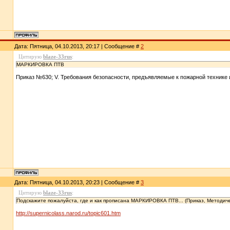
Дата: Пятница, 04.10.2013, 20:17 | Сообщение #
2
Цитирую
blaze-33rus
:
МАРКИРОВКА ПТВ
Приказ №630; V. Требования безопасности, предъявляемые к пожарной технике
Дата: Пятница, 04.10.2013, 20:23 | Сообщение #
3
Цитирую
blaze-33rus
:
Подскажите пожалуйста, где и как прописана МАРКИРОВКА ПТВ... (Приказ, Методич
http://supernicolass.narod.ru/topic601.htm