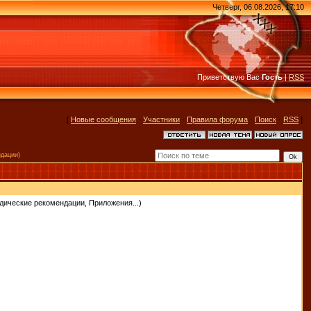
Четверг, 06.08.2026, 17:10
Приветствую Вас
Гость
|
RSS
[
Новые сообщения
·
Участники
·
Правила форума
·
Поиск
·
RSS
]
ндации)
дические рекомендации, Приложения...)