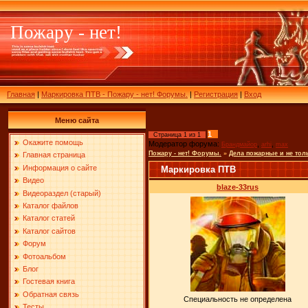
Пожару - нет!
Главная
|
Маркировка ПТВ - Пожару - нет! Форумы.
|
Регистрация
|
Вход
Меню сайта
1
Страница
1
из
1
Окажите помощь
Модератор форума:
,
,
Брандмайор
arhi
max
Пожару - нет! Форумы.
»
Дела пожарные и не тол
Главная страница
Информация о сайте
Маркировка ПТВ
Видео
blaze-33rus
Видеораздел (старый)
Каталог файлов
Каталог статей
Каталог сайтов
Форум
Фотоальбом
Блог
Гостевая книга
Обратная связь
Специальность не определена
Тесты