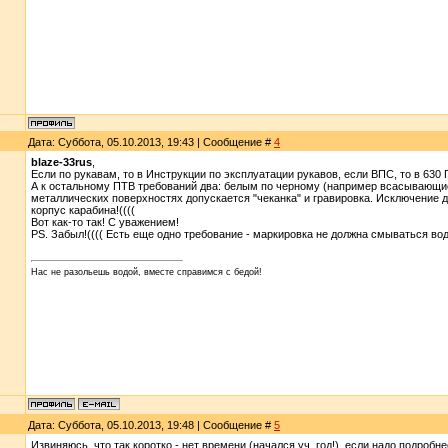
Дата: Суббота, 05.10.2013, 19:43 | Сообщение #
4
blaze-33rus
,
Если по рукавам, то в Инструкции по эксплуатации рукавов, если ВПС, то в 630 
А к остальному ПТВ требований два: белым по черному (например всасывающие р
металлических поверхностях допускается "чеканка" и гравировка. Исключение дл
корпус карабина!((((
Вот как-то так! С уважением!
PS. Забыл!(((( Есть еще одно требование - маркировка не должна смываться водо
Нас не разольешь водой, вместе справимся с бедой!
Дата: Суббота, 05.10.2013, 19:48 | Сообщение #
5
Извиняюсь, что так коротко - нет времени (начался уч. год!). если надо подробнее 