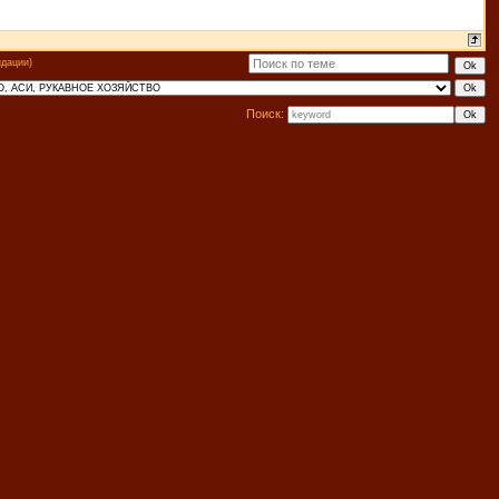
ндации)
Поиск: