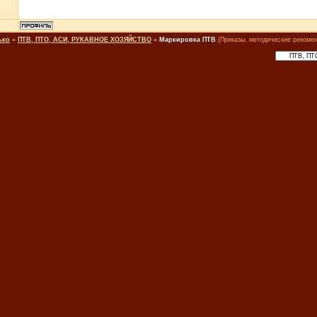
ько
»
ПТВ, ПТО, АСИ, РУКАВНОЕ ХОЗЯЙСТВО
»
Маркировка ПТВ
(Приказы, методические рекоме