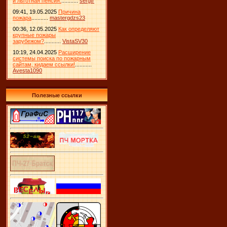
и льготная пенсия.
...........
sergtr
09:41, 19.05.2025
Причина
пожара
...........
mastergdzs23
00:36, 12.05.2025
Как определяют
крупные пожары
зарубежом?
...........
VistaSV30
10:19, 24.04.2025
Расширение
системы поиска по пожарным
сайтам, кидаем ссылки!
...........
Avesta1090
Полезные ссылки