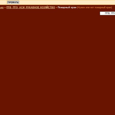
ько
»
ПТВ, ПТО, АСИ, РУКАВНОЕ ХОЗЯЙСТВО
»
Пожарный кран
(Нужен или нет пожарный кран)