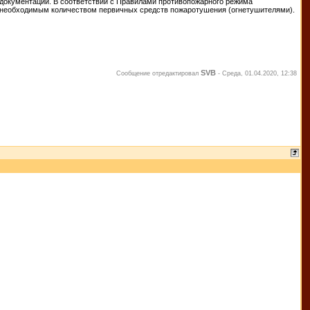
ой документации. В соответствии с Правилами противопожарного режима
) необходимым количеством первичных средств пожаротушения (огнетушителями).
SVB
Сообщение отредактировал
-
Среда, 01.04.2020, 12:38