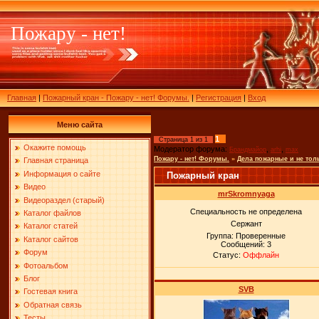
Пожару - нет!
Главная
|
Пожарный кран - Пожару - нет! Форумы.
|
Регистрация
|
Вход
Меню сайта
1
Страница
1
из
1
Окажите помощь
Модератор форума:
,
,
Брандмайор
arhi
max
Пожару - нет! Форумы.
»
Дела пожарные и не тол
Главная страница
Информация о сайте
Пожарный кран
Видео
mrSkromnyaga
Видеораздел (старый)
Специальность не определена
Каталог файлов
Сержант
Каталог статей
Группа: Проверенные
Каталог сайтов
Сообщений:
3
Форум
Статус:
Оффлайн
Фотоальбом
Блог
SVB
Гостевая книга
Обратная связь
Тесты