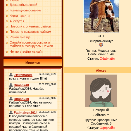
Доска объявлений
Коллекционирование
Книга памяти
Анекдоты
Новости с огненных сайтов
Поиск по пожарным сайтам
СПТ
Район выезда
Генералиссимус
Онлайн проверка ссылок и
файлов антивирусом Dr.Web
Группа: Модераторы
Не могу войти на сайт
Сообщений:
1546
Статус:
Оффлайн
Мини-чат
Alexey
Пожарный
Лейтенант
Группа: Проверенные
Сообщений:
6
Статус:
Оффлайн