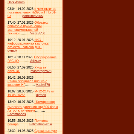
DarkVenom
03:04, 14.02.2026
в чем отличие
постановления №390 и ППБ 01-
03
...........
igortrutnev965
17:40, 27.01.2026
Образец
приказа о применении
экспериментальной
техники
...........
VistaSV30
10:12, 20.01.2026
ИКО -
информационная карточка
объекта - замена ДПП
...........
dymok
18:19, 20.11.2025
Оборудование
РАСЦО
...........
Volizrav
06:56, 27.09.2025
Уход за
обувью.
...........
mastergdzs23
10:42, 26.09.2025
Самоклеющаяся плёнка с
классом НГ
...........
Vadim779
18:07, 28.08.2025
М-12-2149 от
19.08.2025г.
...........
dymok
13:40, 16.07.2025
❗ Компрессор
высокого давления квд 300 бар с
Автоотключением
...........
Commandos
10:55, 28.06.2025
Причина
пожара
...........
Fatimahon2014
23:32, 14.06.2025
Сроки выслуги