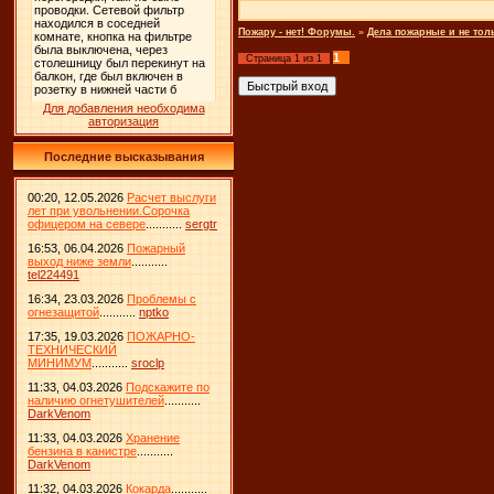
Пожару - нет! Форумы.
»
Дела пожарные и не тол
1
Страница
1
из
1
Для добавления необходима
авторизация
Последние высказывания
00:20, 12.05.2026
Расчет выслуги
лет при увольнении.Сорочка
офицером на севере
...........
sergtr
16:53, 06.04.2026
Пожарный
выход ниже земли
...........
tel224491
16:34, 23.03.2026
Проблемы с
огнезащитой
...........
nptko
17:35, 19.03.2026
ПОЖАРНО-
ТЕХНИЧЕСКИЙ
МИНИМУМ
...........
sroclp
11:33, 04.03.2026
Подскажите по
наличию огнетушителей
...........
DarkVenom
11:33, 04.03.2026
Хранение
бензина в канистре
...........
DarkVenom
11:32, 04.03.2026
Кокарда
...........