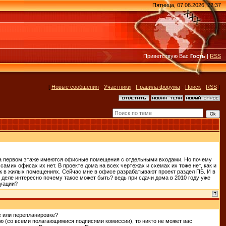
Пятница, 07.08.2026, 22:37
Приветствую Вас
Гость
|
RSS
[
Новые сообщения
·
Участники
·
Правила форума
·
Поиск
·
RSS
]
, на первом этаже имеются офисные помещения с отдельными входами. Но почему
самих офисах их нет. В проекте дома на всех чертежах и схемах их тоже нет, как и
ак в жилых помещениях. Сейчас мне в офисе разрабатывают проект раздел ПБ. И в
 деле интересно почему такое может быть? ведь при сдачи дома в 2010 году уже
туации?
е или перепланировке?
цию (со всеми полагающимися подписями комиссии), то никто не может вас