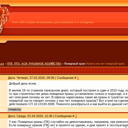
Этот сайт создан пожарными, для пожарных и о пожарных.
ько
»
ПТВ, ПТО, АСИ, РУКАВНОЕ ХОЗЯЙСТВО
»
Пожарный кран
(Нужен или нет пожарный кран)
Дата: Четверг, 27.02.2020, 09:06 | Сообщение #
1
Добрый день всем,
В жилом 16-ти этажном панельном доме, который построен и сдан в 2010 году
то при строительстве дома пожарные краны установлены только в подъезде, а в 
нет описания почему их нет. В офисах нарисованы такие же краны в туалетах к
пожарной части говорят почему у вас нет пожарных кранов? Вот и мне на самом
действовало СП 10.13130.2009. Помогите разобраться и как выйти из данной си
Дата: Среда, 01.04.2020, 12:36 | Сообщение #
2
У вас Пожарные краны (ПК) случайно не демонтированы, например, при ремонт
Если пожарных кранов (ПК) нет в проекте на здание, и дом принят в эксплуата