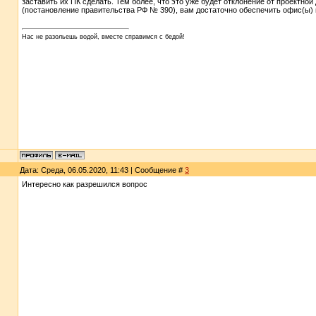
заставить их ПК сделать. Тем более, что это уже будет отклонение от проектн
(постановление правительства РФ № 390), вам достаточно обеспечить офис(ы
Нас не разольешь водой, вместе справимся с бедой!
Дата: Среда, 06.05.2020, 11:43 | Сообщение #
3
Интересно как разрешился вопрос