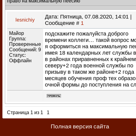
право на максимальную пеесию
Дата: Пятница, 07.08.2020, 14:01 |
lesnichiy
Сообщение #
1
Майор
подскажите пожалуйста доброго
Группа:
времени коллеги… такой вопрос мо
Проверенные
я оформиться на максимальную п
Сообщений:
9
имея 18 календарных лет службы 
Статус:
в районах приравненных к крайнем
Оффлайн
северу+2 года военной службы по
призыву в таком же районе+2 года
месяцев обучения проф тех образ
очной формы до поступления на с
Страница
1
из
1
1
Полная версия сайта