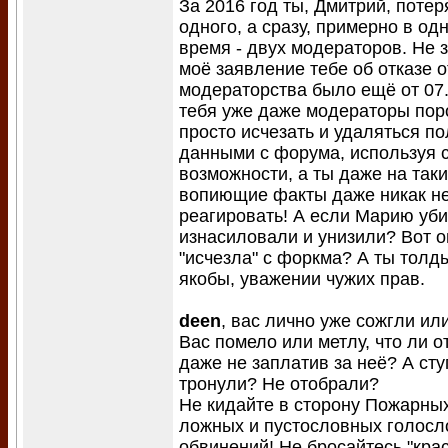
За 2016 год ты, Дмитрий, поте
одного, а сразу, примерно в од
время - двух модераторов. Не 
моё заявление тебе об отказе о
модераторства было ещё от 07.0
тебя уже даже модераторы пор
просто исчезать и удаляться п
данными с форума, используя 
возможности, а ты даже на так
вопиющие факты даже никак н
реагировать! А если Марию уби
изнасиловали и унизили? Вот о
"исчезла" с форкма? А ты толд
якобы, уважении чужих прав.
deen
, вас лично уже сожгли ил
Вас помело или метлу, что ли о
даже не заплатив за неё? А ст
тронули? Не отобрали?
Не кидайте в сторону Пожарны
ложных и пустословных голос
обвинений! Не бросайтесь "кра