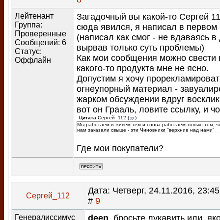
Лейтенант
Загадочный вы какой-то Сергей 11
Группа:
сюда явился, я написал в первом 
Проверенные
(написал как смог - не вдаваясь в
Сообщений:
6
вырвав только суть проблемы)
Статус:
Как мои сообщения можно свести 
Оффлайн
какого-то продукта мне не ясно.
Допустим я хочу прорекламироват
огнеупорный материал - завуалир
жарком обсуждении вдруг восклик
вот он Грааль, ловите ссылку, и чо
Цитата
Сергей_112
(
)
Мы работаем и живём тем и снова работаем только тем, чт
нам заказали свыше - эти Чиновники "верхние над нами"
Где мои покупатели?
Дата: Четверг, 24.11.2016, 23:4
Сергей_112
#
9
Генералиссимус
deen
, бросьте лукавить или, як