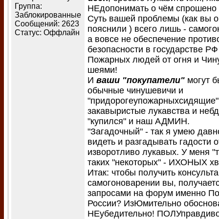
Группа:
НЕдопонимать о чём спрошено 
Заблокированные
Суть вашей проблемы (как вы 
Сообщений:
2623
пояснили ) всего лишь - самого
Статус:
Оффлайн
а вовсе не обеспечение проти
безопасности в государстве РФ
Пожарных людей от огня и Чин
шеями!
И
ваши "покупатели"
могут б
обычные чинушевичи и
"придорогеупожарныхсидящие".
закавыристые лукавства и неб
"купился" и наш АДМИН.
"Загадочный" - так я умею давн
видеть и разгадывать гадости 
изворотливо лукавых. У меня "
таких "некоторых" - ИХОНЫХ хв
Итак: чтобы получить консульт
самогоноварении вы, получает
запросами на форум именно П
России? ИзЮмительно обоснов
НЕубедительно! ПОЛУправдиво 