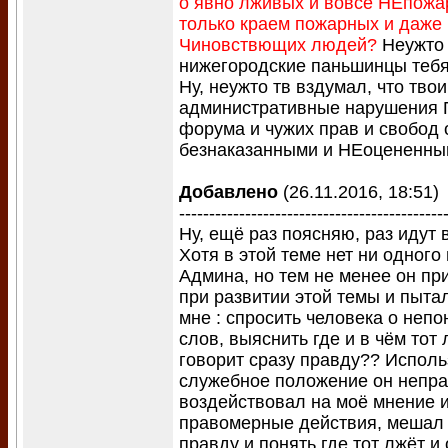
о явно лживых и вовсе НЕпожа
только краем пожарных и даже
Чиновствющих людей?
Неужто 
нижегородские паньшинцы тебя
Ну, неужто тв вздумал, что тво
административные нарушения 
форума и чужих прав и свобод 
безнаказанными и НЕоцененны
Добавлено
(26.11.2016, 18:51)
--------------------------------------------
Ну, ещё раз поясняю, раз идут 
Хотя в этой теме нет ни одного 
Админа, но тем не менее он пр
при развитии этой темы и пыта
мне : спросить человека о непо
слов, выяснить где и в чём тот 
говорит сразу правду?? Исполь
служебное положение он непр
воздействовал на моё мнение 
правомерные действия, мешал
правду и понять где тот лжёт и 