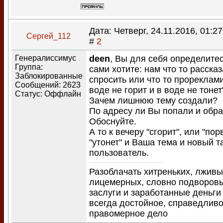
Дата: Четверг, 24.11.2016, 01:2
Сергей_112
#
2
Генералиссимус
deen
, Вы для себя определитес
Группа:
сами хотите: нам что то рассказ
Заблокированные
спросить или что то прореклами
Сообщений:
2623
воде не горит и в воде не тонет
Статус:
Оффлайн
Зачем лишнюю тему создали?
По адресу ли Вы попали и обр
Обоснуйте.
А то к вечеру "сгорит", или "пор
"утонет" и Ваша тема и новый т
пользователь.
Разоблачать хитреньких, лживы
лицемерных, словно подворо
заслуги и заработанные деньги
всегда достойное, справедливо
правомерное дело