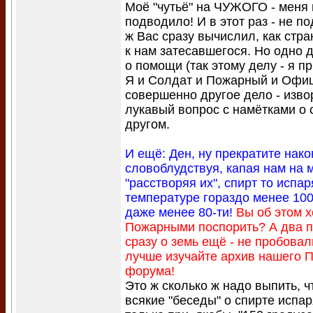
Моё "чутьё" на ЧУЖОГО - меня 
подводило! И в этот раз - не п
ж Вас сразу вычислил, как стр
к нам затесавшегося. Но одно 
о помощи (так этому делу - я п
Я и Солдат и Пожарный и Офиц
совершенно другое дело - изв
лукавый вопрос с намётками о 
другом.
И ещё: Ден, ну прекратите нако
словоблудствуя, капая нам на м
"расстворяя их", спирт то испар
температуре гораздо менее 100
даже менее 80-ти!
Вы об этом х
Пожарными поспорить? А два 
сразу о земь ещё - не пробовал
лучше изучайте архив нашего 
форума!
Это ж сколько ж надо выпить, 
всякие "беседы" о спирте исп