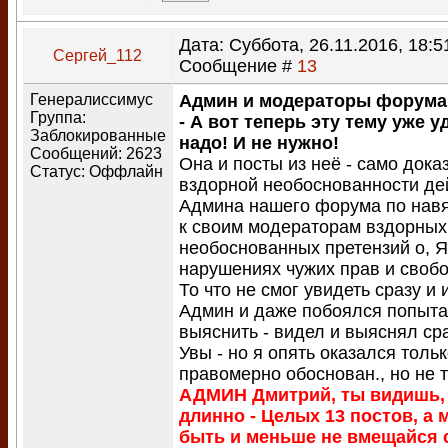
Дата: Суббота, 26.11.2016, 18:51
Сергей_112
Сообщение #
13
Генералиссимус
Админ и модераторы форума
Группа:
- А вот теперь эту тему уже у
Заблокированные
надо! И не нужно!
Сообщений:
2623
Она и посты из неё - само дока
Статус:
Оффлайн
вздорной необоснованности де
Админа нашего форума по нав
к своим модераторам вздорных
необоснованных претензий о, 
нарушениях чужих прав и свобо
То что не смог увидеть сразу и
Админ и даже побоялся попыта
выяснить - видел и выяснял сра
Увы - но я опять оказался тольк
правомерно обоснован., но не 
АДМИН Дмитрий, ты видишь, 
длинно - Целых 13 постов, а 
быть и меньше не вмещайся 