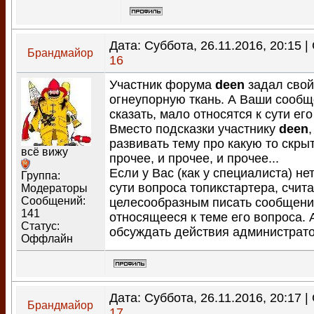
Дата: Суббота, 26.11.2016, 20:15 
Брандмайор
16
Участник форума
deen
задал свой
огнеупорную ткань. А Ваши сообщ
сказать, мало относятся к сути его
Вместо подсказки участнику
deen
развивать тему про какую то скры
всё вижу
прочее, и прочее, и прочее...
Если у Вас (как у специалиста) не
Группа:
сути вопроса топикстартера, счит
Модераторы
Сообщений:
целесообразным писать сообщени
141
относящееся к теме его вопроса. 
Статус:
обсуждать действия администрато
Оффлайн
Дата: Суббота, 26.11.2016, 20:17 
Брандмайор
17