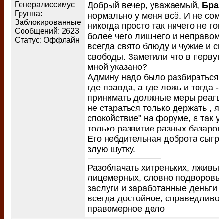
Генералиссимус
Добрый вечер, уважаемый,
Бра
Группа:
нормально у меня всё. И не со
Заблокированные
никогда просто так ничего не г
Сообщений:
2623
более чего лишнего и неправом
Статус:
Оффлайн
всегда свято блюду и чужие и с
свободы. Заметили что в перв
мной указано?
Админу надо было разбираться 
где правда, а где ложь и тогда 
принимать должные меры реаг
не стараться только держать , 
спокойствие" на форуме, а так 
только развитие разных базаро
Его небдительная доброта сыгр
злую шутку.
Разоблачать хитреньких, лживы
лицемерных, словно подворо
заслуги и заработанные деньги
всегда достойное, справедливо
правомерное дело