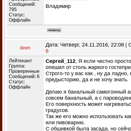
Сообщений:
Владимир
795
Статус:
Оффлайн
Дата: Четверг, 24.11.2016, 22:08 
deen
6
Лейтенант
Сергей_112
, Я если честно прост
Группа:
опешил от столь жаркого гостепри
Проверенные
Строго-то у вас как , ну да ладно,
Сообщений:
6
предысторию, да и не хочу знать.
Статус:
Оффлайн
Делаю я банальный самогонный ап
совсем банальный, а с пароводян
Его поверхность может нагреватьс
градусов.
Так же его можно использовать ка
или пивоварню.
С обшивкой была засада, но сейч