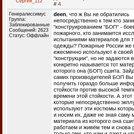
Сергей_112
#
4
Генералиссимус
deen
, что ж Вы не обратились
Группа:
непосредственно к тем кто зан
Заблокированные
"конструированием "БОП" - бо
Сообщений:
2623
пожарного, кто занимается исс
Статус:
Оффлайн
испытаниями материалов для т
одежды? Пожарные России же 
ежесменно используют в своей 
"конструкции", но не задаются 
конкретно называется тот мате
которого она (БОП) сшита. Зай
самих производителей БОП Вы
получить гораздо больше инфо
стойкости против высокой темп
времени этой стойкости. А это
которые непосредственно экпл
используют эти костюмы котор
и носим их, даже не зная саму 
материала из которого она сши
работаем и живём тем и снова 
только тем, что нам и дают и чт