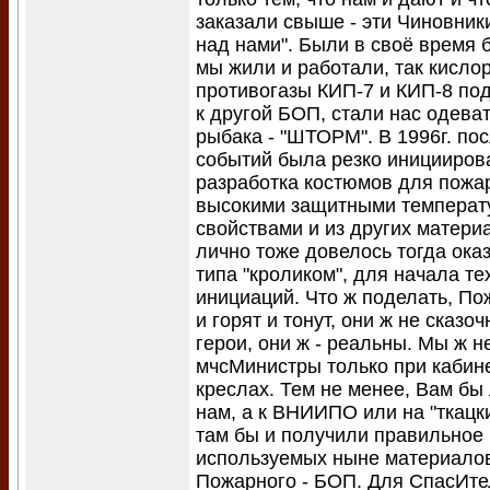
заказали свыше - эти Чиновник
над нами". Были в своё время 
мы жили и работали, так кисл
противогазы КИП-7 и КИП-8 по
к другой БОП, стали нас одева
рыбака - "ШТОРМ". В 1996г. по
событий была резко иницииров
разработка костюмов для пожа
высокими защитными темпера
свойствами и из других матери
лично тоже довелось тогда оказ
типа "кроликом", для начала те
инициаций. Что ж поделать, П
и горят и тонут, они ж не сказо
герои, они ж - реальны. Мы ж н
мчсМинистры только при кабине
креслах. Тем не менее, Вам бы
нам, а к ВНИИПО или на "ткацк
там бы и получили правильное
используемых ныне материало
Пожарного - БОП. Для СпасИтел