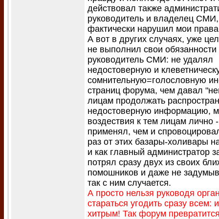
действовал также администрати
руководитель и владелец СМИ, 
фактически нарушил мои права
А вот в других случаях, уже це
не выполнил свои обязанности 
руководитель СМИ: не удалял
недостоверную и клеветническ
сомнительную=голословную и
страниц форума, чем давал "н
лицам продолжать распростран
недостоверную информацию, 
воздествия к тем лицам лично -
применял, чем и спровоцирова
раз от этих базары-холивары н
и как главный администратор з
потрял сразу двух из своих бл
помошников и даже не задумы
так с ним случается.
А просто нельзя руководя орга
стараться угодить сразу всем: 
хитрым! Так форум превратитс