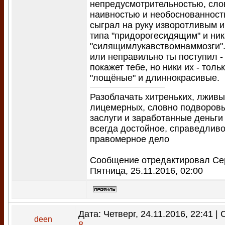
непредусмотрительностью, сло
наивностью и необоснованност
сыграл на руку изворотливым 
типа "придорогесидящим" и ни
"силящимлукавствомнаммозги"
или неправильно ты поступил -
покажет тебе, но ники их - толь
"лощёные" и длиннокрасивые.
Разоблачать хитреньких, лживы
лицемерных, словно подворо
заслуги и заработанные деньги
всегда достойное, справедливо
правомерное дело
Сообщение отредактировал
Се
Пятница, 25.11.2016, 02:00
Дата: Четверг, 24.11.2016, 22:41 
deen
8