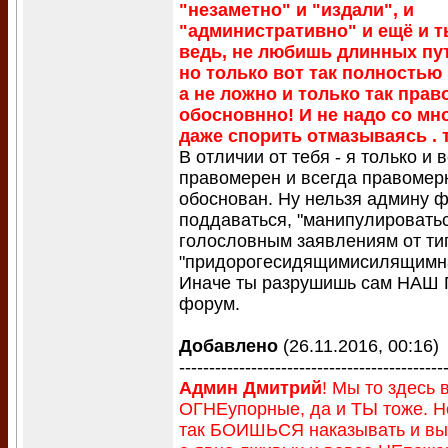
"незаметно" и "издали", и
"административно" и ещё и ты
ведь, не любишь длинных пут
но только вот так полностью
а не ложно и только так пра
обосновнно! И не надо со мн
даже спорить отмазываясь . т
В отличии от тебя - я только и в
правомерен и всегда правомер
обоснован. Ну нельзя админу 
поддаваться, "манипулироватьс
голословным заявлениям от ти
"придорогесидящимисилящимн
Иначе ты разрушишь сам НАШ
форум.
Добавлено
(26.11.2016, 00:16)
--------------------------------------------
Админ Дмитрий
! Мы то здесь 
ОГНЕупорные, да и ТЫ тоже. Н
так БОИШЬСЯ наказывать и выс