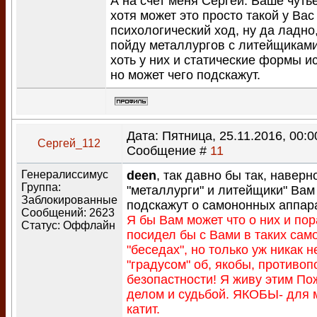
А на счет меня Сергей. Ваше чуть
хотя может это просто такой у Вас
психологический ход, ну да ладно
пойду металлургов с литейщикам
хоть у них и статические формы и
но может чего подскажут.
Дата: Пятница, 25.11.2016, 00:00
Сергей_112
Сообщение #
11
Генералиссимус
deen
, так давно бы так, наверн
Группа:
"металлурги" и литейщики" Вам
Заблокированные
подскажут о самононных аппар
Сообщений:
2623
Я бы Вам может что о них и пор
Статус:
Оффлайн
посидел бы с Вами в таких сам
"беседах", но только уж никак н
"градусом" об, якобы, противо
безопастности! Я живу этим П
делом и судьбой. ЯКОБЫ- для м
катит.