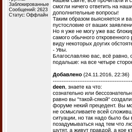
нашем сайте, всё прочитали и 
Заблокированные
смогли ничего ответить на наш
Сообщений:
2623
дополнительные вопросы!
Статус:
Оффлайн
Таким образом выясняется и в
пустословие от ваших заявлен
Но я уже не могу уже вас блоки
самого обычного откровенного
виду некоторых доугих обстоят
- Увы.
Благославляю вас, всё равно, 
подальше: на все четыре сторо
Добавлено
(24.11.2016, 22:36)
--------------------------------------------
deen
, знаете ка что:
сознательно или бессознательн
равно вы "такой-сякой" создал
форуме некий прецедент. Вы м
не осмысливаете всей сложив
ситуации, но так надо было бы
позадумываться над тем что лю
шутят, а живут правдой, а кое к