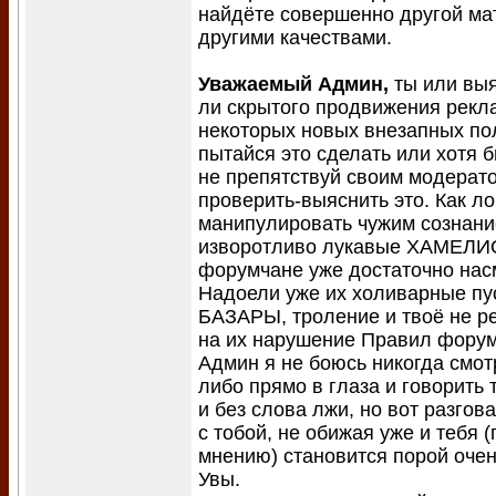
найдёте совершенно другой мат
другими качествами.
Уважаемый Админ,
ты или выя
ли скрытого продвижения рекл
некоторых новых внезапных по
пытайся это сделать или хотя 
не препятствуй своим модерат
проверить-выяснить это. Как л
манипулировать чужим сознан
изворотливо лукавые ХАМЕЛИ
форумчане уже достаточно нас
Надоели уже их холиварные пу
БАЗАРЫ, троление и твоё не р
на их нарушение Правил форум
Админ я не боюсь никогда смот
либо прямо в глаза и говорить 
и без слова лжи, но вот разгов
с тобой, не обижая уже и тебя 
мнению) становится порой очен
Увы.