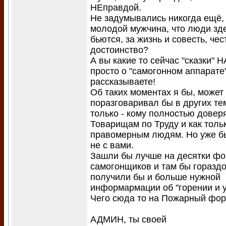
НЕправдой.
Не задумывались никогда ещё,
молодой мужчина, что люди зде
бьются, за жизнь и совесть, чес
достоинство?
А вы какие то сейчас "сказки" Н
просто о "самогонном аппарате
рассказываете!
Об таких моментах я бы, может
поразговаривал бы в других те
только - кому полностью довер
Товарищам по Труду и как толь
правомерным людям. Но уже бы
не с вами.
Зашли бы лучше на десятки ф
самогонщиков и там бы горазд
получили бы и больше нужной
информармации об "горении и у
Чего сюда то на Пожарный фор
АДМИН, ты своей