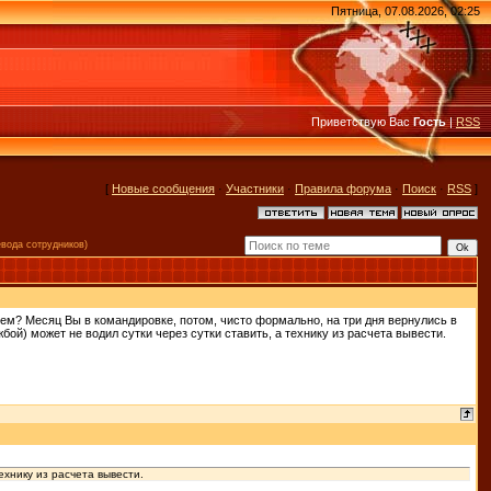
Пятница, 07.08.2026, 02:25
Приветствую Вас
Гость
|
RSS
[
Новые сообщения
·
Участники
·
Правила форума
·
Поиск
·
RSS
]
евода сотрудников)
м? Месяц Вы в командировке, потом, чисто формально, на три дня вернулись в
ой) может не водил сутки через сутки ставить, а технику из расчета вывести.
ехнику из расчета вывести.