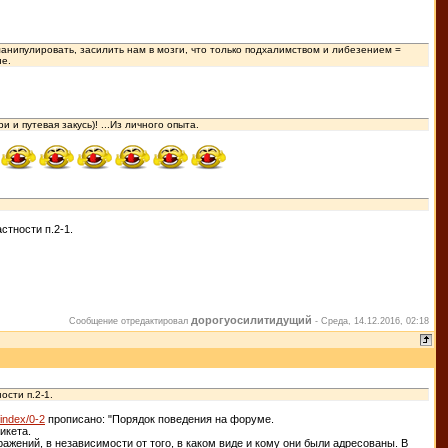
манипулировать, засилить нам в мозги, что только подхалимством и либезением =
ие.
и путевая закусь)! ...Из личного опыта.
стности п.2-1.
дорогуосилитидущий
Сообщение отредактировал
-
Среда, 14.12.2016, 02:18
ости п.2-1.
/index/0-2
прописано: "Порядок поведения на форуме.
икета.
жений, в независимости от того, в каком виде и кому они были адресованы. В