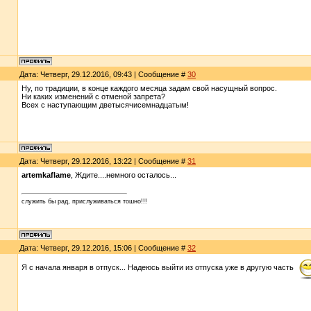
Дата: Четверг, 29.12.2016, 09:43 | Сообщение #
30
Ну, по традиции, в конце каждого месяца задам свой насущный вопрос.
Ни каких изменений с отменой запрета?
Всех с наступающим дветысячисемнадцатым!
Дата: Четверг, 29.12.2016, 13:22 | Сообщение #
31
artemkaflame
, Ждите....немного осталось...
служить бы рад, прислуживаться тошно!!!
Дата: Четверг, 29.12.2016, 15:06 | Сообщение #
32
Я с начала января в отпуск... Надеюсь выйти из отпуска уже в другую часть