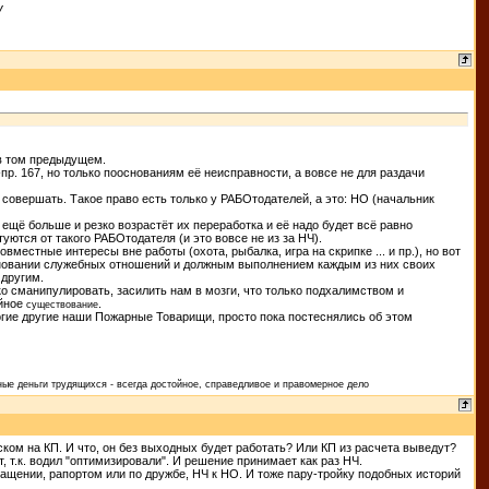
У
 в том предыдущем.
р. 167, но только пооснованиям её неисправности, а вовсе не для раздачи
совершать. Такое право есть только у РАБОтодателей, а это: НО (начальник
м ещё больше и резко возрастёт их переработка и её надо будет всё равно
ются от такого РАБОтодателя (и это вовсе не из за НЧ).
естные интересы вне работы (охота, рыбалка, игра на скрипке ... и пр.), но вот
основании служебных отношений и должным выполнением каждым из них своих
 другим.
о сманипулировать, засилить нам в мозги, что только подхалимством и
ойное
.
существование
огие другие наши Пожарные Товарищи, просто пока постеснялись об этом
ые деньги трудящихся - всегда достойное, справедливое и правомерное дело
ском на КП. И что, он без выходных будет работать? Или КП из расчета выведут?
т, т.к. водил "оптимизировали". И решение принимает как раз НЧ.
щении, рапортом или по дружбе, НЧ к НО. И тоже пару-тройку подобных историй