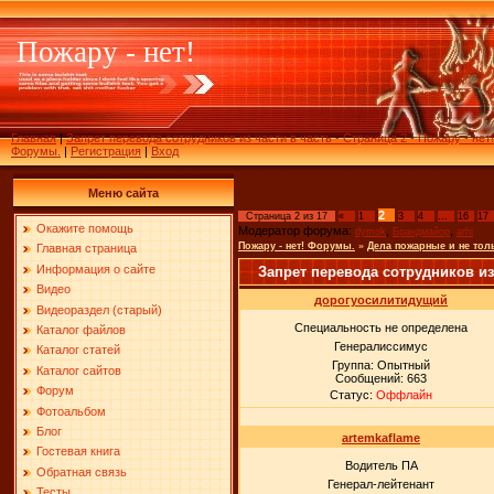
Пожару - нет!
Главная
|
Запрет перевода сотрудников из части в часть - Страница 2 - Пожару - нет!
Форумы.
|
Регистрация
|
Вход
Меню сайта
2
Страница
2
из
17
«
1
3
4
…
16
17
Окажите помощь
Модератор форума:
,
,
dymok
Брандмайор
arhi
Пожару - нет! Форумы.
»
Дела пожарные и не тол
Главная страница
Информация о сайте
Запрет перевода сотрудников из
Видео
дорогуосилитидущий
Видеораздел (старый)
Специальность не определена
Каталог файлов
Генералиссимус
Каталог статей
Группа: Опытный
Каталог сайтов
Сообщений:
663
Форум
Статус:
Оффлайн
Фотоальбом
Блог
artemkaflame
Гостевая книга
Водитель ПА
Обратная связь
Генерал-лейтенант
Тесты