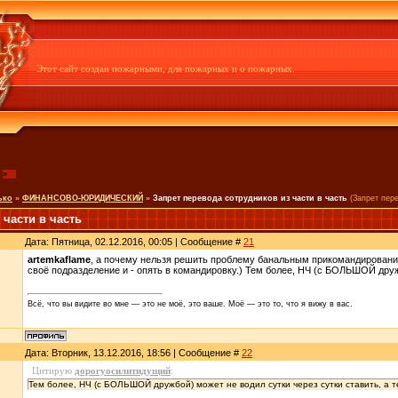
Этот сайт создан пожарными, для пожарных и о пожарных.
»
ько
»
ФИНАНСОВО-ЮРИДИЧЕСКИЙ
»
Запрет перевода сотрудников из части в часть
(Запрет пер
 части в часть
Дата: Пятница, 02.12.2016, 00:05 | Сообщение #
21
artemkaflame
, а почему нельзя решить проблему банальным прикомандирование
своё подразделение и - опять в командировку.) Тем более, НЧ (с БОЛЬШОЙ дружб
Всё, что вы видите во мне — это не моё, это ваше. Моё — это то, что я вижу в вас.
Дата: Вторник, 13.12.2016, 18:56 | Сообщение #
22
Цитирую
дорогуосилитидущий
:
Тем более, НЧ (с БОЛЬШОЙ дружбой) может не водил сутки через сутки ставить, а т