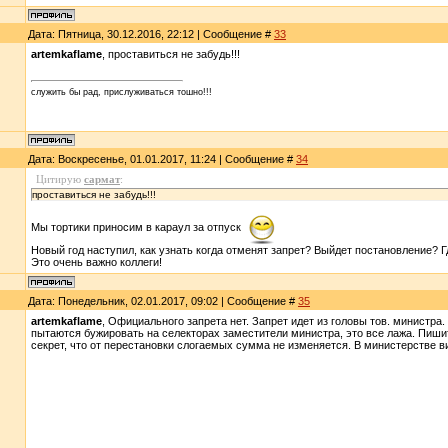
Дата: Пятница, 30.12.2016, 22:12 | Сообщение #
33
artemkaflame
, проставиться не забудь!!!
служить бы рад, прислуживаться тошно!!!
Дата: Воскресенье, 01.01.2017, 11:24 | Сообщение #
34
Цитирую
сармат
:
проставиться не забудь!!!
Мы тортики приносим в караул за отпуск
Новый год наступил, как узнать когда отменят запрет? Выйдет постановление? Г
Это очень важно коллеги!
Дата: Понедельник, 02.01.2017, 09:02 | Сообщение #
35
artemkaflame
, Официального запрета нет. Запрет идет из головы тов. министра.
пытаются бужировать на селекторах заместители министра, это все лажа. Пишит
секрет, что от перестановки слогаемых сумма не изменяется. В министерстве в