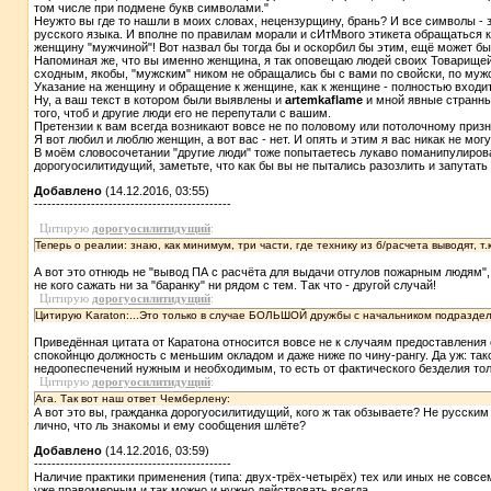
том числе при подмене букв символами."
Неужто вы где то нашли в моих словах, нецензурщину, брань? И все символы -
русского языка. И вполне по правилам морали и сИтМвого этикета обращаться к 
женщину "мужчиной"! Вот назвал бы тогда бы и оскорбил бы этим, ещё может бы
Напоминая же, что вы именно женщина, я так оповещаю людей своих Товарище
сходным, якобы, "мужским" ником не обращались бы с вами по свойски, по мужск
Указание на женщину и обращение к женщине, как к женщине - полностью входи
Ну, а ваш текст в котором были выявлены и
artemkaflame
и мной явные странны
того, чтоб и другие люди его не перепутали с вашим.
Претензии к вам всегда возникают вовсе не по половому или потолочному призн
Я вот любил и люблю женщин, а вот вас - нет. И опять и этим я вас никак не могу
В моём словосочетании "другие люди" тоже попытаетесь лукаво поманипулирова
дорогуосилитидущий, заметьте, что как бы вы не пытались разозлить и запутать
Добавлено
(14.12.2016, 03:55)
---------------------------------------------
Цитирую
дорогуосилитидущий
:
Теперь о реалии: знаю, как минимум, три части, где технику из б/расчета выводят, 
А вот это отнюдь не "вывод ПА с расчёта для выдачи отгулов пожарным людям"
не кого сажать ни за "баранку" ни рядом с тем. Так что - другой случай!
Цитирую
дорогуосилитидущий
:
Цитирую Karaton:...Это только в случае БОЛЬШОЙ дружбы с начальником подразделени
Приведённая цитата от Каратона относится вовсе не к случаям предоставления о
спокойнцю должность с меньшим окладом и даже ниже по чину-рангу. Да уж: та
недоопеспечений нужным и необходимым, то есть от фактического безделия толь
Цитирую
дорогуосилитидущий
:
Ага. Так вот наш ответ Чемберлену:
А вот это вы, гражданка дорогуосилитидущий, кого ж так обзываете? Не русски
лично, что ль знакомы и ему сообщения шлёте?
Добавлено
(14.12.2016, 03:59)
---------------------------------------------
Наличие практики применения (типа: двух-трёх-четырёх) тех или иных не совсе
уже правомерным и так можно и нужно действовать всегда.