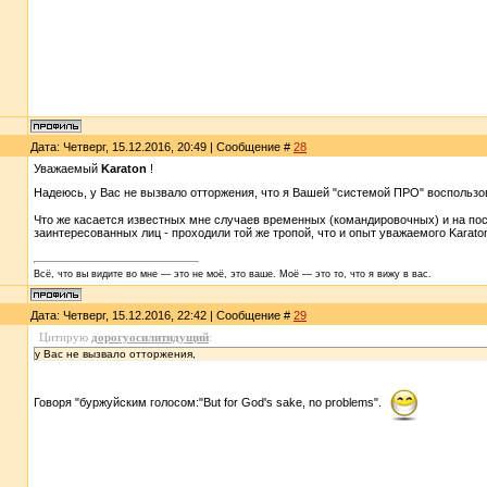
Дата: Четверг, 15.12.2016, 20:49 | Сообщение #
28
Уважаемый
Karaton
!
Надеюсь, у Вас не вызвало отторжения, что я Вашей "системой ПРО" воспользо
Что же касается известных мне случаев временных (командировочных) и на пос
заинтересованных лиц - проходили той же тропой, что и опыт уважаемого Karaton.
Всё, что вы видите во мне — это не моё, это ваше. Моё — это то, что я вижу в вас.
Дата: Четверг, 15.12.2016, 22:42 | Сообщение #
29
Цитирую
дорогуосилитидущий
:
у Вас не вызвало отторжения,
Говоря "буржуйским голосом:"But for God's sake, no problems".