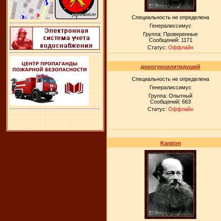
Специальность не определена
Генералиссимус
Группа: Проверенные
Сообщений:
1171
Статус:
Оффлайн
дорогуосилитидущий
Специальность не определена
Генералиссимус
Группа: Опытный
Сообщений:
663
Статус:
Оффлайн
Karaton