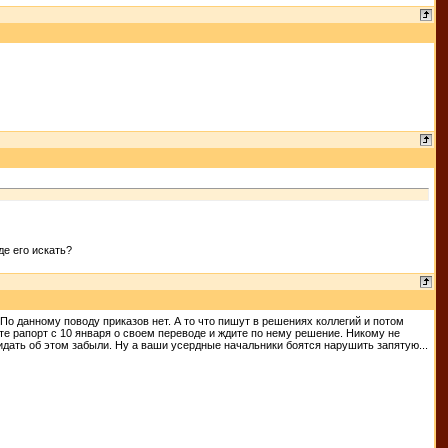
де его искать?
 По данному поводу приказов нет. А то что пишут в решениях коллегий и потом
е рапорт с 10 января о своем переводе и ждите по нему решение. Никому не
идать об этом забыли. Ну а ваши усердные начальники боятся нарушить запятую...