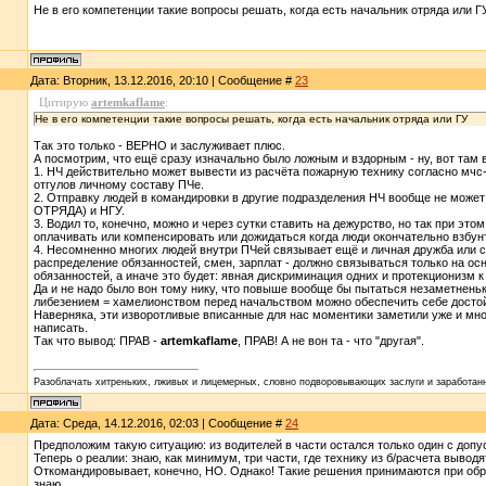
Не в его компетенции такие вопросы решать, когда есть начальник отряда или Г
Дата: Вторник, 13.12.2016, 20:10 | Сообщение #
23
Цитирую
artemkaflame
:
Не в его компетенции такие вопросы решать, когда есть начальник отряда или ГУ
Так это только - ВЕРНО и заслуживает плюс.
А посмотрим, что ещё сразу изначально было ложным и вздорным - ну, вот там
1. НЧ действительно может вывести из расчёта пожарную технику согласно мчс-п
отгулов личному составу ПЧе.
2. Отправку людей в командировки в другие подразделения НЧ вообще не может 
ОТРЯДА) и НГУ.
3. Водил то, конечно, можно и через сутки ставить на дежурство, но так при это
оплачивать или компенсировать или дожидаться когда люди окончательно взбунту
4. Несомненно многих людей внутри ПЧей связывает ещё и личная дружба или совм
распределение обязанностей, смен, зарплат - должно связываться только на 
обязанностей, а иначе это будет: явная дискриминация одних и протекционизм к
Да и не надо было вон тому нику, что повыше вообще бы пытаться незаметненьк
либезением = хамелионством перед начальством можно обеспечить себе дост
Наверняка, эти изворотливые вписанные для нас моментики заметили уже и мн
написать.
Так что вывод: ПРАВ -
artemkaflame
, ПРАВ! А не вон та - что "другая".
Разоблачать хитреньких, лживых и лицемерных, словно подворовывающих заслуги и заработанн
Дата: Среда, 14.12.2016, 02:03 | Сообщение #
24
Предположим такую ситуацию: из водителей в части остался только один с допу
Теперь о реалии: знаю, как минимум, три части, где технику из б/расчета выводя
Откомандировывает, конечно, НО. Однако! Такие решения принимаются при обра
знаю.