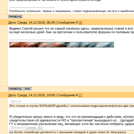
Разоблачать хитреньких, лживых и лицемерных, словно подворовывающих заслуги и заработанн
Дата: Среда, 14.12.2016, 06:28 | Сообщение #
26
Видимо Сергей решил что он самый умняшка здесь, правильняшка этакая и всё
ка ещё несколько дней. Бан за претензии к пользователю форума по половым п
Дата: Среда, 14.12.2016, 19:00 | Сообщение #
27
Цитата:
Это только в случае БОЛЬШОЙ дружбы с начальником подразделения(литра два-три и 
Я убедительно прошу иметь в виду, что это не рекомендация к действию, а(повт
свидетельствую об адекватности НО и "просветлении" вышедшего из ...(догада
ГУ о непременном увольнении лиц, желающих хотя бы частично поберечь здоро
Цитирую
Сергей_112
:
на более спокойнцю должность с меньшим окладом и даже ниже по чину-рангу.