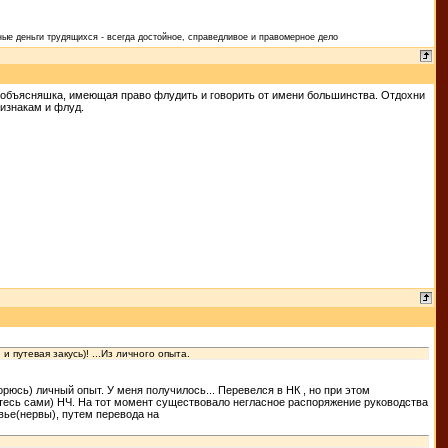
ые деньги трудящихся - всегда достойное, справедливое и правомерное дело
 объясняшка, имеющая право флудить и говорить от имени большинства. Отдохни
ризнакам и флуд.
путевая закусь)! ...Из личного опыта.
орюсь) личный опыт. У меня получилось... Перевелся в НК , но при этом
йтесь сами) НЧ. На тот момент существовало негласное распоряжение руководства
вье(нервы), путем перевода на