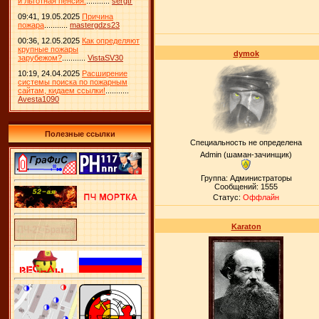
и льготная пенсия.
...........
sergtr
09:41, 19.05.2025
Причина
пожара
...........
mastergdzs23
00:36, 12.05.2025
Как определяют
крупные пожары
dymok
зарубежом?
...........
VistaSV30
10:19, 24.04.2025
Расширение
системы поиска по пожарным
сайтам, кидаем ссылки!
...........
Avesta1090
Полезные ссылки
Специальность не определена
Admin (шаман-зачинщик)
Группа: Администраторы
Сообщений:
1555
Статус:
Оффлайн
Karaton