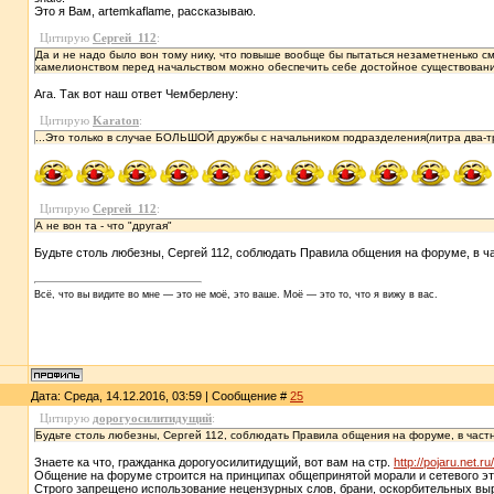
Это я Вам, artemkaflame, рассказываю.
Цитирую
Сергей_112
:
Да и не надо было вон тому нику, что повыше вообще бы пытаться незаметненько с
хамелионством перед начальством можно обеспечить себе достойное существован
Ага. Так вот наш ответ Чемберлену:
Цитирую
Karaton
:
...Это только в случае БОЛЬШОЙ дружбы с начальником подразделения(литра два-три 
Цитирую
Сергей_112
:
А не вон та - что "другая"
Будьте столь любезны, Сергей 112, соблюдать Правила общения на форуме, в ча
Всё, что вы видите во мне — это не моё, это ваше. Моё — это то, что я вижу в вас.
Дата: Среда, 14.12.2016, 03:59 | Сообщение #
25
Цитирую
дорогуосилитидущий
:
Будьте столь любезны, Сергей 112, соблюдать Правила общения на форуме, в частн
Знаете ка что, гражданка дорогуосилитидущий, вот вам на стр.
http://pojaru.net.ru
Общение на форуме строится на принципах общепринятой морали и сетевого эт
Строго запрещено использование нецензурных слов, брани, оскорбительных выра