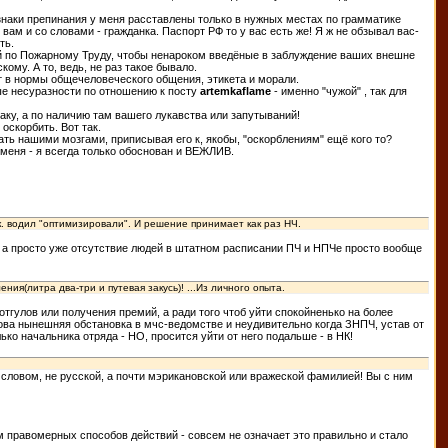
 знаки препинания у меня расставлены только в нужных местах по грамматике
вам и со словами - гражданка. Паспорт РФ то у вас есть же! Я ж не обзывал вас-
ть.
й по Пожарному Труду, чтобы ненароком введёные в заблуждение ваших внешне
ому. А то, ведь, не раз такое бывало.
т в нормы общечеловеческого общения, этикета и морали.
е несуразности по отношению к посту
artemkaflame
- именно "чужой" , так для
аку, а по наличию там вашего лукавства или запутываний!
 оскорбить. Вот так.
ть нашими мозгами, приписывая его к, якобы, "оскорблениям" ещё кого то?
 меня - я всегда только обоснован и ВЕЖЛИВ.
т.к. водил "оптимизировали". И решение принимает как раз НЧ.
, а просто уже отсутствие людей в штатном расписании ПЧ и НПЧе просто вообще
я(литра два-три и путевая закусь)! ...Из личного опыта.
тгулов или получения премий, а ради того чтоб уйти спокойненько на более
кова нынешняя обстановка в мчс-ведомстве и неудивительно когда ЗНПЧ, устав от
ко начальника отряда - НО, просится уйти от него подальше - в НК!
м словом, не русской, а почти мэрикановской или вражеской фамилией! Вы с ним
м правомерных способов действий - совсем не означает это правильно и стало