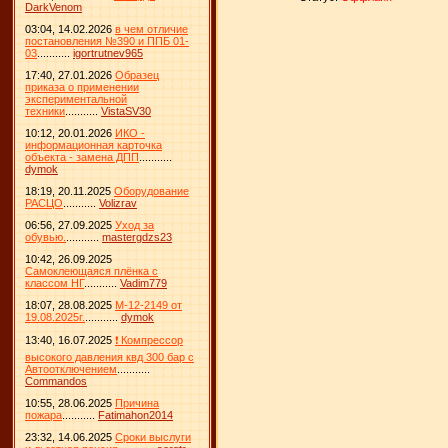
DarkVenom
03:04, 14.02.2026
в чем отличие
постановления №390 и ППБ 01-
03
...........
igortrutnev965
17:40, 27.01.2026
Образец
приказа о применении
экспериментальной
техники
...........
VistaSV30
10:12, 20.01.2026
ИКО -
информационная карточка
объекта - замена ДПП
...........
dymok
18:19, 20.11.2025
Оборудование
РАСЦО
...........
Volizrav
06:56, 27.09.2025
Уход за
обувью.
...........
mastergdzs23
10:42, 26.09.2025
Самоклеющаяся плёнка с
классом НГ
...........
Vadim779
18:07, 28.08.2025
М-12-2149 от
19.08.2025г.
...........
dymok
13:40, 16.07.2025
❗ Компрессор
высокого давления квд 300 бар с
Автоотключением
...........
Commandos
10:55, 28.06.2025
Причина
пожара
...........
Fatimahon2014
23:32, 14.06.2025
Сроки выслуги