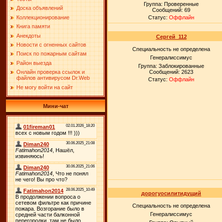
Группа: Проверенные
Доска объявлений
Сообщений:
69
Коллекционирование
Статус:
Оффлайн
Книга памяти
Анекдоты
Сергей_112
Новости с огненных сайтов
Специальность не определена
Поиск по пожарным сайтам
Генералиссимус
Район выезда
Группа: Заблокированные
Сообщений:
2623
Онлайн проверка ссылок и
файлов антивирусом Dr.Web
Статус:
Оффлайн
Не могу войти на сайт
Мини-чат
дорогуосилитидущий
Специальность не определена
Генералиссимус