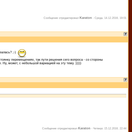
Karaton
Сообщение отредактировал
-
Среда, 14.12.2016, 19:01
валась? ;-)
тоянку перемещениях, так пути решения сего вопроса - со стороны
 Ну, может, с небольшой вариацией на эту тему. )))))
Karaton
Сообщение отредактировал
-
Четверг, 15.12.2016, 22:44