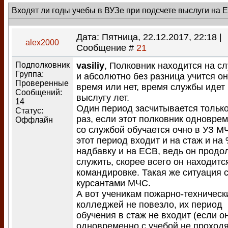
Входят ли годы учебы в ВУЗе при подсчете выслуги на 
Дата: Пятница, 22.12.2017, 22:18 |
alex2000
Сообщение #
21
Подполковник
vasiliy
, Полковник находится на с
Группа:
и абсолютно без разница учится он
Проверенные
время или нет, время службы идет 
Сообщений:
выслугу лет.
14
Один период засчитывается тольк
Статус:
раз, если этот полковник одновре
Оффлайн
со службой обучается очно в УЗ МЧ
этот период входит и на стаж и на
надбавку и на ЕСВ, ведь он продо
служить, скорее всего он находитс
командировке. Такая же ситуация 
курсантами МЧС.
А вот ученикам пожарно-техническ
колледжей не повезло, их период
обучения в стаж не входит (если о
одновременно с учебой не проход