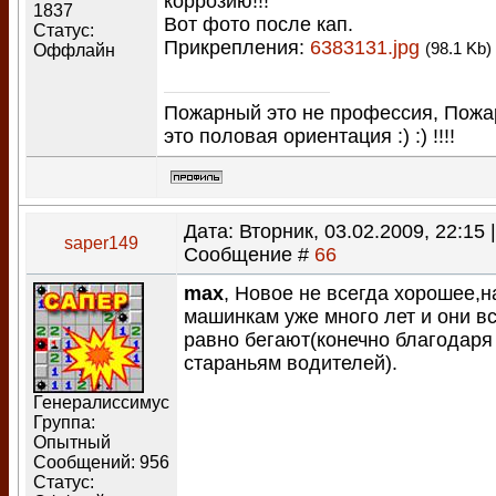
коррозию!!!
1837
Вот фото после кап.
Статус:
Прикрепления:
6383131.jpg
(98.1 Kb)
Оффлайн
Пожарный это не профессия, Пож
это половая ориентация :) :) !!!!
Дата: Вторник, 03.02.2009, 22:15 |
saper149
Сообщение #
66
max
, Новое не всегда хорошее,
машинкам уже много лет и они вс
равно бегают(конечно благодаря
стараньям водителей).
Генералиссимус
Группа:
Опытный
Сообщений:
956
Статус: