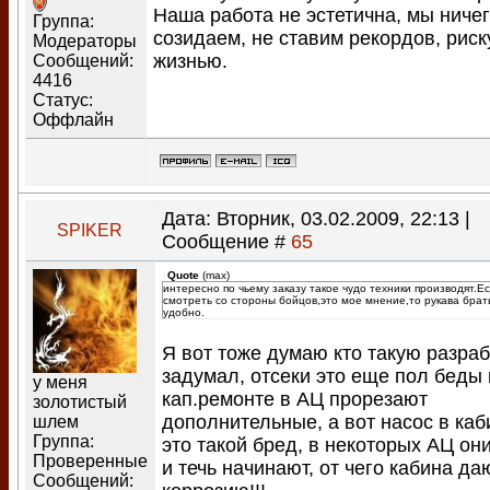
Наша работа не эстетична, мы ничег
Группа:
созидаем, не ставим рекордов, рис
Модераторы
жизнью.
Сообщений:
4416
Статус:
Оффлайн
Дата: Вторник, 03.02.2009, 22:13 |
SPIKER
Сообщение #
65
Quote
(
max
)
интересно по чьему заказу такое чудо техники производят.Е
смотреть со стороны бойцов,это мое мнение,то рукава брат
удобно.
Я вот тоже думаю кто такую разраб
задумал, отсеки это еще пол беды
у меня
кап.ремонте в АЦ прорезают
золотистый
дополнительные, а вот насос в каб
шлем
Группа:
это такой бред, в некоторых АЦ он
Проверенные
и течь начинают, от чего кабина да
Сообщений: