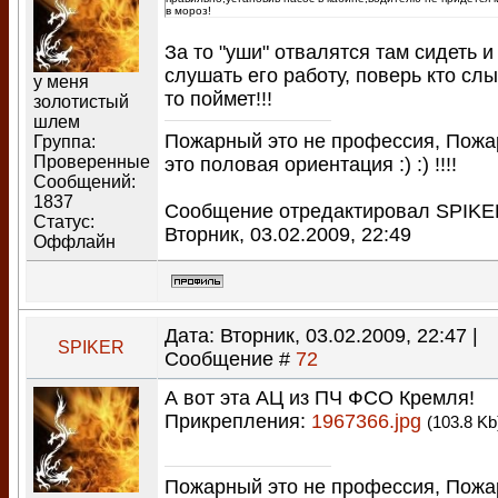
в мороз!
За то "уши" отвалятся там сидеть и
слушать его работу, поверь кто сл
у меня
то поймет!!!
золотистый
шлем
Пожарный это не профессия, Пож
Группа:
Проверенные
это половая ориентация :) :) !!!!
Сообщений:
1837
Сообщение отредактировал
SPIKE
Статус:
Вторник, 03.02.2009, 22:49
Оффлайн
Дата: Вторник, 03.02.2009, 22:47 |
SPIKER
Сообщение #
72
А вот эта АЦ из ПЧ ФСО Кремля!
Прикрепления:
1967366.jpg
(103.8 Kb
Пожарный это не профессия, Пож