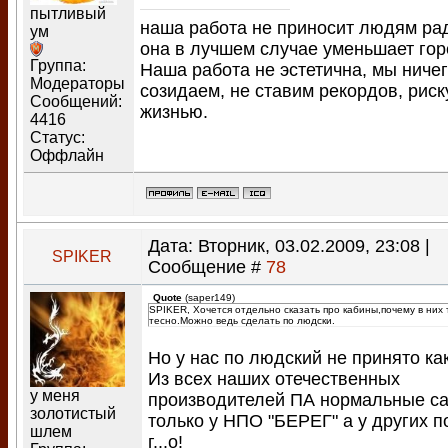
пытливый
наша работа не приносит людям ра
ум
она в лучшем случае уменьшает гор
Группа:
Наша работа не эстетична, мы ничег
Модераторы
созидаем, не ставим рекордов, рис
Сообщений:
жизнью.
4416
Статус:
Оффлайн
Дата: Вторник, 03.02.2009, 23:08 |
SPIKER
Сообщение #
78
Quote
(
saper149
)
SPIKER, Хочется отдельно сказать про кабины,почему в них 
тесно.Можно ведь сделать по людски.
Но у нас по людский не принято как
Из всех наших отечественных
у меня
производителей ПА нормальные с
золотистый
только у НПО "БЕРЕГ" а у других 
шлем
г...о!