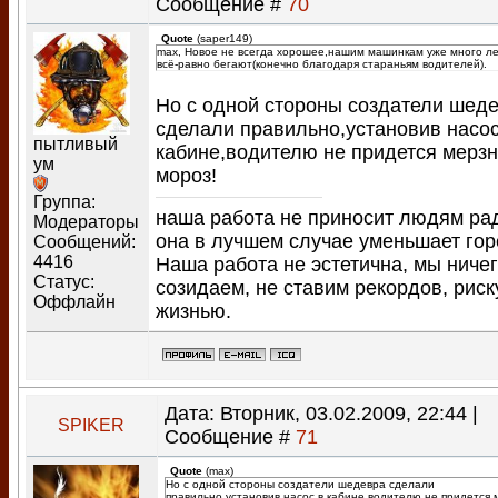
Сообщение #
70
Quote
(
saper149
)
max, Новое не всегда хорошее,нашим машинкам уже много ле
всё-равно бегают(конечно благодаря стараньям водителей).
Но с одной стороны создатели шед
сделали правильно,установив насос
пытливый
кабине,водителю не придется мерзн
ум
мороз!
Группа:
наша работа не приносит людям ра
Модераторы
она в лучшем случае уменьшает гор
Сообщений:
4416
Наша работа не эстетична, мы ничег
Статус:
созидаем, не ставим рекордов, рис
Оффлайн
жизнью.
Дата: Вторник, 03.02.2009, 22:44 |
SPIKER
Сообщение #
71
Quote
(
max
)
Но с одной стороны создатели шедевра сделали
правильно,установив насос в кабине,водителю не придется 