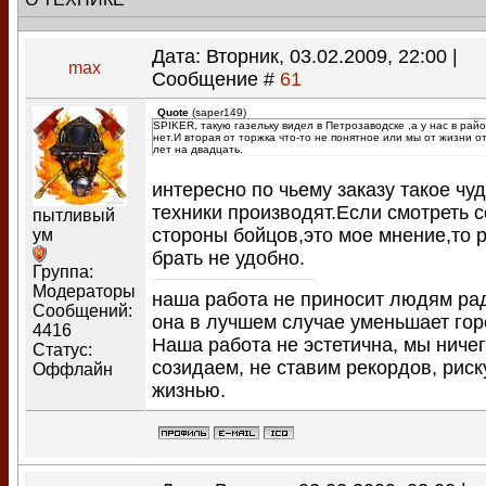
Дата: Вторник, 03.02.2009, 22:00 |
max
Сообщение #
61
Quote
(
saper149
)
SPIKER, такую газельку видел в Петрозаводске ,а у нас в райо
нет.И вторая от торжка что-то не понятное или мы от жизни о
лет на двадцать.
интересно по чьему заказу такое чу
техники производят.Если смотреть с
пытливый
стороны бойцов,это мое мнение,то 
ум
брать не удобно.
Группа:
Модераторы
наша работа не приносит людям ра
Сообщений:
она в лучшем случае уменьшает гор
4416
Наша работа не эстетична, мы ничег
Статус:
созидаем, не ставим рекордов, рис
Оффлайн
жизнью.