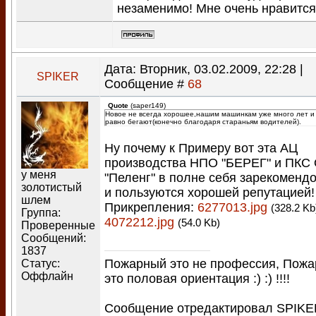
незаменимо! Мне очень нравится
Дата: Вторник, 03.02.2009, 22:28 |
SPIKER
Сообщение #
68
Quote
(
saper149
)
Новое не всегда хорошее,нашим машинкам уже много лет и 
равно бегают(конечно благодаря стараньям водителей).
Ну почему к Примеру вот эта АЦ
производства НПО "БЕРЕГ" и ПКС
у меня
"Пеленг" в полне себя зарекоменд
золотистый
и пользуются хорошей репутацией!
шлем
Прикрепления:
6277013.jpg
(328.2 Kb
Группа:
4072212.jpg
(54.0 Kb)
Проверенные
Сообщений:
1837
Пожарный это не профессия, Пож
Статус:
Оффлайн
это половая ориентация :) :) !!!!
Сообщение отредактировал
SPIKE