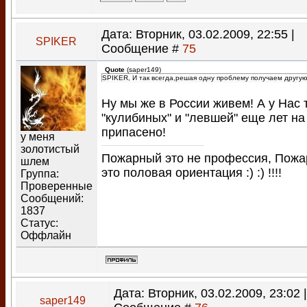
Дата: Вторник, 03.02.2009, 22:55 |
SPIKER
Сообщение #
75
Quote
(
saper149
)
SPIKER, И так всегда,решая одну проблему получаем другую
Ну мы же в России живем! А у Нас 
"кулибиных" и "левшей" еще лет на
припасено!
у меня
золотистый
Пожарный это не профессия, Пож
шлем
это половая ориентация :) :) !!!!
Группа:
Проверенные
Сообщений:
1837
Статус:
Оффлайн
Дата: Вторник, 03.02.2009, 23:02 |
saper149