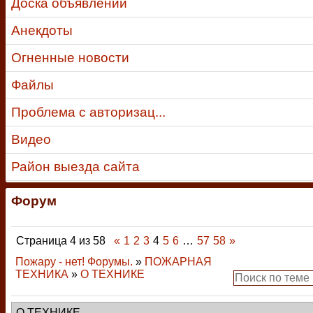
Доска объявлений
Анекдоты
Огненные новости
Файлы
Проблема с авторизац...
Видео
Район выезда сайта
Форум
Страница
4
из
58
«
1
2
3
4
5
6
…
57
58
»
Пожару - нет! Форумы.
»
ПОЖАРНАЯ
ТЕХНИКА
»
О ТЕХНИКЕ
О ТЕХНИКЕ