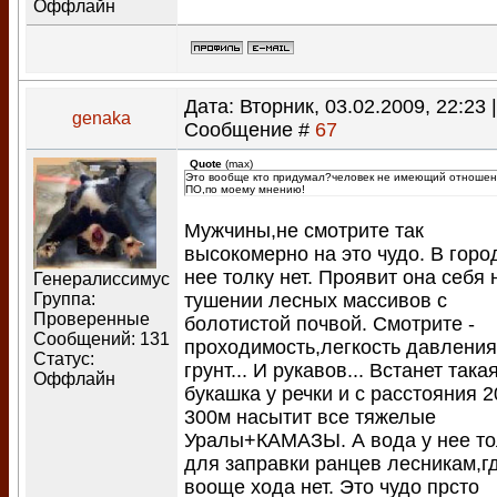
Оффлайн
Дата: Вторник, 03.02.2009, 22:23 |
genaka
Сообщение #
67
Quote
(
max
)
Это вообще кто придумал?человек не имеющий отношен
ПО,по моему мнению!
Мужчины,не смотрите так
высокомерно на это чудо. В горо
нее толку нет. Проявит она себя 
Генералиссимус
тушении лесных массивов с
Группа:
Проверенные
болотистой почвой. Смотрите -
Сообщений:
131
проходимость,легкость давления
Статус:
грунт... И рукавов... Встанет така
Оффлайн
букашка у речки и с расстояния 2
300м насытит все тяжелые
Уралы+КАМАЗЫ. А вода у нее то
для заправки ранцев лесникам,г
вооще хода нет. Это чудо прсто