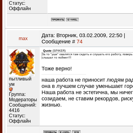
Статус:
Оффлайн
Дата: Вторник, 03.02.2009, 22:50 |
max
Сообщение #
74
Quote
(
SPIKER
)
За то "уши" овалятся там сидеть и слушать его работу, поверь
слышал то поймет!!!
Тоже верно!
пытливый
наша работа не приносит людям ра
ум
она в лучшем случае уменьшает гор
Наша работа не эстетична, мы ничег
Группа:
созидаем, не ставим рекордов, рис
Модераторы
жизнью.
Сообщений:
4416
Статус:
Оффлайн