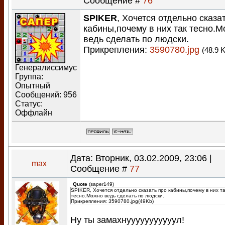
Сообщение #
76
SPIKER
, Хочется отдельно сказа
кабины,почему в них так тесно.
ведь сделать по людски.
Прикрепления:
3590780.jpg
(48.9 
Генералиссимус
Группа:
Опытный
Сообщений:
956
Статус:
Оффлайн
Дата: Вторник, 03.02.2009, 23:06 |
max
Сообщение #
77
Quote
(
saper149
)
SPIKER, Хочется отдельно сказать про кабины,почему в них та
тесно.Можно ведь сделать по людски.
Прикрепления: 3590780.jpg(49Kb)
Ну ты замахнууууууууууул!