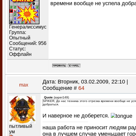
времени вообще не успела добра
Генералиссимус
Группа:
Опытный
Сообщений:
956
Статус:
Оффлайн
Дата: Вторник, 03.02.2009, 22:10 |
max
Сообщение #
64
Quote
(
saper149
)
SPIKER, До нас техника этого отрезка времени вообще не ус
добраться.
И наверное не доберется.
пытливый
наша работа не приносит людям ра
ум
она в лучшем случае уменьшает гор