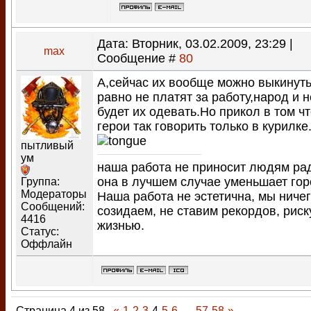
Дата: Вторник, 03.02.2009, 23:29 |
max
Сообщение #
80
А,сейчас их вообще можно выкинуть
равно не платят за работу,народ и н
будет их одевать.Но прикол в том чт
герои так говорить только в курилке
пытливый
ум
наша работа не приносит людям ра
она в лучшем случае уменьшает гор
Группа:
Модераторы
Наша работа не эстетична, мы ничег
Сообщений:
созидаем, не ставим рекордов, рис
4416
жизнью.
Статус:
Оффлайн
Страница
4
из
58
«
1
2
3
4
5
6
…
57
58
»