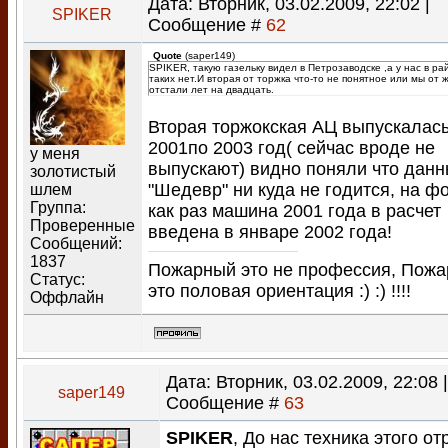
Дата: Вторник, 03.02.2009, 22:02 |
SPIKER
Сообщение #
62
Quote
(
saper149
)
SPIKER, такую газельку видел в Петрозаводске ,а у нас в ра
таких нет.И вторая от торжка что-то не понятное или мы от 
отстали лет на двадцать.
Вторая торжокская АЦ выпускалась
2001по 2003 год( сейчас вроде не
у меня
выпускают) видно поняли что дан
золотистый
"Шедевр" ни куда не годится, на ф
шлем
Группа:
как раз машина 2001 года в расчет
Проверенные
введена в январе 2002 года!
Сообщений:
1837
Пожарный это не профессия, Пож
Статус:
это половая ориентация :) :) !!!!
Оффлайн
Дата: Вторник, 03.02.2009, 22:08 |
saper149
Сообщение #
63
SPIKER
, До нас техника этого от