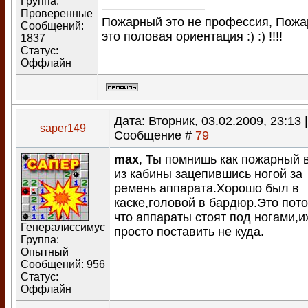
Группа:
Проверенные
Пожарный это не профессия, Пож
Сообщений:
это половая ориентация :) :) !!!!
1837
Статус:
Оффлайн
Дата: Вторник, 03.02.2009, 23:13 |
saper149
Сообщение #
79
max
, Ты помнишь как пожарный 
из кабины зацепившись ногой за
ремень аппарата.Хорошо был в
каске,головой в бардюр.Это пот
что аппараты стоят под ногами,и
Генералиссимус
просто поставить не куда.
Группа:
Опытный
Сообщений:
956
Статус:
Оффлайн