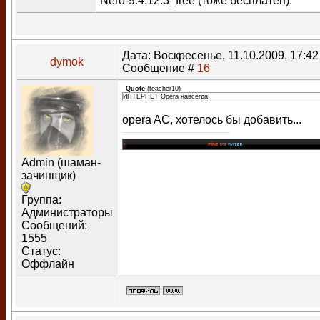
Nero-9.4.12.3_free (тоже бесплатен).
Дата: Воскресенье, 11.10.2009, 17:42 
dymok
Сообщение #
16
Quote
(
teacher10
)
ИНТЕРНЕТ Opera навсегда!
opera AC, хотелось бы добавить...
Admin (шаман-
зачинщик)
Группа:
Администраторы
Сообщений:
1555
Статус:
Оффлайн