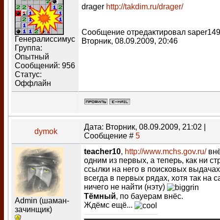
drager
http://takdim.ru/drager/
Сообщение отредактировал
saper14
Генералиссимус
Вторник, 08.09.2009, 20:46
Группа:
Опытный
Сообщений:
956
Статус:
Оффлайн
Дата: Вторник, 08.09.2009, 21:02 |
dymok
Сообщение #
5
teacher10
,
http://www.mchs.gov.ru/
вн
одним из первых, а теперь, как ни ст
ссылки на него в поисковых выдачах
всегда в первых рядах, хотя так на с
ничего не найти (нэту)
Тёмный
, по бауерам внёс.
Admin (шаман-
Ждёмс ещё...
зачинщик)