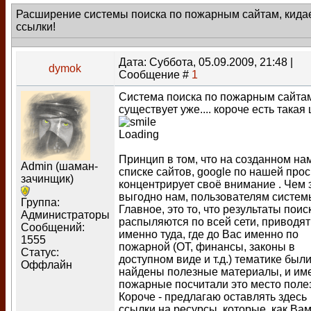
Расширение системы поиска по пожарным сайтам, кида
ссылки!
Дата: Суббота, 05.09.2009, 21:48 |
dymok
Сообщение #
1
Система поиска по пожарным сайта
существует уже.... короче есть такая
Loading
Принцип в том, что на созданном на
Admin (шаман-
списке сайтов, google по нашей про
зачинщик)
концентрирует своё внимание . Чем 
выгодно нам, пользователям систе
Группа:
Главное, это то, что результаты поис
Администраторы
распыляются по всей сети, приводят
Сообщений:
именно туда, где до Вас именно по
1555
пожарной (ОТ, финансы, законы в
Статус:
доступном виде и т.д.) тематике был
Оффлайн
найдены полезные материалы, и им
пожарные посчитали это место поле
Короче - предлагаю оставлять здесь
ссылки на ресурсы, которые, как Ва