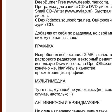
DeepBurner Free (www.deepburner.com).
Программа для записи CD и DVD-дисков
Small CD-Writer (www.avtlab.ru). Быстрая
дисков.
CDex (cdexos.sourceforge.net). Оцифровк
аудио-CD.
Добавлю от себя по разделам, но своё 
никому не навязываю:
ГРАФИКА
Испробовал всё, оставил GIMP в качест
растрового редактора, векторный редакт
использую Draw из состава OpenOffice.or
конечно же, IrfanView в качестве
просмотровщика графики.
МУЛЬТИМЕДИА
Тут я пас, музыкой не увлекаюсь (во вся
случае, настолько...)
АНТИВИРУСЫ И БРЭНДМАУЭРЫ
Ни один из перечисленных, купил таки