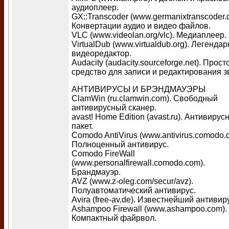
аудиоплеер.
GX::Transcoder (www.germanixtranscoder.d
Конвертации аудио и видео файлов.
VLC (www.videolan.org/vlc). Медиаплеер.
VirtualDub (www.virtualdub.org). Легенда
видеоредактор.
Audacity (audacity.sourceforge.net). Прост
средство для записи и редактирования з
АНТИВИРУСЫ И БРЭНДМАУЭРЫ
ClamWin (ru.clamwin.com). Свободный
антивирусный сканер.
avast! Home Edition (avast.ru). Антивирус
пакет.
Comodo AntiVirus (www.antivirus.comodo.
Полноценный антивирус.
Comodo FireWall
(www.personalfirewall.comodo.com).
Брандмауэр.
AVZ (www.z-oleg.com/secur/avz).
Полуавтоматический антивирус.
Avira (free-av.de). Известнейший антивир
Ashampoo Firewall (www.ashampoo.com).
Компактный файрвол.