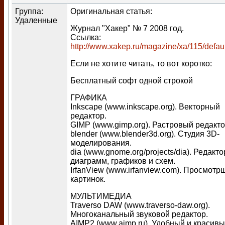
Группа:
Оригинальная статья:
Удаленные
Журнал "Хакер" № 7 2008 год.
Ссылка:
http://www.xakep.ru/magazine/xa/115/defau
Если не хотите читать, то вот коротко:
Бесплатный софт одной строкой
ГРАФИКА
Inkscape (www.inkscape.org). Векторный
редактор.
GIMP (www.gimp.org). Растровый редакто
blender (www.blender3d.org). Студия 3D-
моделирования.
dia (www.gnome.org/projects/dia). Редакто
диаграмм, графиков и схем.
IrfanView (www.irfanview.com). Просмотр
картинок.
МУЛЬТИМЕДИА
Traverso DAW (www.traverso-daw.org).
Многоканальный звуковой редактор.
AIMP2 (www.aimp.ru). Удобный и красив