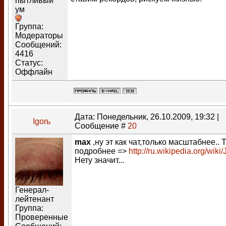
пытливый
ум
Группа:
Модераторы
Сообщений:
4416
Статус:
Оффлайн
Дата: Понедельник, 26.10.2009, 19:32 |
Igorь
Сообщение #
20
max
,ну эт как чат,только масштабнее.. 
подробнее =>
http://ru.wikipedia.org/wiki
Нету значит...
Генерал-
лейтенант
Группа:
Проверенные