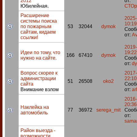
2012
от:
Юбилейная.
СТОр
Расширение
2025-
системы поиска
10:19
по пожарным
53
32044
dymok
Сооб
сайтам, кидаем
от:
Av
ссылки!
2019-
Идеи по тому, что
19:22
166
67410
dymok
нужно на сайте.
Сооб
от:
d
Вопрос скорее к
2017-
администрации
22:10
51
26508
oko2
сайта
Сооб
Внимание взлом
от:
ar
2016-
20:36
Наклейка на
77
36972
serega_mit
Сооб
автомобиль
от:
samar
Район выезда -
возможности