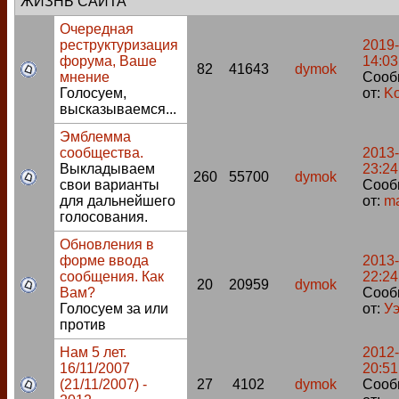
ЖИЗНЬ САЙТА
Очередная
реструктуризация
2019-
форума, Ваше
14:03
82
41643
dymok
мнение
Сооб
Голосуем,
от:
Ko
высказываемся...
Эмблемма
сообщества.
2013-
Выкладываем
23:24
260
55700
dymok
свои варианты
Сооб
для дальнейшего
от:
m
голосования.
Обновления в
форме ввода
2013-
сообщения. Как
22:24
20
20959
dymok
Вам?
Сооб
Голосуем за или
от:
У
против
Нам 5 лет.
2012-
16/11/2007
20:51
(21/11/2007) -
27
4102
dymok
Сооб