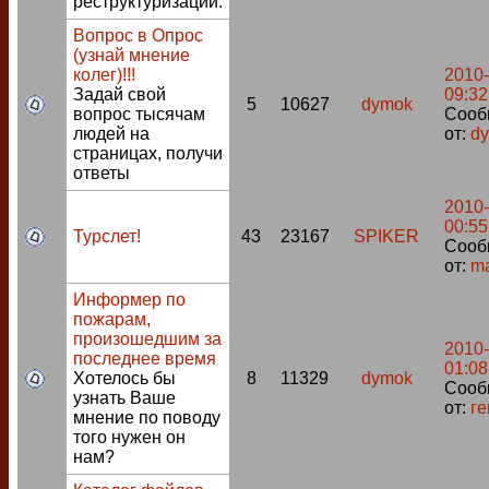
реструктуризации.
Вопрос в Опрос
(узнай мнение
колег)!!!
2010-
Задай свой
09:32
5
10627
dymok
вопрос тысячам
Сооб
людей на
от:
d
страницах, получи
ответы
2010-
00:55
Турслет!
43
23167
SPIKER
Сооб
от:
m
Информер по
пожарам,
произошедшим за
2010-
последнее время
01:08
Хотелось бы
8
11329
dymok
Сооб
узнать Ваше
от:
ге
мнение по поводу
того нужен он
нам?