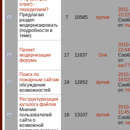
ответ) -
переделаем?
2011-
Предлагаю
22:22
7
10565
dymok
раздел
Сооб
модернизировать
от:
m
(подробности в
теме)
2010-
Проект
22:44
модернизации
17
11637
Оля
Сооб
форума
от:
ser7
Поиск по
2010-
пожарным сайтам
16:02
19
12852
dymok
обсуждение
Сооб
возможностей
от:
Vi
Реструктуризация
каталога файлов
2010-
Мнение
11:45
пользователей
16
13107
dymok
Сооб
сайта о
от:
vo
возможной