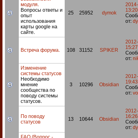
модуля.
2014-
Вопросы ответы и
13:20
25
25952
dymok
опыт
Сооб
использования
от:
d
карты google на
сайте.
2012-
15:27
Встреча форума.
108
31152
SPIKER
Сооб
от:
ni
Изменение
системы статусов
2012-
Необходимо
19:43
мнение
3
10296
Obsidian
Сооб
сообщества по
от:
v
поводу системы
статусов.
2012-
По поводу
16:26
13
10644
Obsidian
статусов
Сооб
от:
d
FAQ (Вопрос -