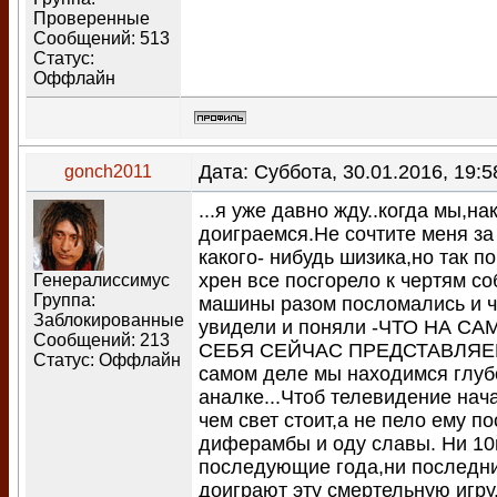
Проверенные
Сообщений:
513
Статус:
Оффлайн
Дата: Суббота, 30.01.2016, 19:
gonch2011
...я уже давно жду..когда мы,на
доиграемся.Не сочтите меня за 
какого- нибудь шизика,но так п
хрен все посгорело к чертям со
Генералиссимус
Группа:
машины разом посломались и ч
Заблокированные
увидели и поняли -ЧТО НА С
Сообщений:
213
СЕБЯ СЕЙЧАС ПРЕДСТАВЛЯЕМ.
Статус:
Оффлайн
самом деле мы находимся глу
аналке...Чтоб телевидение нача
чем свет стоит,а не пело ему п
диферамбы и оду славы. Ни 10й
последующие года,ни последни
доиграют эту смертельную игру.