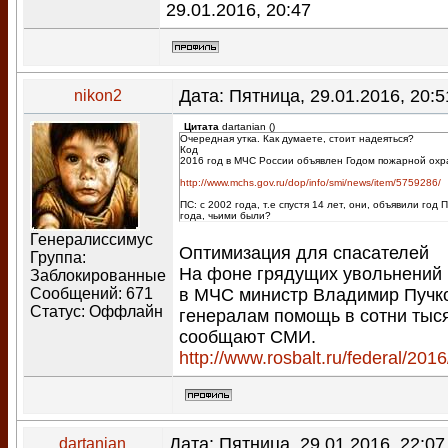
29.01.2016, 20:47
Дата: Пятница, 29.01.2016, 20:
nikon2
Цитата
dartanian
(
)
Очередная утка. Как думаете, стоит надеяться?
Код
2016 год в МЧС России объявлен Годом пожарной ох
http://www.mchs.gov.ru/dop/info/smi/news/item/5759286/
ПС: с 2002 года, т.е спустя 14 лет, они, объявили год
года, чьими были?
Генералиссимус
Оптимизация для спасателей
Группа:
На фоне грядущих увольнений 
Заблокированные
Сообщений:
671
в МЧС министр Владимир Пучк
Статус:
Оффлайн
генералам помощь в сотни тыся
сообщают СМИ.
http://www.rosbalt.ru/federal/201
Дата: Пятница, 29.01.2016, 22:0
dartanian