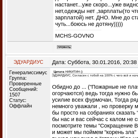
настанет...уже скоро...уже вид
нет,одежды нет ,зарплаты(то чт
зарплатой) нет. ДНО. Мне до ст
чуть...боюсь не дотяну)))))
MCHS-GOVNO
Дата: Суббота, 30.01.2016, 20:3
ЭДУАРДИУС
Генералиссимус
Цитата
НИКИТИН
(
)
ЭДУАРДИУС, Согласен с тобой на 100% с чего всё и начал
Группа:
Проверенные
Обидно до ... ("Пожарные не плач
Сообщений:
огорчаются) ведь тогда нужно б
1507
усилие всех фурмочан, Тогда р
Статус:
Оффлайн
немного уважали , но проверку м
бы просто на собраниях сказать 
бы нас и вас сейчас с калом не
посмотрите темы "Сокращение В
и может мы поймем "корень зла"