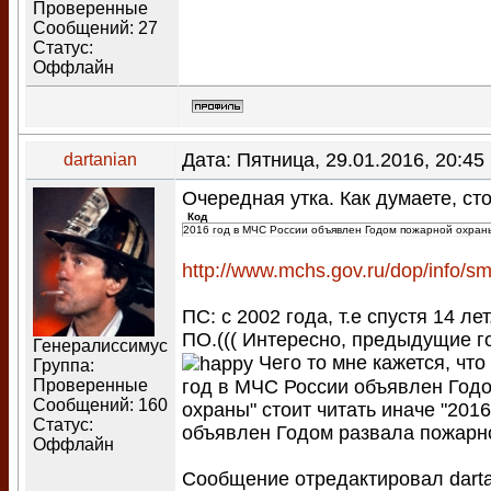
Проверенные
Сообщений:
27
Статус:
Оффлайн
Дата: Пятница, 29.01.2016, 20:4
dartanian
Очередная утка. Как думаете, ст
Код
2016 год в МЧС России объявлен Годом пожарной охран
http://www.mchs.gov.ru/dop/info/s
ПС: с 2002 года, т.е спустя 14 ле
ПО.((( Интересно, предыдущие г
Генералиссимус
Чего то мне кажется, чт
Группа:
год в МЧС России объявлен Год
Проверенные
Сообщений:
160
охраны" стоит читать иначе "201
Статус:
объявлен Годом развала пожарн
Оффлайн
Сообщение отредактировал
dart