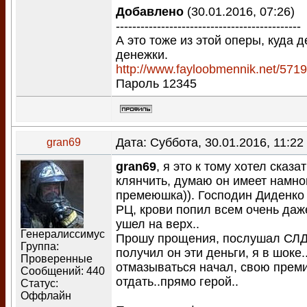
Добавлено
(30.01.2016, 07:26)
---------------------------------------------
А это тоже из этой оперы, куда 
денежки.
http://www.fayloobmennik.net/571
Пароль 12345
Дата: Суббота, 30.01.2016, 11:2
gran69
gran69
, я это к тому хотел сказа
клянчить, думаю он имеет намно
премеюшка)). Господин Диденко
РЦ, крови попил всем очень даже
ушел на верх..
Генералиссимус
Прошу прощения, послушал СЛД.
Группа:
получил он эти деньги, я в шоке.
Проверенные
отмазываться начал, свою пре
Сообщений:
440
отдать..прямо герой..
Статус:
Оффлайн