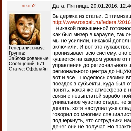
Дата: Пятница, 29.01.2016, 12:
nikon2
Выдержка из статьи. Оптимиза
http://www.rosbalt.ru/federal/201
- Никакой повышенной готовнос
Как был мизер в карауле, так он
мы не усилили, никакой дополн
включили. И вот это лукавство,
Генералиссимус
пронизывает всю систему, оно 
Группа:
Заблокированные
кушается на каждом уровне от 
Сообщений:
671
управления до регионального ц
Статус:
Оффлайн
регионального центра до НЦУК
вот и все…Поделюсь своими в
поездок в субъекты, куда был 
понять, какая же атмосфера в 
связи с невыплатой заработной
уникальное чувство стыда, не з
девать, хотя наступил уже сл
говорил со многими специалист
подчеркнуть, что сотрудники на
денег они не получат. Но практ