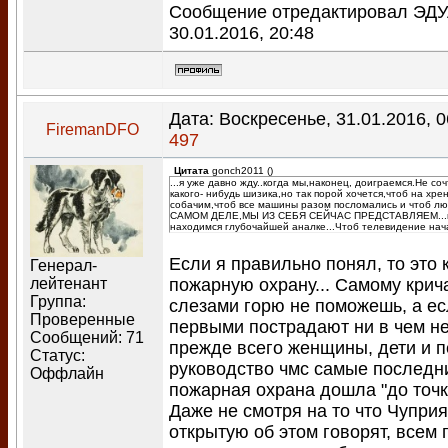
Сообщение отредактировал
ЭД
30.01.2016, 20:48
Дата: Воскресенье, 31.01.2016, 
FiremanDFO
497
Цитата
gonch2011
(
)
...я уже давно жду..когда мы,наконец, доиграемся.Не соч
какого- нибудь шизика,но так порой хочется,чтоб на хре
собачим,чтоб все машины разом посломались и чтоб лю
САМОМ ДЕЛЕ,МЫ ИЗ СЕБЯ СЕЙЧАС ПРЕДСТАВЛЯЕМ...в 
находимся глубочайшей аналке...Чтоб телевидение нача
Если я правильно понял, то это 
Генерал-
пожарную охрану... Самому крича
лейтенант
Группа:
слезами горю не поможешь, а есл
Проверенные
первыми пострадают ни в чем н
Сообщений:
71
прежде всего женщины, дети и 
Статус:
руководство чмс самые последни
Оффлайн
пожарная охрана дошла "до точк
Даже не смотря на то что Чупри
открытую об этом говорят, всем п