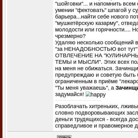
"шойговки"... и напомнить всем
умении "фектовать" шпагой у с
барьера...найти себе нового по
"мушкетёрскую казарму", отвед
молодости или горячности.... Н
чрезмерно?
Удаляю несколько сообщений в 
"за НЕНАДОБНОСТЬЮ вот тут" 
ОТВЛЕЧЕНИЕ НА "КУЛИНАРН
ТЕМЫ и МЫСЛИ". Этих всех по
на меня не обижаться. Зачинщи
предупреждаю и советую быть 
ограниченным в приёме "лекарс
"Ты меня уважаешь", а
Зачинщ
задумайся!
Разоблачать хитреньких, лживы
словно подворовывающих засл
деньги трудящихся - всегда до
справедливое и правомерное 