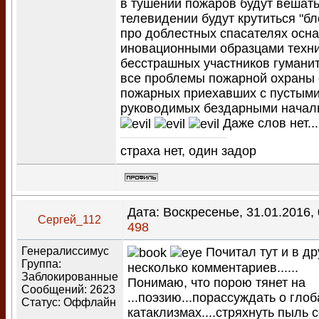
в тушении пожаров будут вешать
телевидении будут крутиться "б
про доблестных спасателях осн
иновационными образцами техни
бесстрашных участников гумани
все проблемы пожарной охраны 
пожарных приехавших с пустыми
руководимых бездарными началь
Даже слов нет...
страха нет, один задор
Дата: Воскресенье, 31.01.2016,
Сергей_112
498
Генералиссимус
Почитал тут и в д
Группа:
несколько комментариев......
Заблокированные
Понимаю, что порою тянет на
Сообщений:
2623
...поэзию...порассуждать о гл
Статус:
Оффлайн
катаклизмах....стряхнуть пыль 