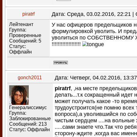
Дата: Среда, 03.02.2016, 22:21 
piratrf
Лейтенант
У нас офицеров предельщиков не
Группа:
формулировкой уволить. И пре
Проверенные
уволиться по СОБСТВЕННОМ
Сообщений:
5
!!!!!!!!!!!!!!!!!!!
Статус:
Оффлайн
Дата: Четверг, 04.02.2016, 13:
gonch2011
piratrf
, ,на месте предельщиков
делать...т.к сокращенный идет 
может получать какое -то время
трудоустроится(не помню всех 
Генералиссимус
Группа:
вопроса),а уволившийся по соб
Заблокированные
чистым сердцем ....на вольные 
Сообщений:
213
.....сами знаете что.Так что реб
Статус:
Оффлайн
сторону-ждите ,когда вас име