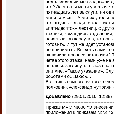
подразделении мне задавали о
что? За что вы меня увольняете
пятнадцать лет выслуги, ни одн
меня семья»…А мы их увольняе
это штучные люди: с коленчаты
«пятидесяток»-лестниц, с друг
техники, командиры отделений
начальников караулов, которых
готовить. И тут же идет установ
не принимать. Вы хоть сами-то 
включили процесс эвтаназии? Т
четвертого этажа, нами уже не
пытаюсь заглянуть в глаза нач
они мне: «Такое указание». Слу
роботами общаюсь…
Вот лишь немного из того, о че
полковник Александр Чуприян 
Добавлено
(29.01.2016, 12:38)
--------------------------------------------
Приказ МЧС №688 "О внесении
приложения к приказам №№ 43,