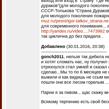
выход или вход в "страну "Где не
дураков"(для молодого поколени
СССР-Толькова "Страна Дураков"
для молодого поколения пожар
muz.ru/pesni/igor-talkov_strana-n
для современного понимания... 
http://yandex.ru/video....7473982
о
так циклична до без придела .
Добавлено
(30.01.2016, 20:38)
---------------------------------------------
gonch2011
, нельзя так дибила н
и хотят сломать нас, ну получил 
отряхнулся стал умней и сказал 
сделаю...Мы то по 6 месяцев не 
выжили и как видишь не ссым кип
пошли они все лесом горелым ...
Парни я за пивом... щас скажу мно
Всякому терпению есть свой бес