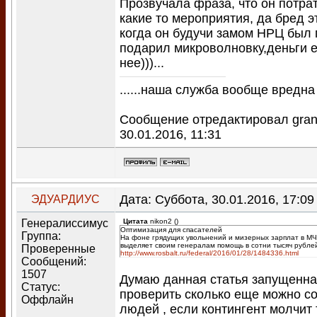
Прозвучала фраза, что он потра
какие то мероприятия, да бред э
когда он будучи замом НРЦ был 
подарил микроволновку,деньги е
нее)))...
......наша служба вообще вредна 
Сообщение отредактировал
gra
30.01.2016, 11:31
Дата: Суббота, 30.01.2016, 17:0
ЭДУАРДИУС
Генералиссимус
Цитата
nikon2
(
)
Оптимизация для спасателей
Группа:
На фоне грядущих увольнений и мизерных зарплат в М
выделяет своим генералам помощь в сотни тысяч рубле
Проверенные
http://www.rosbalt.ru/federal/2016/01/28/1484336.html
Сообщений:
1507
Думаю данная статья запущенна
Статус:
проверить сколько еще можно с
Оффлайн
людей , если контингент молчит 