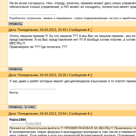
Не во всем соглашусь. Нач. отряду, конечно, премию может дать олько управлен
обязательно только управление, и НО может их поощрить, полностью имеет право
Разоблачать хитреньких, лживых и лицемерных, словно подворовывающих заслуги и заработанн
Дата: Понедельник, 04.03.2013, 22:43 | Сообщение #
7
Опять лишили премии !!! За что лишили ??? А мы Вас не лишали премии , мы ее п
представление. А на Вас представления нет !!!! И вообще хотим платим ,а хот
МЕСЯЦ !!!
Правомерно ли ??? Где почитать ???
Дата: Понедельник, 04.03.2013, 23:26 | Сообщение #
8
У нас даже у ребят которые имеют дисциплинарное взыскание и то платят премию
Виктор
Дата: Понедельник, 04.03.2013, 23:54 | Сообщение #
9
Pablo1984
,
Цитирую
Pablo1984
:
Премия не обязательная выплата !!! ПРЕМИЯ РАЗОВАЯ ЗА МЕСЯЦ !!! Правомерно ли
В экономических темах форума я выкладывал материал в том числе и ежемесяч
инет сейчас. Еще найди и еще раз перечитай Коллективный договор, Положение 