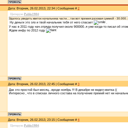
Дата: Вторник, 26.02.2013, 22:34 | Сообщение #
2
Цитирую
Pablo1984
:
Удалось увидеть квиток начальника части....так вот премия разовая суммой - 30.000.
Ну деньги это зло и твой начальник тебя от него спасает
.
У нас в 2011 году нач.отряда получил около 900000..я уже когда-то писал об этом
Ждем инфу по 2012 году
Дата: Вторник, 26.02.2013, 22:45 | Сообщение #
3
Дак это простой был месяц...вроде ноябрь !!! В декабре не видел квитка ((
Интересно , что в списках личного состава на получение премий нет ни начальниг
Дата: Вторник, 26.02.2013, 23:15 | Сообщение #
4
Цитирую
Pablo1984
: