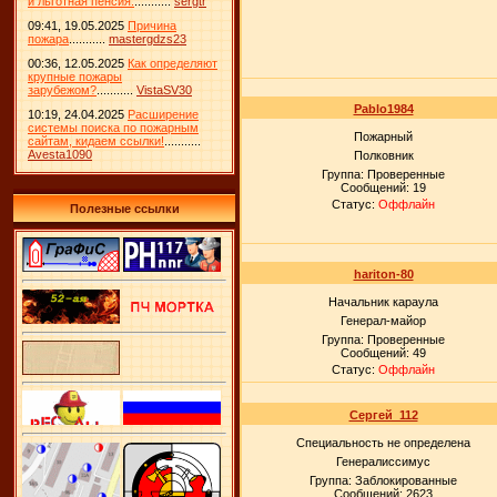
и льготная пенсия.
...........
sergtr
09:41, 19.05.2025
Причина
пожара
...........
mastergdzs23
00:36, 12.05.2025
Как определяют
крупные пожары
зарубежом?
...........
VistaSV30
Pablo1984
10:19, 24.04.2025
Расширение
системы поиска по пожарным
Пожарный
сайтам, кидаем ссылки!
...........
Avesta1090
Полковник
Группа: Проверенные
Сообщений:
19
Статус:
Оффлайн
Полезные ссылки
hariton-80
Начальник караула
Генерал-майор
Группа: Проверенные
Сообщений:
49
Статус:
Оффлайн
Сергей_112
Специальность не определена
Генералиссимус
Группа: Заблокированные
Сообщений:
2623