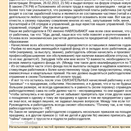
регистрации: Вторник, 26.02.2013, 21:56) и выдал вопрос на форум открыв новую
В законе (ТК РФ) и Положениях об оплате труда в наших организациях - нигде 
Более того там указывается, что размеры заработной платы работника (не путай
входят в состав заработной платы и являются ее составными частями (читай и
деятельности любого предприятия и приходится осваивать всем нам. Вот как ра
отнести, к своему горькому сожалению многих из них), запутывание тебя, меня,
бухгалтерий и ОК отрядов и управлений, да еще юристов наших управлений. Они 
управлений, отрядов". Им так выгоднее.
Наши же работодатели в ПО именно НАВЯЗЫВАЮТ нам всем свое мнение, что раз 
от работника, так что: "Иди, делай, паши все что тебе повелят и молччччиииии в 
Основа всех экономических расчетов деятельности предприятий (любого в любой
образовании:
- Начисление всех абсолютно премий определяется оставшимся лимитом годово
- Разбив по месяцам имеющийся годовой фонд з/п в окладах всех работников, д
тебя (например, за выслугу, звание), работодатель обязан начислить и произв
профессий(расширение зон обслуживания) при наличии вакансий(или отпуска, бол
то из вас делается!). Запудрив тебе или мне мозги "О важности, необходимос
резерв лимита годового фонда з/п. (Между тем такое дело квалифицируется по 
- Из оставшейся части этого фонда после выплаты окладов и надбавок компенс
стимуляции работников к более качественному труду (они предусмотрены, опред
ежемесячных и квартальных премий. На них должно выделяться работодателем 
отражение в своем Положении об оплате труда).
- И вот то что осталось после этих ОБЯЗАТЕЛЬНЫХ начислений работнику и есть
"разовых" = к праздникам, событиям. Несомненно, и я думаю, что и ты не будешь
большем размере, не всегда одинаковость и равность (всем поровну) справедли
работодателями) сама по себе далеко часто - несправедлива: то они кидают ос
"чтобы заткнулись и не орали", но не забывают припрятать при этом других ка
о поощрении к одному и тому же празднику в одном и том же предприятии у одн
не знал все, не видел лишнее, не задавал лишних вопросов. Между тем если тот
Руководитель и работодатель всегда сможет обосновать: "Почему так, а не тому и
рабосоздателя просто - НЕТ.
Но Закон не запрещает работодателю создавать нескольких приказов на поощрен
празднику, а в другом приказе (с той же датой и другим №) иможно приписать др
"тайны" говорят о трусости и подлости рабосоздателя.
Цитирую
Obsidian
:
Начальникам отрядов и частей премии подписываются начальником ГУ, всем прочим - 