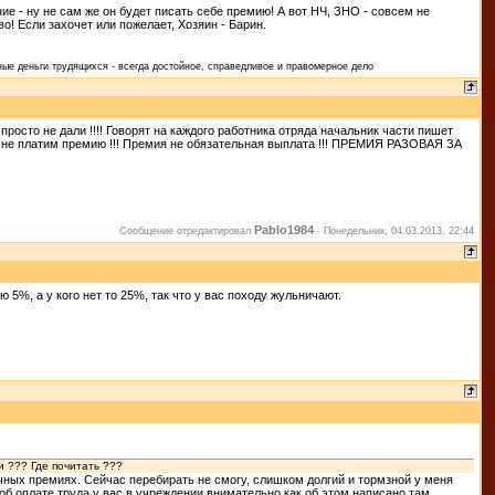
ие - ну не сам же он будет писать себе премию! А вот НЧ, ЗНО - совсем не
! Если захочет или пожелает, Хозяин - Барин.
ые деньги трудящихся - всегда достойное, справедливое и правомерное дело
росто не дали !!!! Говорят на каждого работника отряда начальник части пишет
им не платим премию !!! Премия не обязательная выплата !!! ПРЕМИЯ РАЗОВАЯ ЗА
Pablo1984
Сообщение отредактировал
-
Понедельник, 04.03.2013, 22:44
 5%, а у кого нет то 25%, так что у вас походу жульничают.
 ??? Где почитать ???
ных премиях. Сейчас перебирать не смогу, слишком долгий и тормзной у меня
об оплате труда у вас в учреждении внимательно как об этом написано там