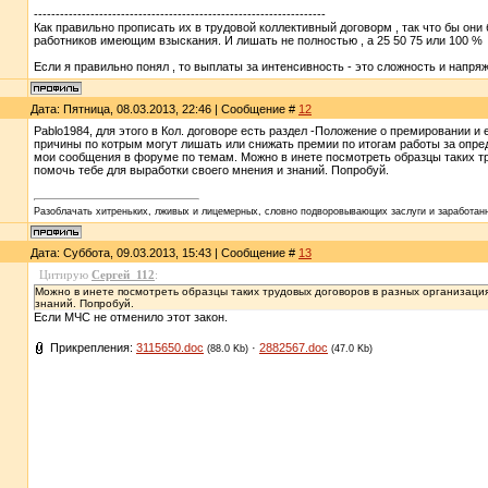
-------------------------------------------------------------------
Как правильно прописать их в трудовой коллективный договорм , так что бы они
работников имеющим взыскания. И лишать не полностью , а 25 50 75 или 100 %
Если я правильно понял , то выплаты за интенсивность - это сложность и напряже
Дата: Пятница, 08.03.2013, 22:46 | Сообщение #
12
Pablo1984, для этого в Кол. договоре есть раздел -Положение о премировании и
причины по котрым могут лишать или снижать премии по итогам работы за опред
мои сообщения в форуме по темам. Можно в инете посмотреть образцы таких тр
помочь тебе для выработки своего мнения и знаний. Попробуй.
Разоблачать хитреньких, лживых и лицемерных, словно подворовывающих заслуги и заработанн
Дата: Суббота, 09.03.2013, 15:43 | Сообщение #
13
Цитирую
Сергей_112
:
Можно в инете посмотреть образцы таких трудовых договоров в разных организация
знаний. Попробуй.
Если МЧС не отменило этот закон.
Прикрепления:
3115650.doc
·
2882567.doc
(88.0 Kb)
(47.0 Kb)