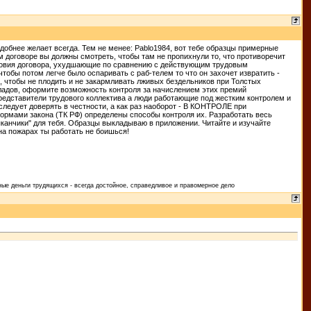
удобнее желает всегда. Тем не менее: Pablo1984, вот тебе образцы примерные
м договоре вы должны смотреть, чтобы там не пропихнули то, что противоречит
Условия договора, ухудшающие по сравнению с действующим трудовым
тобы потом легче было оспаривать с раб-телем то что он захочет извратить -
, чтобы не плодить и не закармливать лживых бездельников при Толстых
ладов, оформите возможность контроля за начислением этих премий
 представители трудового коллектива а люди работающие под жестким контролем и
ледует доверять в честности, а как раз наоборот - В КОНТРОЛЕ при
нормами закона (ТК РФ) определены способы контроля их. Разработать весь
апканчики" для тебя. Образцы выкладываю в приложении. Читайте и изучайте
на пожарах ты работать не боишься!
ые деньги трудящихся - всегда достойное, справедливое и правомерное дело