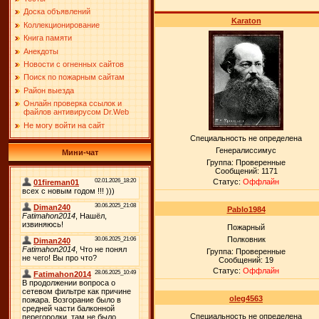
Доска объявлений
Karaton
Коллекционирование
Книга памяти
Анекдоты
Новости с огненных сайтов
Поиск по пожарным сайтам
Район выезда
Онлайн проверка ссылок и
файлов антивирусом Dr.Web
Не могу войти на сайт
Специальность не определена
Генералиссимус
Мини-чат
Группа: Проверенные
Сообщений:
1171
Статус:
Оффлайн
Pablo1984
Пожарный
Полковник
Группа: Проверенные
Сообщений:
19
Статус:
Оффлайн
oleg4563
Специальность не определена