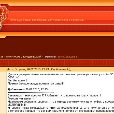
Этот сайт создан пожарными, для пожарных и о пожарных.
ько
»
ФИНАНСОВО-ЮРИДИЧЕСКИЙ
»
ПРЕМИИ !!!!
(очень большие !!!)
Дата: Вторник, 26.02.2013, 22:23 | Сообщение #
1
Удалось увидеть квиток начальника части....так вот премия разовая суммой - 30.
3000 руб.
Мы без погон !!!
Премия больше оклада почти в три раза !!!
Добавлено
(26.02.2013, 22:23)
---------------------------------------------
Законна ли такая премия ??? А бывает , что премию не платят вовсе !!!
Говорят нет денег !!!
На годовом собрании говорили, что в отряде все отлично и тд. А по факту пожар
ИСПРАВИМ !!!
Я говорю , тогда докладывайте , что техника неисправна , а то получается в отче
в отчете все хорошо - то вот вам премия !!! Если в отчете напишут неисправности