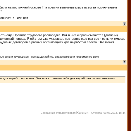
 были на постоянной основе !!! а премии выплачивались всем за исключением
 ?
нность ! - или нет
 есть еще Правила трудового распорядка. Вот в них и прописываются (должны)
еленный период. Я об этом уже указывал, повторять еще раз все - есть ли смысл,
удовых договоров в разных организациях для выработки своего. Это может
ые деньги трудящихся - всегда достойное, справедливое и правомерное дело
х для выработки своего. Это может помочь тебе для выработки своего мнения и
Karaton
Сообщение отредактировал
-
Суббота, 09.03.2013, 15:44