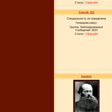
Статус:
Оффлайн
Сергей_112
Специальность не определена
Генералиссимус
Группа: Заблокированные
Сообщений:
2623
Статус:
Оффлайн
Karaton