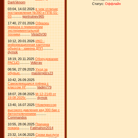
DarkVenom
Статус:
Оффлайн
03:04, 14.02.2026
в чем отличие
постановления №390 и ППБ 01-
03
...........
igortrutnev965
17:40, 27.01.2026
Образец
приказа о применении
экспериментальной
техники
...........
VistaSV30
10:12, 20.01.2026
ИКО -
информационная карточка
объекта - замена ДПП
...........
dymok
18:19, 20.11.2025
Оборудование
РАСЦО
...........
Volizrav
06:56, 27.09.2025
Уход за
обувью.
...........
mastergdzs23
10:42, 26.09.2025
Самоклеющаяся плёнка с
классом НГ
...........
Vadim779
18:07, 28.08.2025
М-12-2149 от
19.08.2025г.
...........
dymok
13:40, 16.07.2025
❗ Компрессор
высокого давления квд 300 бар с
Автоотключением
...........
Commandos
10:55, 28.06.2025
Причина
пожара
...........
Fatimahon2014
23:32, 14.06.2025
Сроки выслуги