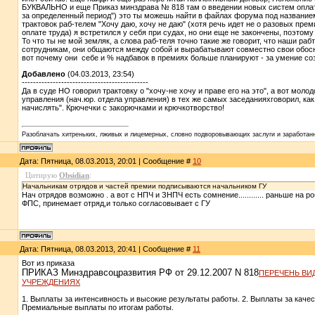
БУКВАЛЬНО и еще Приказ минздрава № 818 там о введении новых систем оплат 
за определенный период") это ты можешь найти в файлах форума под названи
трактовок раб-телем "Хочу даю, хочу не даю" (хотя речь идет не о разовых п
оплате труда) я встретился у себя при судах, но они еще не закончены, поэтому
То что ты не мой земляк, а слова раб-теля точно такие же говорит, что наши 
сотрудникам, они общаются между собой и вырабатывают совместно свои обосн
вот почему они себе и % надбавок в премиях больше планируют - за умение созд
Добавлено
(04.03.2013, 23:54)
---------------------------------------------
Да в суде НО говорил трактовку о "хочу-не хочу и праве его на это", а вот моло
управления (нач.юр. отдела управления) в тех же самых заседанияхговорил, как
начислять". Крючечки с закорючками и крючкотворство!
Разоблачать хитреньких, лживых и лицемерных, словно подворовывающих заслуги и заработанн
Дата: Пятница, 08.03.2013, 20:01 | Сообщение #
10
Цитирую
Obsidian
:
Начальникам отрядов и частей премии подписываются начальником ГУ
Нач отрядов возможно . а вот с НПЧ и ЗНПЧ есть сомнение............ раньше на 
ФПС, принемает отряд,и только согласовывает с ГУ
Дата: Пятница, 08.03.2013, 20:41 | Сообщение #
11
Вот из приказа
ПРИКАЗ Минздравсоцразвития РФ от 29.12.2007 N 818
ПЕРЕЧЕНЬ ВИ
УЧРЕЖДЕНИЯХ
1. Выплаты за интенсивность и высокие результаты работы. 2. Выплаты за качес
Премиальные выплаты по итогам работы.