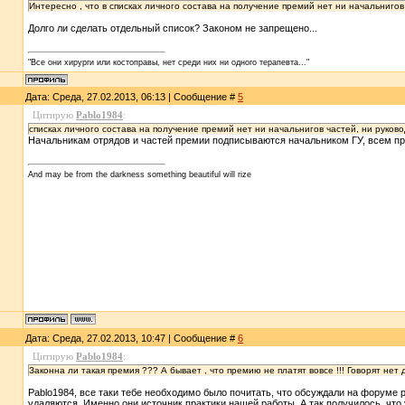
Интересно , что в списках личного состава на получение премий нет ни начальнигов 
Долго ли сделать отдельный список? Законом не запрещено...
"Все они хирурги или костоправы, нет среди них ни одного терапевта..."
Дата: Среда, 27.02.2013, 06:13 | Сообщение #
5
Цитирую
Pablo1984
:
списках личного состава на получение премий нет ни начальнигов частей, ни руковод
Начальникам отрядов и частей премии подписываются начальником ГУ, всем проч
And may be from the darkness something beautiful will rize
Дата: Среда, 27.02.2013, 10:47 | Сообщение #
6
Цитирую
Pablo1984
:
Законна ли такая премия ??? А бывает , что премию не платят вовсе !!! Говорят нет д
Pablo1984, все таки тебе необходимо было почитать, что обсуждали на форуме 
удаляются. Именно они источник практики нашей работы. А так получилось, что 