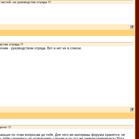
частей, ни руководства отряда !!!
ства отряда !!!
им - руководством отряда. Вот и нет их в списке.
енег !!!
раньше по этим вопросам до тебя. Для чего же материаы форума хранятся, не
у тебя случилось по отдельному случаю и ты тут же зарегистрировался (Дата