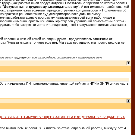
труда (как раз там были предусмотрены Обязательно "премии по итогам работы
ем
"Документы по трудовому законодательству"
. А вот именно с такой попыткой
ремиях, а премиях ежемесячным, предусмотренных кол.договором и Положением об
 из практики решения таких суд.дел примеров пока дать не смогу.
рабтели выработали единую программу навязываниясвоей воли работникам и
ования и именно юристы из наших юр.отделов управлений помогают им в этом -
авать тебе закорючки и ставить подножки, чтобы запутался в силках и капканах.
дой человек с нежной кожей на лице и руках - представитель ответчика от
 раз "Нельзя лишить то, чего еще нет. Мы ведь не лишали, мы просто решили не
ые деньги трудящихся - всегда достойное, справедливое и правомерное дело
роботу начальника ПЧ принимало управление ....А сейчас и НПЧ и ЗНПЧ ,у нас часть
ДОВ ВЫПЛАТ СТИМУЛИРУЮЩЕГО ХАРАКТЕРА В ФЕДЕРАЛЬНЫХ БЮДЖЕТНЫХ
тво выполняемых работ. 3. Выплаты за стаж непрерывной работы, выслугу лет. 4.