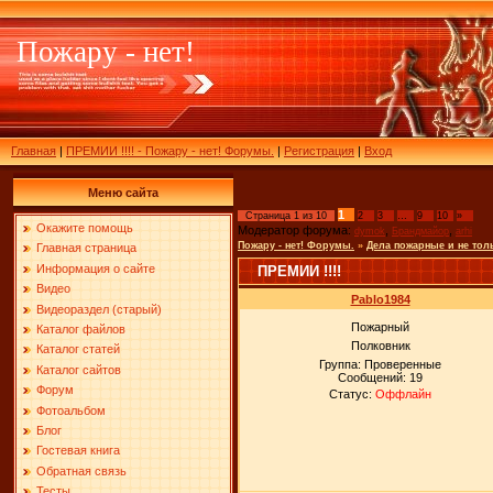
Пожару - нет!
Главная
|
ПРЕМИИ !!!! - Пожару - нет! Форумы.
|
Регистрация
|
Вход
Меню сайта
1
Страница
1
из
10
2
3
…
9
10
»
Окажите помощь
Модератор форума:
,
,
dymok
Брандмайор
arhi
Пожару - нет! Форумы.
»
Дела пожарные и не тол
Главная страница
Информация о сайте
ПРЕМИИ !!!!
Видео
Pablo1984
Видеораздел (старый)
Пожарный
Каталог файлов
Полковник
Каталог статей
Группа: Проверенные
Каталог сайтов
Сообщений:
19
Форум
Статус:
Оффлайн
Фотоальбом
Блог
Гостевая книга
Обратная связь
Тесты