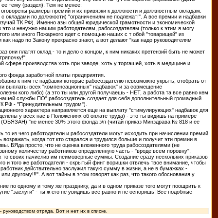
 ее тему (раздел). Тем не менее:
не оговорены размеры премий и их привязки к должности и должностным окладам.
 с окладами по должности) "ограничениям не подлежат!". А все премии и надбавки
 изучай ТК РФ). Именно азы общей юридической грамотности и экономической
з это и ненужно нашим работодателям, рабосоздателям (только к этим я могу
 того или иного Пожарного идет с помощью наших с т обой "товарищей" из
как надо по Закону прекрасно знают, а вот делают "как надо руководителям
они платят оклад - то и дело с концом, к ним никаких претензий быть не может
тряпочку!".
 сфере производства хоть при заводе, хоть у торгашей, хоть в медицине и
го фонда заработной платы предприятия.
обавив к ним те надбавки которые рабосоздателю невозможно укрыть, отобрать от
ести выплаты всех "компенсационных" надбавок" и за совмещение
езни кого либо) (а это ты или другой получаешь - НЕТ, а работа та все равно кем
ти нашей службы ПО" рабосоздатель создает для себя дополнительный громадный
ТК РФ - "Принудительным трудом").
ационного характера направляется еще на выплату "стимулирующих" надбавок для
елены у всех нас в Положениях об оплате труда) - это ты видишь на примере
(ОБЯЗАН) "не менее 30% этого фонда з/п (читай приказ Минздрава № 818 и ее
 то из чего работодатели и рабосоздатели могут исходить при начислении премий
 возражать, когда тот кто старался и трудился больше и получит эти премии в
вы. БЯда просто, что не оценка вложенного труда рабосоздателями (не
новному количеству работников определенную часть - "вроде всем поровну",
ких то своих начислив им неимоверные суммы. Создание сразу нескольких приказов
ого и того же работодателя - скрытый финт воришки отвлечь твое внимание, чтобы
 работник действительно заслужил такую сумму в жизни, а не в бумажках -
ли другому!!!". А вот тайны в этом говорят как раз, что такого обоснования у
ие по одному и тому же празднику, да и в одном приказе того могут поощрить к
угие "заслуги" - ты ж его не увидишь все равно и не оспоришь! Все подобные
руководством отряда. Вот и нет их в списке.