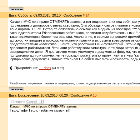
Дата: Суббота, 09.03.2013, 20:10 | Сообщение #
14
Karaton, МЧС не в праве ОТМЕНЯТЬ законы, а вот подправить их под себя, как 
Коллективных договоров с интер ссылками. Это образцы - самое главное в ново
явно нормам ТК РФ. Вставьте обязательно ссылку как в одном из образцов: "
законодательством РФ положение работников, являются недействительными. ", ч
такая возможность более чем реальна. Аналогично, с своими вопросами премий
должностях вводите и порядок начисления премий и их суммы возможные от ок
представителями коллектива. Знайте, что работники ОК и бухгалтерий - это не
давлением работодателя. Что наши работодатели зачастую не те люди которым с
распределении денег. Я достаточно много упомянул в документах форума, что 
Кол.договор долго и сложно, легче гораздо просматривая проект найти в нем "к
юридические документы. Знание это сила! Не бойся мыслить и познавать, ведь 
Прикрепления:
__.docx
(41.9 Kb)
Разоблачать хитреньких, лживых и лицемерных, словно подворовывающих заслуги и заработанн
Дата: Воскресенье, 10.03.2013, 00:20 | Сообщение #
15
Цитирую
Сергей_112
:
Karaton, МЧС не в праве ОТМЕНЯТЬ законы
Тьфу,Тьфу,Тьфу, чтобы не сглазить!!!