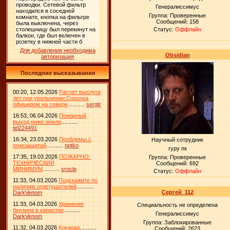
Генералиссимус
Группа: Проверенные
Сообщений:
158
Статус:
Оффлайн
Для добавления необходима
Obsidian
авторизация
Последние высказывания
00:20, 12.05.2026
Расчет выслуги
лет при увольнении.Сорочка
офицером на севере
...........
sergtr
16:53, 06.04.2026
Пожарный
выход ниже земли
...........
tel224491
16:34, 23.03.2026
Проблемы с
Научный сотрудник
огнезащитой
...........
nptko
гуру пк
17:35, 19.03.2026
ПОЖАРНО-
Группа: Проверенные
ТЕХНИЧЕСКИЙ
Сообщений:
692
МИНИМУМ
...........
sroclp
Статус:
Оффлайн
11:33, 04.03.2026
Подскажите по
наличию огнетушителей
...........
Сергей_112
DarkVenom
11:33, 04.03.2026
Хранение
Специальность не определена
бензина в канистре
...........
Генералиссимус
DarkVenom
Группа: Заблокированные
11:32, 04.03.2026
Кокарда
...........
Сообщений:
2623