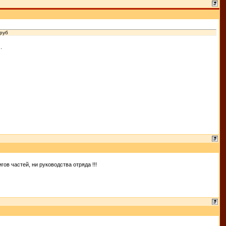
 руб
.
ов частей, ни руководства отряда !!!