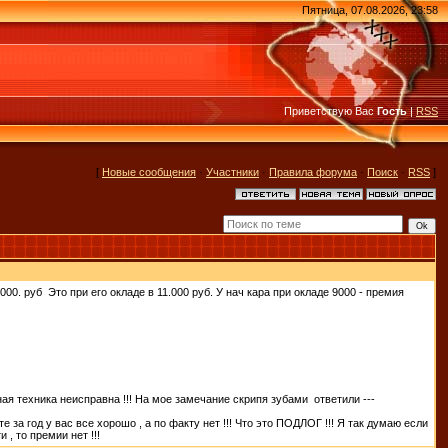
Пятница, 07.08.2026, 23:58
Приветствую Вас
Гость
|
RSS
[
Новые сообщения
·
Участники
·
Правила форума
·
Поиск
·
RSS
]
000. руб Это при его окладе в 11.000 руб. У нач кара при окладе 9000 - премия
ная техника неисправна !!! На мое замечание скрипя зубами ответили ---
те за год у вас все хорошо , а по факту нет !!! Что это ПОДЛОГ !!! Я так думаю если
 , то премии нет !!!