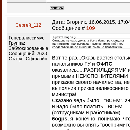
Дата: Вторник, 16.06.2015, 17:04
Сергей_112
Сообщение #
109
Генералиссимус
Цитата
6ogps
(
)
Согласно приказа должна была быть произведена
Группа:
единовременная выплата. Положения по ней нет,
следовательно ее лишение было не правомочно...
Заблокированные
Сообщений:
2623
Вот те раз...Оказывается столь
Статус:
Оффлайн
начальников ГУ и
ОФПС
оказались.....РАЗГИЛЬДЯЯМИ 
прямыми НЕИСПОНИТЕЛЯМИ
приказов своего начальства, не
выполнив приказ великосинего
министра!
Сказано ведь было - "ВСЕМ", з
и надо было платить - ВСЕМ
(сотрудникам и работникам).
6ogps
, я, конечно, понимаю, чт
возможно вы опять "воспримите