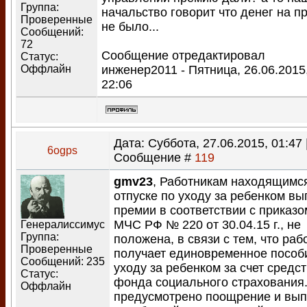
Группа:
начальство говорит что денег на 
Проверенные
не было...
Сообщений:
72
Сообщение отредактировал
Статус:
Оффлайн
инженер2011
-
Пятница, 26.06.2015
22:06
Дата: Суббота, 27.06.2015, 01:47 
6ogps
Сообщение #
119
gmv23
, Работникам находящимс
отпуске по уходу за ребенком вы
премии в соответствии с приказо
МЧС РФ № 220 от 30.04.15 г., не
Генералиссимус
Группа:
положена, в связи с тем, что раб
Проверенные
получает единовременное пособ
Сообщений:
235
уходу за ребенком за счет средс
Статус:
фонда социального страхования.
Оффлайн
предусмотрено поощрение и вы