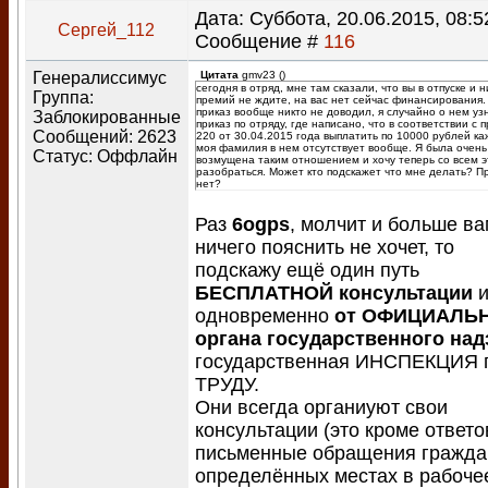
Дата: Суббота, 20.06.2015, 08:52
Сергей_112
Сообщение #
116
Генералиссимус
Цитата
gmv23
(
)
сегодня в отряд, мне там сказали, что вы в отпуске и н
Группа:
премий не ждите, на вас нет сейчас финансирования.
приказ вообще никто не доводил, я случайно о нем уз
Заблокированные
приказ по отряду, где написано, что в соответствии с 
Сообщений:
2623
220 от 30.04.2015 года выплатить по 10000 рублей ка
моя фамилия в нем отсутствует вообще. Я была очень
Статус:
Оффлайн
возмущена таким отношением и хочу теперь со всем 
разобраться. Может кто подскажет что мне делать? П
нет?
Раз
6ogps
, молчит и больше ва
ничего пояснить не хочет, то
подскажу ещё один путь
БЕСПЛАТНОЙ консультации
одновременно
от ОФИЦИАЛЬ
органа государственного над
государственная ИНСПЕКЦИЯ 
ТРУДУ.
Они всегда органиуют свои
консультации (это кроме ответо
письменные обращения гражда
определённых местах в рабоче