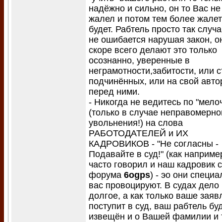
надёжно и сильно, он то Вас не
жалел и потом тем более жалет
будет. Рабтель просто так случ
не ошибается нарушая закон, о
скоре всего делают это только
осознанно, уверенные в
неграмотности,забитости, или 
подчинённых, или на свой авто
перед ними.
- Никогда не ведитесь по "мело
(только в случае неправомерно
увольнения!) на слова
РАБОТОДАТЕЛЕЙ и ИХ
КАДРОВИКОВ - "Не согласны -
Подавайте в суд!" (как наприме
часто говорил и наш кадровик с
форума
6ogps
) - эо они специ
вас провоцируют. В судах дело
долгое, а как только ваше зая
поступит в суд, ваш рабтель бу
извещён и о Вашей фамилии и 