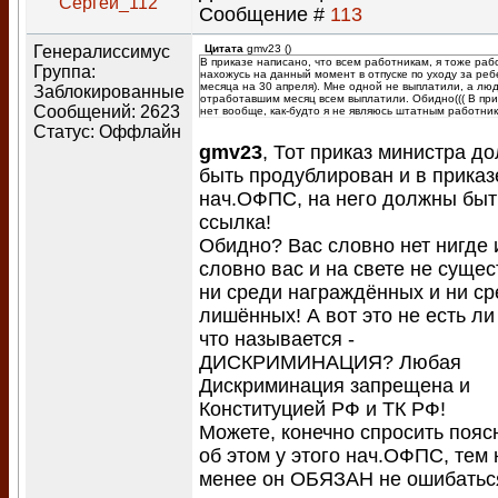
Сергей_112
Сообщение #
113
Генералиссимус
Цитата
gmv23
(
)
В приказе написано, что всем работникам, я тоже раб
Группа:
нахожусь на данный момент в отпуске по уходу за реб
месяца на 30 апреля). Мне одной не выплатили, а лю
Заблокированные
отработавшим месяц всем выплатили. Обидно((( В при
Сообщений:
2623
нет вообще, как-будто я не являюсь штатным работни
Статус:
Оффлайн
gmv23
, Тот приказ министра д
быть продублирован и в приказ
нач.ОФПС, на него должны быт
ссылка!
Обидно? Вас словно нет нигде 
словно вас и на свете не сущес
ни среди награждённых и ни с
лишённых! А вот это не есть ли 
что называется -
ДИСКРИМИНАЦИЯ? Любая
Дискриминация запрещена и
Конституцией РФ и ТК РФ!
Можете, конечно спросить пояс
об этом у этого нач.ОФПС, тем 
менее он ОБЯЗАН не ошибатьс