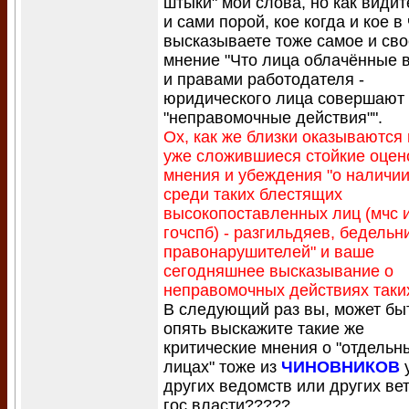
штыки" мои слова, но как видит
и сами порой, кое когда и кое в
высказываете тоже самое и сво
мнение "Что лица облачённые 
и правами работодателя -
юридического лица совершают
"неправомочные действия"".
Ох, как же близки оказываются
уже сложившиеся стойкие оце
мнения и убеждения "о наличи
среди таких блестящих
высокопоставленных лиц (мчс 
гочспб) - разгильдяев, бедельн
правонарушителей" и ваше
сегодняшнее высказывание о
неправомочных действиях таки
В следующий раз вы, может бы
опять выскажите такие же
критические мнения о "отдельн
лицах" тоже из
ЧИНОВНИКОВ
у
других ведомств или других ве
гос.власти?????