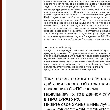
с указанием конкретных их неисполнений и разгильдяй
неисполнения приказов их синего министра и зажимов
"кудато" из годовых фондов заработной платы! Вот пу
перед прокурорами отчитываются почему не сделали 
и почему деньги прячут? Поверьте: истошно громогла
напоказ принципиальнейшие на нашу шею наши Адми
Работодатели из гочспбэсов зачастую отнюдь далеко
храбрые и не отважные люди! Пусть не сейчас (а мож
уже кто то и сейчас?), но однажды, кто то, но так всё 
будет обязательно! Такие достоверные сообщения в 
гос.надзора, контроля и наказания не могут быть отн
клевете, оскорблению на святых и полусвятых и к паде
за достоверных сообщений) их деловой репутации. Эт
исполнение гражданского долга Гражданином РФ! Мо
некоторые отдельные "земляки": святые танкисты и го
прибившиеся к ним от нас из наших бывших товарищей
уже ныне не наших) в этом глубоко убедились только 
суды РФ. Берегите всегда своих Товарищей по Труду -
Цитата
Сергей_112
(
)
Пожарных России, но не великих Администраторов-
Ослушаться напрямую того приказа синего министра - у
Работодотелей. Слишком многие из них ныне словно 
вряд ли духу хватит. Скорее всего просто те деньги гд
другого теста слеплены, словно кровь другая, осиневш
работе, как бывало в 90-е года при задержках зарплат
жилах теперь бьётся!
Ну, может быть то ГУ всё ещё "изыскивает" мат.резер
начисления денег на эти выплаты премий под внезапн
синего министра. А конкретней и подробней они (это 
объяснять будут когда с них спросит министр или
прокуратура....если, конечно, с них спросят.
Так что если не хотите обжалов
действия своего работодателя 
начальника ОФПС своему
Начальнику ГУ, то в данном слу
в ПРОКУРАТУРУ.
Пишите своё ЗАЯВЛЕНИЕ лучш
адрес ОБЛАСТНОЙ ПРОКУРАТ