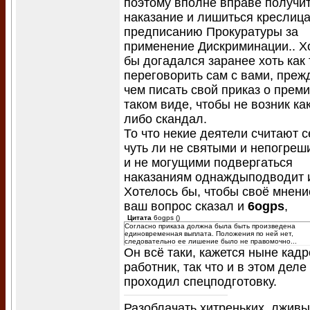
поэтому вполне вправе получи
наказание и лишиться креслица
предписанию Прокуратуры за
применение Дискриминации.. Х
бы догадался заранее хоть как 
переговорить сам с вами, преж
чем писать свой приказ о преми
таком виде, чтобы не возник ка
либо скандал.
То что некие деятели считают 
чуть ли не святыми и непогре
и не могущими подвергаться
наказаниям однаждыподводит 
Хотелось бы, чтобы своё мнени
ваш вопрос сказал и
6ogps
,
Цитата
6ogps
(
)
Согласно приказа должна была быть произведена
единовременная выплата. Положения по ней нет,
следовательно ее лишение было не правомочно...
Он всё таки, кажется ныне кад
работник, так что и в этом деле
проходил спецподготовку.
Разоблачать хитреньких, лживы