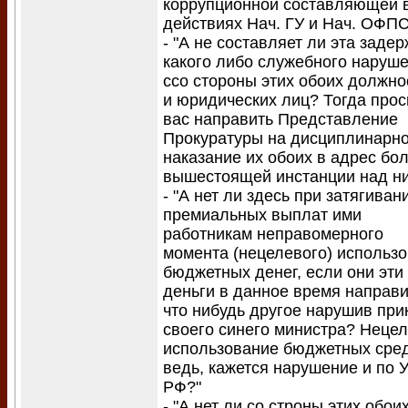
коррупционной составляющей 
действиях Нач. ГУ и Нач. ОФП
- "А не составляет ли эта задер
какого либо служебного наруш
ссо стороны этих обоих должн
и юридических лиц? Тогда про
вас направить Представление
Прокуратуры на дисциплинарн
наказание их обоих в адрес бо
вышестоящей инстанции над ни
- "А нет ли здесь при затягиван
премиальных выплат ими
работникам неправомерного
момента (нецелевого) использ
бюджетных денег, если они эти
деньги в данное время направ
что нибудь другое нарушив при
своего синего министра? Неце
использование бюджетных сред
ведь, кажется нарушение и по 
РФ?"
- "А нет ли со строны этих обои