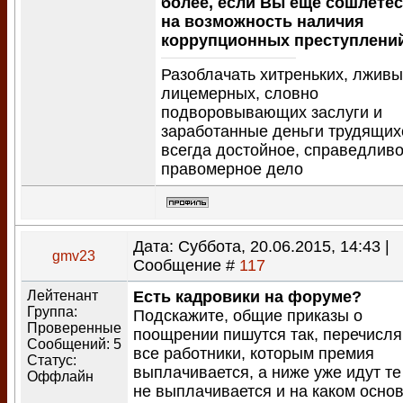
более, если Вы ещё сошлёте
на возможность наличия
коррупционных преступлений
Разоблачать хитреньких, лживы
лицемерных, словно
подворовывающих заслуги и
заработанные деньги трудящих
всегда достойное, справедливо
правомерное дело
Дата: Суббота, 20.06.2015, 14:43 |
gmv23
Сообщение #
117
Лейтенант
Есть кадровики на форуме?
Группа:
Подскажите, общие приказы о
Проверенные
поощрении пишутся так, перечисл
Сообщений:
5
все работники, которым премия
Статус:
выплачивается, а ниже уже идут те
Оффлайн
не выплачивается и на каком осно