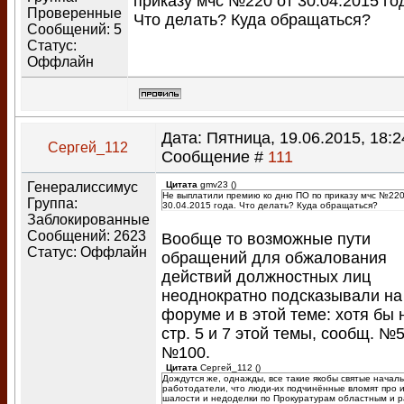
приказу мчс №220 от 30.04.2015 го
Проверенные
Что делать? Куда обращаться?
Сообщений:
5
Статус:
Оффлайн
Дата: Пятница, 19.06.2015, 18:2
Сергей_112
Сообщение #
111
Генералиссимус
Цитата
gmv23
(
)
Не выплатили премию ко дню ПО по приказу мчс №220
Группа:
30.04.2015 года. Что делать? Куда обращаться?
Заблокированные
Сообщений:
2623
Вообще то возможные пути
Статус:
Оффлайн
обращений для обжалования
действий должностных лиц
неоднократно подсказывали на
форуме и в этой теме: хотя бы 
стр. 5 и 7 этой темы, сообщ. №5
№100.
Цитата
Сергей_112
(
)
Дождутся же, однажды, все такие якобы святые началь
работодатели, что люди-их подчинённые вломят про 
шалости и недоделки по Прокуратурам областным и 