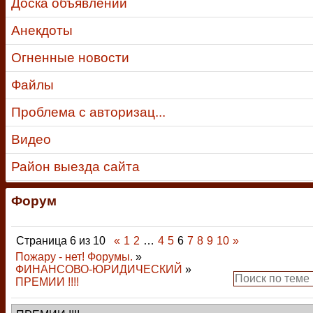
Доска объявлений
Анекдоты
Огненные новости
Файлы
Проблема с авторизац...
Видео
Район выезда сайта
Форум
Страница
6
из
10
«
1
2
…
4
5
6
7
8
9
10
»
Пожару - нет! Форумы.
»
ФИНАНСОВО-ЮРИДИЧЕСКИЙ
»
ПРЕМИИ !!!!