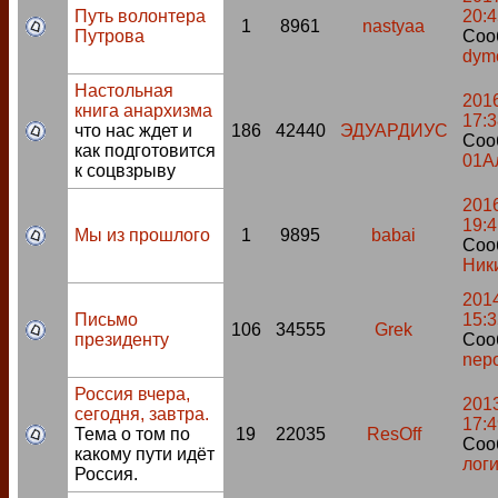
Путь волонтера
20:4
1
8961
nastyaa
Путрова
Соо
dym
Настольная
2016
книга анархизма
17:3
что нас ждет и
186
42440
ЭДУАРДИУС
Соо
как подготовится
01А
к соцвзрыву
2016
19:4
Мы из прошлого
1
9895
babai
Соо
Ник
2014
Письмо
15:3
106
34555
Grek
президенту
Соо
nepo
Россия вчера,
2013
сегодня, завтра.
17:4
Тема о том по
19
22035
ResOff
Соо
какому пути идёт
лог
Россия.