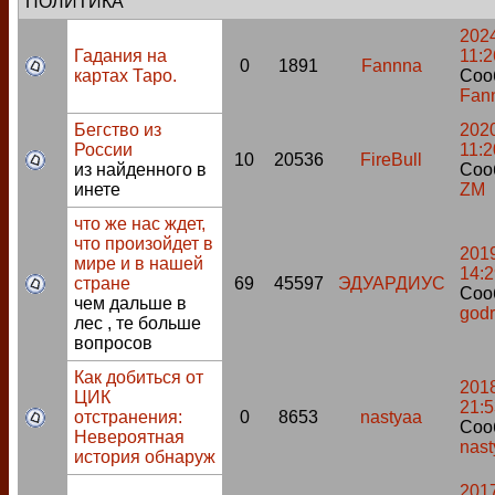
ПОЛИТИКА
2024
Гадания на
11:2
0
1891
Fannna
картах Таро.
Соо
Fan
Бегство из
2020
России
11:2
10
20536
FireBull
из найденного в
Соо
инете
ZM
что же нас ждет,
что произойдет в
2019
мире и в нашей
14:2
стране
69
45597
ЭДУАРДИУС
Соо
чем дальше в
godr
лес , те больше
вопросов
Как добиться от
2018
ЦИК
21:5
отстранения:
0
8653
nastyaa
Соо
Невероятная
nast
история обнаруж
2017