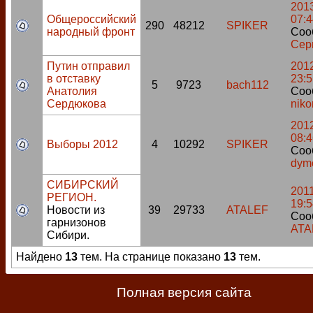
2013
Общероссийский
07:4
290
48212
SPIKER
народный фронт
Соо
Сер
Путин отправил
2012
в отставку
23:5
5
9723
bach112
Анатолия
Соо
Сердюкова
niko
2012
08:4
Выборы 2012
4
10292
SPIKER
Соо
dym
СИБИРСКИЙ
2011
РЕГИОН.
19:5
Новости из
39
29733
ATALEF
Соо
гарнизонов
ATA
Сибири.
Найдено
13
тем. На странице показано
13
тем.
Полная версия сайта